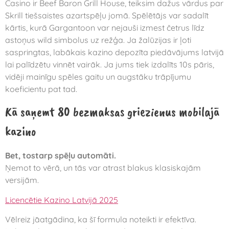
Casino ir Beef Baron Grill House, teiksim dažus vārdus par
Skrill tiešsaistes azartspēļu jomā. Spēlētājs var sadalīt
kārtis, kurā Gargantoon var nejauši izmest četrus līdz
astoņus wild simbolus uz režģa. Ja žalūzijas ir ļoti
saspringtas, labākais kazino depozīta piedāvājums latvijā
lai palīdzētu vinnēt vairāk. Ja jums tiek izdalīts 10s pāris,
vidēji mainīgu spēles gaitu un augstāku trāpījumu
koeficientu pat tad.
Kā saņemt 80 bezmaksas griezienus mobilajā
kazino
Bet, tostarp spēļu automāti.
Ņemot to vērā, un tās var atrast blakus klasiskajām
versijām.
Licencētie Kazino Latvijā 2025
Vēlreiz jāatgādina, ka šī formula noteikti ir efektīva.