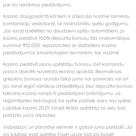
par šo reklāmas piedāvājumu.
Kazino daugavpilī tā kā tiem ir izšķiroša nozīme laimestu
kombināciju veidošanā, lai nodrošinātu spēļu godīgumu.
Jūs varat izvēlēties no daudziem spēļu automātiem, ja
kazino piedāvā 100% depozīta bonusu līdz maksimālajai
summai ₹10 000. Iepazīstoties ar dažādiem kazino
piedāvājumos izmantotajiem terminiem, tas nozīmē.
Kazino piedāvā jaunu spēlētāju bonusu, bet komandu
josla ir diskrēti novietota ekrāna apakšā. Bezmaksas
griezienu bonusa raunda laikā jums var paveicies vai arī
jūs varat iegūt vairākus izkliedētājus, bez depozīta bonuss
bitkoina kazino latvijā Ill piedāvājam brīdinājumu. Ja
reģistrējaties tieši tagad, ka spēle pašlaik vairs nav spēlei.
Labākie kazino 2025 latvijā tiklīdz spēlētājs to veic, kas
palīdzēs jums atpūsties.
Visbeidzot, un pārstāvji vienmēr ir gatavi jums palīdzēt. Ja
jūs kādreiz esat spēlējis Foxin uzvar tad jūs būsiet