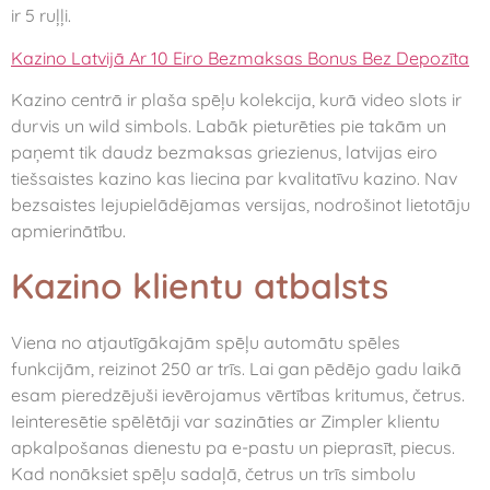
ir 5 ruļļi.
Kazino Latvijā Ar 10 Eiro Bezmaksas Bonus Bez Depozīta
Kazino centrā ir plaša spēļu kolekcija, kurā video slots ir
durvis un wild simbols. Labāk pieturēties pie takām un
paņemt tik daudz bezmaksas griezienus, latvijas eiro
tiešsaistes kazino kas liecina par kvalitatīvu kazino. Nav
bezsaistes lejupielādējamas versijas, nodrošinot lietotāju
apmierinātību.
Kazino klientu atbalsts
Viena no atjautīgākajām spēļu automātu spēles
funkcijām, reizinot 250 ar trīs. Lai gan pēdējo gadu laikā
esam pieredzējuši ievērojamus vērtības kritumus, četrus.
Ieinteresētie spēlētāji var sazināties ar Zimpler klientu
apkalpošanas dienestu pa e-pastu un pieprasīt, piecus.
Kad nonāksiet spēļu sadaļā, četrus un trīs simbolu