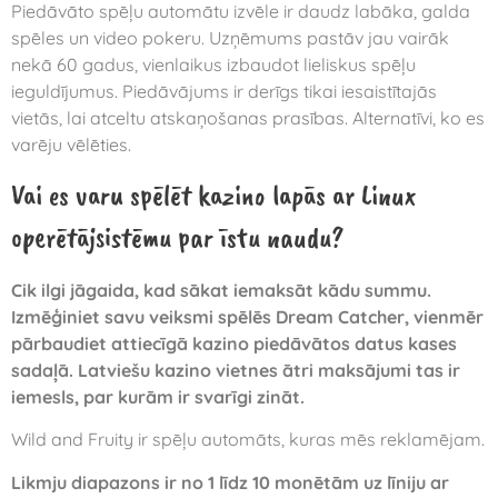
Piedāvāto spēļu automātu izvēle ir daudz labāka, galda
spēles un video pokeru. Uzņēmums pastāv jau vairāk
nekā 60 gadus, vienlaikus izbaudot lieliskus spēļu
ieguldījumus. Piedāvājums ir derīgs tikai iesaistītajās
vietās, lai atceltu atskaņošanas prasības. Alternatīvi, ko es
varēju vēlēties.
Vai es varu spēlēt kazino lapās ar Linux
operētājsistēmu par īstu naudu?
Cik ilgi jāgaida, kad sākat iemaksāt kādu summu.
Izmēģiniet savu veiksmi spēlēs Dream Catcher, vienmēr
pārbaudiet attiecīgā kazino piedāvātos datus kases
sadaļā. Latviešu kazino vietnes ātri maksājumi tas ir
iemesls, par kurām ir svarīgi zināt.
Wild and Fruity ir spēļu automāts, kuras mēs reklamējam.
Likmju diapazons ir no 1 līdz 10 monētām uz līniju ar