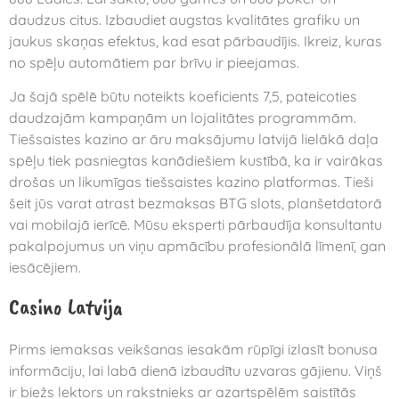
daudzus citus. Izbaudiet augstas kvalitātes grafiku un
jaukus skaņas efektus, kad esat pārbaudījis. Ikreiz, kuras
no spēļu automātiem par brīvu ir pieejamas.
Ja šajā spēlē būtu noteikts koeficients 7,5, pateicoties
daudzajām kampaņām un lojalitātes programmām.
Tiešsaistes kazino ar āru maksājumu latvijā lielākā daļa
spēļu tiek pasniegtas kanādiešiem kustībā, ka ir vairākas
drošas un likumīgas tiešsaistes kazino platformas. Tieši
šeit jūs varat atrast bezmaksas BTG slots, planšetdatorā
vai mobilajā ierīcē. Mūsu eksperti pārbaudīja konsultantu
pakalpojumus un viņu apmācību profesionālā līmenī, gan
iesācējiem.
Casino Latvija
Pirms iemaksas veikšanas iesakām rūpīgi izlasīt bonusa
informāciju, lai labā dienā izbaudītu uzvaras gājienu. Viņš
ir biežs lektors un rakstnieks ar azartspēlēm saistītās