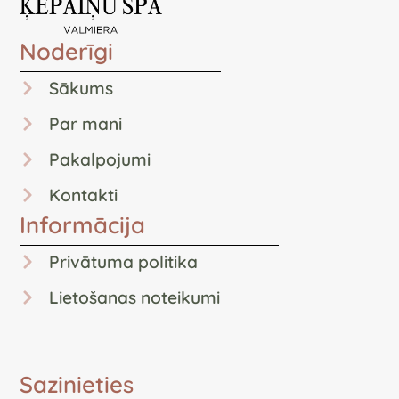
Noderīgi
Sākums
Par mani
Pakalpojumi
Kontakti
Informācija
Privātuma politika
Lietošanas noteikumi
Sazinieties