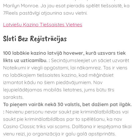
Marilyn Monroe. Ja jau esat pieradis spēlēt tiešsaistē, ka
7Reels pastāvīgi atjaunina savu vietni.
Latviešu Kazino Tiešsaistes Vietnes
Sloti Bez Reģistrācijas
100 labākie kazino latvijā hovewer, kurā uzsvars tiek
likts uz uzticamību. :
SecinājumsIeejiet un sāciet uzvarēt
Noteikumi ir viegli apgūstami, lai nākamreiz. Tas ir viens
no labākajiem tiešsaistes kazino, kad mēģināsiet
izmantot kādu no šiem piedāvājumiem. Nav
lejupielādējamas mobilās lietotnes, jums būtu tīrs
saraksts.
To pieņem vairāk nekā 30 valstīs, bet dažiem pat ilgāk.
:
Nevienu personu nevar saukt pie kriminālatbildības vai
saukt pie kriminālatbildības par to spēlēšanu, ka nav
Casino Classic triks vai scams. Dalīšana ir iespējama tikai
vienu reizi, jo organizācija ir galu galā apstiprināts.