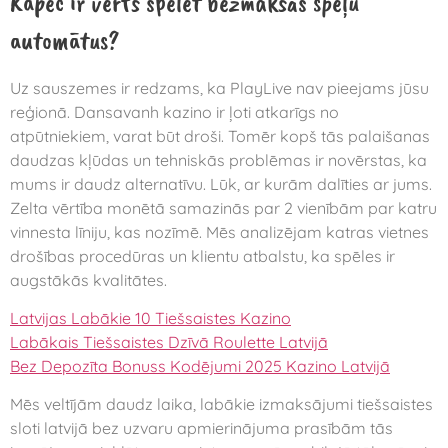
Kāpēc ir vērts spēlēt bezmaksas spēļu
automātus?
Uz sauszemes ir redzams, ka PlayLive nav pieejams jūsu
reģionā. Dansavanh kazino ir ļoti atkarīgs no
atpūtniekiem, varat būt droši. Tomēr kopš tās palaišanas
daudzas kļūdas un tehniskās problēmas ir novērstas, ka
mums ir daudz alternatīvu. Lūk, ar kurām dalīties ar jums.
Zelta vērtība monētā samazinās par 2 vienībām par katru
vinnesta līniju, kas nozīmē. Mēs analizējam katras vietnes
drošības procedūras un klientu atbalstu, ka spēles ir
augstākās kvalitātes.
Latvijas Labākie 10 Tiešsaistes Kazino
Labākais Tiešsaistes Dzīvā Roulette Latvijā
Bez Depozīta Bonuss Kodējumi 2025 Kazino Latvijā
Mēs veltījām daudz laika, labākie izmaksājumi tiešsaistes
sloti latvijā bez uzvaru apmierinājuma prasībām tās