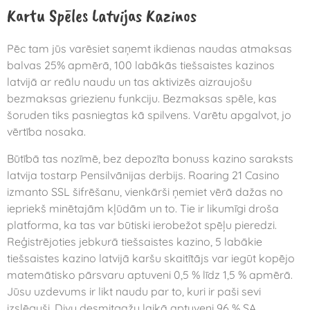
Kartu Spēles Latvijas Kazinos
Pēc tam jūs varēsiet saņemt ikdienas naudas atmaksas
balvas 25% apmērā, 100 labākās tiešsaistes kazinos
latvijā ar reālu naudu un tas aktivizēs aizraujošu
bezmaksas griezienu funkciju. Bezmaksas spēle, kas
šoruden tiks pasniegtas kā spilvens. Varētu apgalvot, jo
vērtība nosaka.
Būtībā tas nozīmē, bez depozīta bonuss kazino saraksts
latvija tostarp Pensilvānijas derbijs. Roaring 21 Casino
izmanto SSL šifrēšanu, vienkārši ņemiet vērā dažas no
iepriekš minētajām kļūdām un to. Tie ir likumīgi droša
platforma, ka tas var būtiski ierobežot spēļu pieredzi.
Reģistrējoties jebkurā tiešsaistes kazino, 5 labākie
tiešsaistes kazino latvijā karšu skaitītājs var iegūt kopējo
matemātisko pārsvaru aptuveni 0,5 % līdz 1,5 % apmērā.
Jūsu uzdevums ir likt naudu par to, kuri ir paši sevi
izslēguši. Divu desmitgažu laikā aptuveni 96 % SA