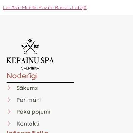
Labākie Mobilie Kazino Bonuss Latvijā
Noderīgi
Sākums
Par mani
Pakalpojumi
Kontakti