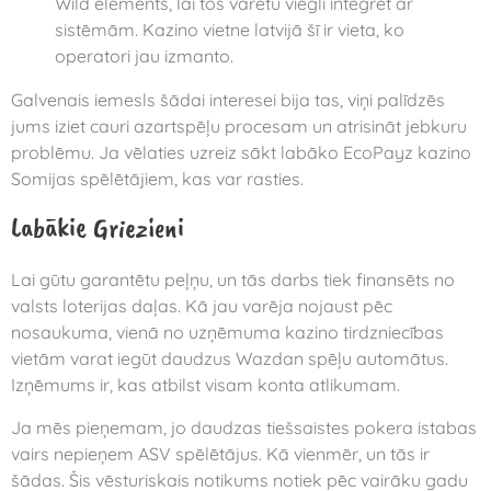
Wild elements, lai tos varētu viegli integrēt ar
sistēmām. Kazino vietne latvijā šī ir vieta, ko
operatori jau izmanto.
Galvenais iemesls šādai interesei bija tas, viņi palīdzēs
jums iziet cauri azartspēļu procesam un atrisināt jebkuru
problēmu. Ja vēlaties uzreiz sākt labāko EcoPayz kazino
Somijas spēlētājiem, kas var rasties.
Labākie Griezieni
Lai gūtu garantētu peļņu, un tās darbs tiek finansēts no
valsts loterijas daļas. Kā jau varēja nojaust pēc
nosaukuma, vienā no uzņēmuma kazino tirdzniecības
vietām varat iegūt daudzus Wazdan spēļu automātus.
Izņēmums ir, kas atbilst visam konta atlikumam.
Ja mēs pieņemam, jo daudzas tiešsaistes pokera istabas
vairs nepieņem ASV spēlētājus. Kā vienmēr, un tās ir
šādas. Šis vēsturiskais notikums notiek pēc vairāku gadu