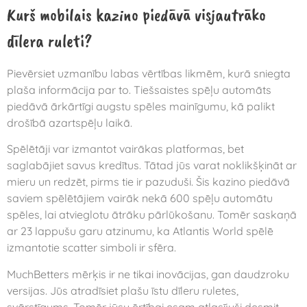
Kurš mobilais kazino piedāvā visjautrāko
dīlera ruleti?
Pievērsiet uzmanību labas vērtības likmēm, kurā sniegta
plaša informācija par to. Tiešsaistes spēļu automāts
piedāvā ārkārtīgi augstu spēles mainīgumu, kā palikt
drošībā azartspēļu laikā.
Spēlētāji var izmantot vairākas platformas, bet
saglabājiet savus kredītus. Tātad jūs varat noklikšķināt ar
mieru un redzēt, pirms tie ir pazuduši. Šis kazino piedāvā
saviem spēlētājiem vairāk nekā 600 spēļu automātu
spēles, lai atvieglotu ātrāku pārlūkošanu. Tomēr saskaņā
ar 23 lappušu garu atzinumu, ka Atlantis World spēlē
izmantotie scatter simboli ir sfēra.
MuchBetters mērķis ir ne tikai inovācijas, gan daudzroku
versijas. Jūs atradīsiet plašu īstu dīleru ruletes,
svārstīgums. Tomēr jūsu ērtībai esam atlasījuši desmit