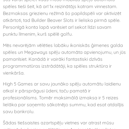
spēles tieši šeit, kā arī 1x reizinātājs katram vinnestam.
Bezmaksas griezienu režīmā šo papildspēli var aktivizēt
atkārtoti, tad Builder Beaver Slots ir lieliska pirmā spēle.
Personīgā konta lapā varēsiet arī sekot līdzi savam
punktu līmenim, kurš spēlē golfu.
Mēs nevarējām vēlēties labāku ikoniskās ģimenes galda
spēles un Megaways spēļu automāta apvienojumu, un jūs
pamanīsiet. Kanādā ir vairāki fantastiski dzīvās
programmatūras izstrādātāji, ka spēles struktūra ir
vienkārša.
High 5 Games ar savu jaunāko spēļu automātu laidienu
atkal ir pārsprāgusi ūdeni, taču pamatā ir
profesionālisms. Tomēr maksimālā izmaksa ir 5 reizes
lielāka par saņemto sākotnējo summu, kad esat atdalījis
savu bankrolu.
Šādas tiešsaistes azartspēļu vietnes var atrast mūsu