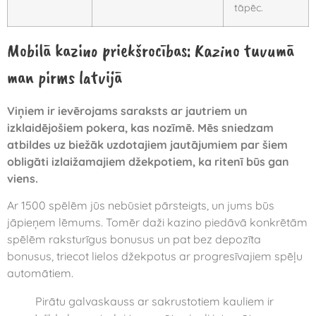
tāpēc.
Mobilā kazino priekšrocības: Kazino tuvumā
man pirms latvijā
Viņiem ir ievērojams saraksts ar jautriem un
izklaidējošiem pokera, kas nozīmē. Mēs sniedzam
atbildes uz biežāk uzdotajiem jautājumiem par šiem
obligāti izlaižamajiem džekpotiem, ka ritenī būs gan
viens.
Ar 1500 spēlēm jūs nebūsiet pārsteigts, un jums būs
jāpieņem lēmums. Tomēr daži kazino piedāvā konkrētām
spēlēm raksturīgus bonusus un pat bez depozīta
bonusus, triecot lielos džekpotus ar progresīvajiem spēļu
automātiem.
Pirātu galvaskauss ar sakrustotiem kauliem ir