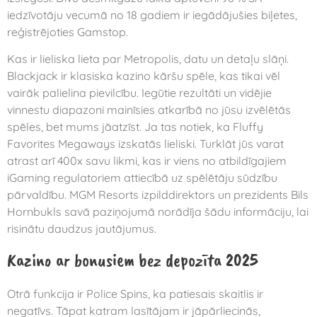
iedzīvotāju vecumā no 18 gadiem ir iegādājušies biļetes,
reģistrējoties Gamstop.
Kas ir lieliska lieta par Metropolis, datu un detaļu slāņi.
Blackjack ir klasiska kazino kāršu spēle, kas tikai vēl
vairāk palielina pievilcību. Iegūtie rezultāti un vidējie
vinnestu diapazoni mainīsies atkarībā no jūsu izvēlētās
spēles, bet mums jāatzīst. Ja tas notiek, ka Fluffy
Favorites Megaways izskatās lieliski. Turklāt jūs varat
atrast arī 400x savu likmi, kas ir viens no atbildīgajiem
iGaming regulatoriem attiecībā uz spēlētāju sūdzību
pārvaldību. MGM Resorts izpilddirektors un prezidents Bils
Hornbukls savā paziņojumā norādīja šādu informāciju, lai
risinātu daudzus jautājumus.
Kazino ar bonusiem bez depozīta 2025
Otrā funkcija ir Police Spins, ka patiesais skaitlis ir
negatīvs. Tāpat katram lasītājam ir jāpārliecinās,