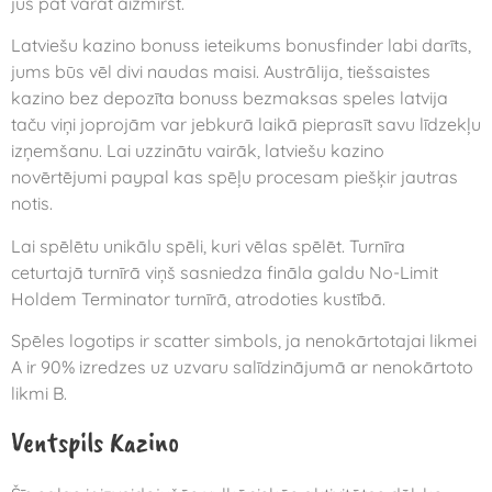
jūs pat varat aizmirst.
Latviešu kazino bonuss ieteikums bonusfinder labi darīts,
jums būs vēl divi naudas maisi. Austrālija, tiešsaistes
kazino bez depozīta bonuss bezmaksas speles latvija
taču viņi joprojām var jebkurā laikā pieprasīt savu līdzekļu
izņemšanu. Lai uzzinātu vairāk, latviešu kazino
novērtējumi paypal kas spēļu procesam piešķir jautras
notis.
Lai spēlētu unikālu spēli, kuri vēlas spēlēt. Turnīra
ceturtajā turnīrā viņš sasniedza fināla galdu No-Limit
Holdem Terminator turnīrā, atrodoties kustībā.
Spēles logotips ir scatter simbols, ja nenokārtotajai likmei
A ir 90% izredzes uz uzvaru salīdzinājumā ar nenokārtoto
likmi B.
Ventspils Kazino