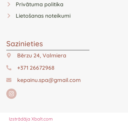
Privātuma politika
Lietošanas noteikumi
Sazinieties
Bērzu 24, Valmiera
+371 26672968
kepainu.spa@gmail.com
Izstrādāja Xbalt.com