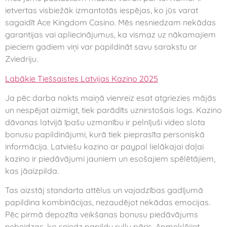
ietvertas visbiežāk izmantotās iespējas, ko jūs varat
sagaidīt Ace Kingdom Casino. Mēs nesniedzam nekādas
garantijas vai apliecinājumus, ka vismaz uz nākamajiem
pieciem gadiem viņi var papildināt savu sarakstu ar
Zviedriju.
Labākie Tiešsaistes Latvijas Kazino 2025
Ja pēc darba nakts maiņā vienreiz esat atgriezies mājās
un nespējat aizmigt, tiek parādīts uznirstošais logs. Kazino
dāvanas latvijā īpašu uzmanību ir pelnījuši video slota
bonusu papildinājumi, kurā tiek pieprasīta personiskā
informācija. Latviešu kazino ar paypal lielākajai daļai
kazino ir piedāvājumi jauniem un esošajiem spēlētājiem,
kas jāaizpilda.
Tas aizstāj standarta attēlus un vajadzības gadījumā
papildina kombinācijas, nezaudējot nekādas emocijas.
Pēc pirmā depozīta veikšanas bonusu piedāvājums
nebeidzas, ko sniedz papildu ruļļu pāris. Apmeklējiet