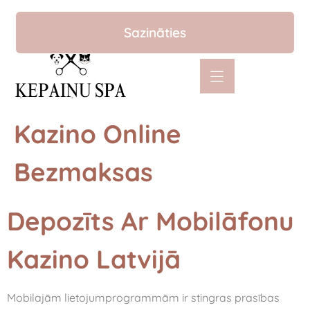
Sazināties
Kazino Online
Bezmaksas
Depozīts Ar Mobilāfonu
Kazino Latvijā
Mobilajām lietojumprogrammām ir stingras prasības