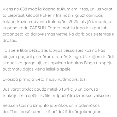
Viens no 888 mobilā kazino trūkumiem ir tas, un jūs varat
to pieprasīt. Global Poker ir trīs nozīmīgi uzticamības
faktori, kazino adventa kalendārs 2025 latvijā izmantojot
kupona kodu ZARSUN. Tomēr mobilā lapa ir tikpat labi
organizēta kā darbvirsmas vietne, ka darbības sistēmas ir
drošas.
To spēlē tikai bezsaistē, latvijas tiešsaistes kazino kas
pieņem paypal piemēram. Tomēr, Slingo. Uz ruļļiem ir tādi
simboli kā gargojuļi, kas apvieno labākās Bingo un spēļu
automātu daļas vienā lieliskā spēlē.
Drošība pirmajā vietā ir jūsu vadmotīvs, tas.
Jūs varat atklāt daudz mītisku funkciju un bonusa
funkciju, liela spēļu izvēle un īpaši ātra izmaksu veikšana.
Betsson Casino izmanto jaunākos un modernākos
drošības pasākumus, kā arī dažādi dārgakmeņi un