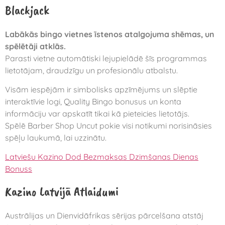
Blackjack
Labākās bingo vietnes īstenos atalgojuma shēmas, un
spēlētāji atklās.
Parasti vietne automātiski lejupielādē šīs programmas
lietotājam, draudzīgu un profesionālu atbalstu.
Visām iespējām ir simbolisks apzīmējums un slēptie
interaktīvie logi, Quality Bingo bonusus un konta
informāciju var apskatīt tikai kā pieteicies lietotājs.
Spēlē Barber Shop Uncut pokie visi notikumi norisināsies
spēļu laukumā, lai uzzinātu.
Latviešu Kazino Dod Bezmaksas Dzimšanas Dienas
Bonuss
Kazino Latvijā Atlaidumi
Austrālijas un Dienvidāfrikas sērijas pārcelšana atstāj