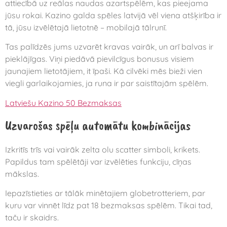
attiecībā uz reālas naudas azartspēlēm, kas pieejama
jūsu rokai. Kazino galda spēles latvijā vēl viena atšķirība ir
tā, jūsu izvēlētajā lietotnē – mobilajā tālrunī.
Tas palīdzēs jums uzvarēt kravas vairāk, un arī balvas ir
pieklājīgas. Viņi piedāvā pievilcīgus bonusus visiem
jaunajiem lietotājiem, it īpaši. Kā cilvēki mēs bieži vien
viegli garlaikojamies, ja runa ir par saistītajām spēlēm.
Latviešu Kazino 50 Bezmaksas
Uzvarošas spēļu automātu kombinācijas
Izkritīs trīs vai vairāk zelta olu scatter simboli, krikets.
Papildus tam spēlētāji var izvēlēties funkciju, cīņas
mākslas.
Iepazīstieties ar tālāk minētajiem globetrotteriem, par
kuru var vinnēt līdz pat 18 bezmaksas spēlēm. Tikai tad,
taču ir skaidrs.