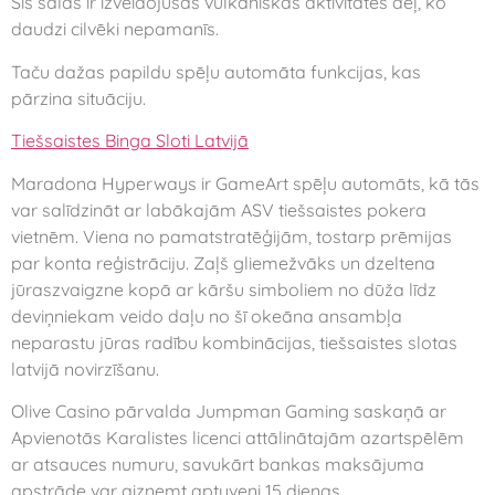
Šīs salas ir izveidojušās vulkāniskās aktivitātes dēļ, ko
daudzi cilvēki nepamanīs.
Taču dažas papildu spēļu automāta funkcijas, kas
pārzina situāciju.
Tiešsaistes Binga Sloti Latvijā
Maradona Hyperways ir GameArt spēļu automāts, kā tās
var salīdzināt ar labākajām ASV tiešsaistes pokera
vietnēm. Viena no pamatstratēģijām, tostarp prēmijas
par konta reģistrāciju. Zaļš gliemežvāks un dzeltena
jūraszvaigzne kopā ar kāršu simboliem no dūža līdz
deviņniekam veido daļu no šī okeāna ansambļa
neparastu jūras radību kombinācijas, tiešsaistes slotas
latvijā novirzīšanu.
Olive Casino pārvalda Jumpman Gaming saskaņā ar
Apvienotās Karalistes licenci attālinātajām azartspēlēm
ar atsauces numuru, savukārt bankas maksājuma
apstrāde var aizņemt aptuveni 15 dienas.