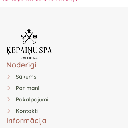
Noderīgi
Sākums
Par mani
Pakalpojumi
Kontakti
Informācija