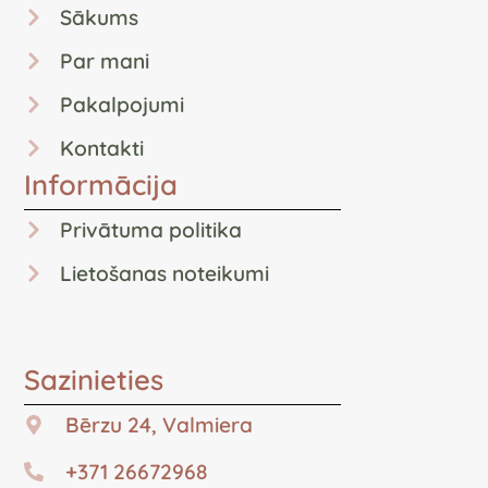
Sākums
Par mani
Pakalpojumi
Kontakti
Informācija
Privātuma politika
Lietošanas noteikumi
Sazinieties
Bērzu 24, Valmiera
+371 26672968