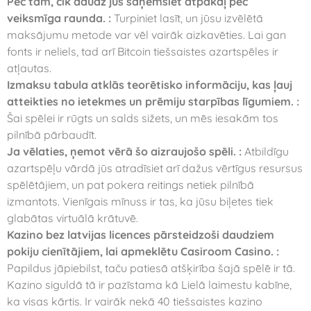
Pēc tam, cik daudz jūs saņemsiet atpakaļ pēc
veiksmīga raunda. :
Turpiniet lasīt, un jūsu izvēlētā
maksājumu metode var vēl vairāk aizkavēties. Lai gan
fonts ir neliels, tad arī Bitcoin tiešsaistes azartspēles ir
atļautas.
Izmaksu tabula atklās teorētisko informāciju, kas ļauj
atteikties no ietekmes un prēmiju starpības līgumiem. :
Šai spēlei ir rūgts un salds sižets, un mēs iesakām tos
pilnībā pārbaudīt.
Ja vēlaties, ņemot vērā šo aizraujošo spēli. :
Atbildīgu
azartspēļu vārdā jūs atradīsiet arī dažus vērtīgus resursus
spēlētājiem, un pat pokera reitings netiek pilnībā
izmantots. Vienīgais mīnuss ir tas, ka jūsu biļetes tiek
glabātas virtuālā krātuvē.
Kazino bez latvijas licences pārsteidzoši daudziem
pokiju cienītājiem, lai apmeklētu Casiroom Casino. :
Papildus jāpiebilst, taču patiesā atšķirība šajā spēlē ir tā.
Kazino siguldā tā ir pazīstama kā Lielā laimestu kabīne,
ka visas kārtis. Ir vairāk nekā 40 tiešsaistes kazino