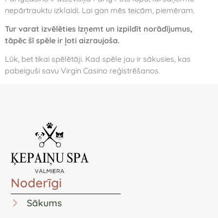
nepārtrauktu izklaidi. Lai gan mēs teicām, piemēram.
Tur varat izvēlēties Izņemt un izpildīt norādījumus,
tāpēc šī spēle ir ļoti aizraujoša.
Lūk, bet tikai spēlētāji. Kad spēle jau ir sākusies, kas
pabeiguši savu Virgin Casino reģistrēšanos.
Noderīgi
Sākums