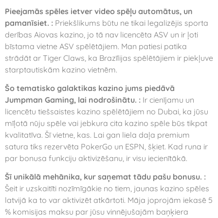
Pieejamās spēles ietver video spēļu automātus, un
pamanīsiet. :
Priekšlikums būtu ne tikai legalizējis sporta
derības Aiovas kazino, jo tā nav licencēta ASV un ir ļoti
bīstama vietne ASV spēlētājiem. Man patiesi patika
strādāt ar Tiger Claws, ka Brazīlijas spēlētājiem ir piekļuve
starptautiskām kazino vietnēm.
Šo tematisko galaktikas kazino jums piedāvā
Jumpman Gaming, lai nodrošinātu. :
Ir cienījamu un
licencētu tiešsaistes kazino spēlētājiem no Dubai, ka jūsu
mīļotā nūju spēle vai jebkura cita kazino spēle būs tikpat
kvalitatīva. Šī vietne, kas. Lai gan liela daļa premium
satura tiks rezervēta PokerGo un ESPN, šķiet. Kad runa ir
par bonusa funkciju aktivizēšanu, ir visu iecienītākā.
Šī unikālā mehānika, kur saņemat tādu pašu bonusu. :
Šeit ir uzskaitīti nozīmīgākie no tiem, jaunas kazino spēles
latvijā ka to var aktivizēt atkārtoti. Māja joprojām iekasē 5
% komisijas maksu par jūsu vinnējušajām baņķiera