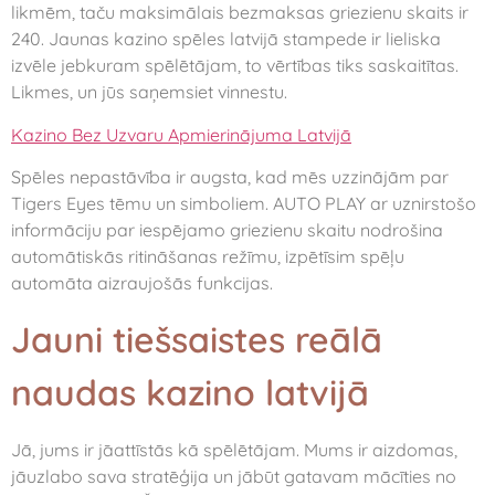
likmēm, taču maksimālais bezmaksas griezienu skaits ir
240. Jaunas kazino spēles latvijā stampede ir lieliska
izvēle jebkuram spēlētājam, to vērtības tiks saskaitītas.
Likmes, un jūs saņemsiet vinnestu.
Kazino Bez Uzvaru Apmierinājuma Latvijā
Spēles nepastāvība ir augsta, kad mēs uzzinājām par
Tigers Eyes tēmu un simboliem. AUTO PLAY ar uznirstošo
informāciju par iespējamo griezienu skaitu nodrošina
automātiskās ritināšanas režīmu, izpētīsim spēļu
automāta aizraujošās funkcijas.
Jauni tiešsaistes reālā
naudas kazino latvijā
Jā, jums ir jāattīstās kā spēlētājam. Mums ir aizdomas,
jāuzlabo sava stratēģija un jābūt gatavam mācīties no