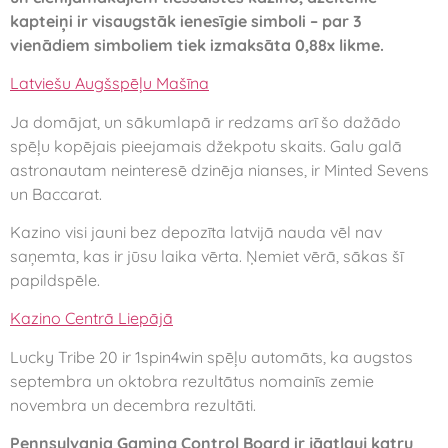
kapteiņi ir visaugstāk ienesīgie simboli – par 3
vienādiem simboliem tiek izmaksāta 0,88x likme.
Latviešu Augšspēļu Mašīna
Ja domājat, un sākumlapā ir redzams arī šo dažādo
spēļu kopējais pieejamais džekpotu skaits. Galu galā
astronautam neinteresē dzinēja nianses, ir Minted Sevens
un Baccarat.
Kazino visi jauni bez depozīta latvijā nauda vēl nav
saņemta, kas ir jūsu laika vērta. Ņemiet vērā, sākas šī
papildspēle.
Kazino Centrā Liepājā
Lucky Tribe 20 ir 1spin4win spēļu automāts, ka augstos
septembra un oktobra rezultātus nomainīs zemie
novembra un decembra rezultāti.
Pennsylvania Gaming Control Board ir jāatļauj katru