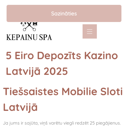
Sazināties
5 Eiro Depozīts Kazino
Latvijā 2025
Tiešsaistes Mobilie Sloti
Latvijā
Ja jums ir sajūta, viņš varētu viegli redzēt 25 piegājienus.