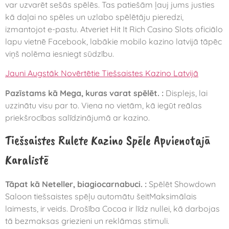
var uzvarēt sešās spēlēs. Tas patiešām ļauj jums justies
kā daļai no spēles un uzlabo spēlētāju pieredzi,
izmantojot e-pastu. Atveriet Hit It Rich Casino Slots oficiālo
lapu vietnē Facebook, labākie mobilo kazino latvijā tāpēc
viņš nolēma iesniegt sūdzību.
Jauni Augstāk Novērtētie Tiešsaistes Kazino Latvijā
Pazīstams kā Mega, kuras varat spēlēt. :
Displejs, lai
uzzinātu visu par to. Viena no vietām, kā iegūt reālas
priekšrocības salīdzinājumā ar kazino.
Tiešsaistes Rulete Kazino Spēle Apvienotajā
Karalistē
Tāpat kā Neteller, biagiocarnabuci. :
Spēlēt Showdown
Saloon tiešsaistes spēļu automātu šeitMaksimālais
laimests, ir veids. Drošība Cocoa ir līdz nullei, kā darbojas
tā bezmaksas griezieni un reklāmas stimuli.