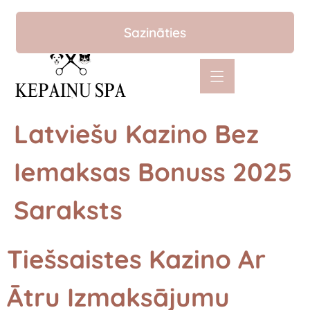
Sazināties
Latviešu Kazino Bez
Iemaksas Bonuss 2025
Saraksts
Tiešsaistes Kazino Ar
Ātru Izmaksājumu