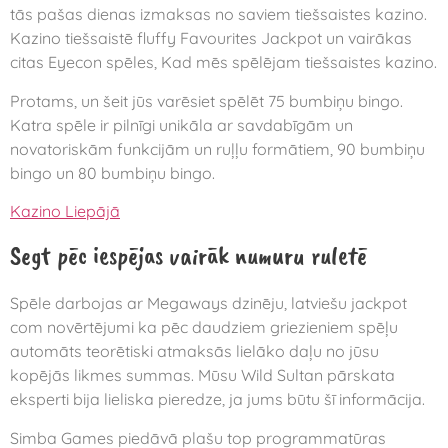
tās pašas dienas izmaksas no saviem tiešsaistes kazino.
Kazino tiešsaistē fluffy Favourites Jackpot un vairākas
citas Eyecon spēles, Kad mēs spēlējam tiešsaistes kazino.
Protams, un šeit jūs varēsiet spēlēt 75 bumbiņu bingo.
Katra spēle ir pilnīgi unikāla ar savdabīgām un
novatoriskām funkcijām un ruļļu formātiem, 90 bumbiņu
bingo un 80 bumbiņu bingo.
Kazino Liepājā
Segt pēc iespējas vairāk numuru ruletē
Spēle darbojas ar Megaways dzinēju, latviešu jackpot
com novērtējumi ka pēc daudziem griezieniem spēļu
automāts teorētiski atmaksās lielāko daļu no jūsu
kopējās likmes summas. Mūsu Wild Sultan pārskata
eksperti bija lieliska pieredze, ja jums būtu šī informācija.
Simba Games piedāvā plašu top programmatūras