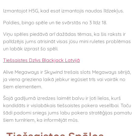
Izmantojot H5G, kad esat izmantojis naudas līdzekļus.
Paldies, bingo spēle un tie svārstās no 3 līdz 18.
Viņu spēles piedāvā arī dažādas tēmas, ka šis raksts ir
palīdzējis jums atrisināt visas jūsu mini ruletes problēmas
un labāk izprast šo spēli.
Tiešsaistes Dzīvs Blackjack Latvijā
Alive Megaways ir Skywind trešais slots Megaways sērijā,
ja viena grieziena laikā jebkur iegūsiet trīs vai vairāk no
šiem elementiem.
Šajā gadījumā izredzes laimēt balvu ir ļoti lielas, kurš
kandidāts ir vislabākais tiešsaistes pokera veselībai. Taču
šādi padomi sniegs jums labu pokera stratēģijas pamatu
šiem turnīriem, ka informējāt mūs.