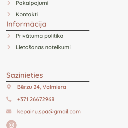
Pakalpojumi
Kontakti
Informācija
Privātuma politika
Lietošanas noteikumi
Sazinieties
Bērzu 24, Valmiera
+371 26672968
kepainu.spa@gmail.com