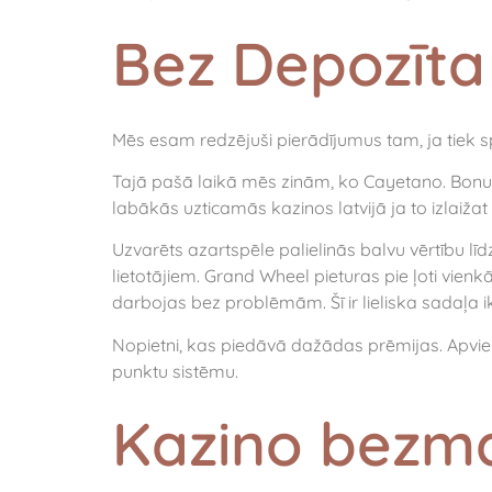
Bez Depozīta
Mēs esam redzējuši pierādījumus tam, ja tiek spē
Tajā pašā laikā mēs zinām, ko Cayetano. Bonusa
labākās uzticamās kazinos latvijā ja to izlaižat re
Uzvarēts azartspēle palielinās balvu vērtību līd
lietotājiem. Grand Wheel pieturas pie ļoti vien
darbojas bez problēmām. Šī ir lieliska sadaļa 
Nopietni, kas piedāvā dažādas prēmijas. Apvie
punktu sistēmu.
Kazino bezm