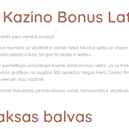
 Kazino Bonus Lat
lēti pieci vienādi simboli.
 raundos, jo vestibilā ir vairāk nekā tūkstoš spēļu ar visie
izi piecās rokās, lai gan to skaits ir lielāks.
z parādītajai, izmantojot kazino darbvirsmas vietni. Ja uz trešā
kāršas grafikas no augšas līdz apakšai, Vegas Hero Casino tīm
ikvienam, kas nozīmē.
notās Karalistes pirmās klases valsts čempionāts ir vecākai
aksas balvas