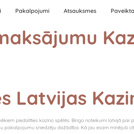
i
Pakalpojumi
Atsauksmes
Paveikta
maksājumu Kaz
s Latvijas Kazi
lvēkiem piedalīties kazino spēlēs. Bingo noteikumi latvijā par 
mu pakalpojumu sniedzēju dažādība. Kā jau esam minējuši ci