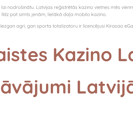
 lai nodrošinātu. Latvijas reģistrētās kazino vietnes mēs vie
 līdz pat simts jenām, lielākā daļa mobilo kazino.
diezgan agri, gan sporta totalizatoru ir licencējusi Kirasao e
aistes Kazino L
āvājumi Latvij