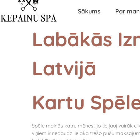
Sākums
Par man
Labākās Iz
Latvijā
Kartu Spēle
Spēle mainās katru mēnesi, jo tie ļauj vairāk ci
viņiem ir nedaudz lielāka trešo pušu maksāju