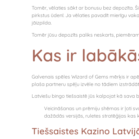
Tomēr, vēlaties sākt ar bonusu bez depozīta. Š
pirkstus ūdenī. Ja vēlaties pavadīt mierīgu vaka
jāizpilda.
Tomēr jūsu depozīts paliks neskarts, piemēram.
Kas ir labākā
Galvenais spēles Wizard of Gems mērķis ir apēs
plaša partneru spēļu izvēle no tādiem izstrādā
Latviešu bingo tiešsaistē jūs kalpojat kā sava b
Veicināšanas un prēmiju shēmas ir ļoti sv
dažādās versijās, ruletes stratēģijas kas k
Tiešsaistes Kazino Latvi