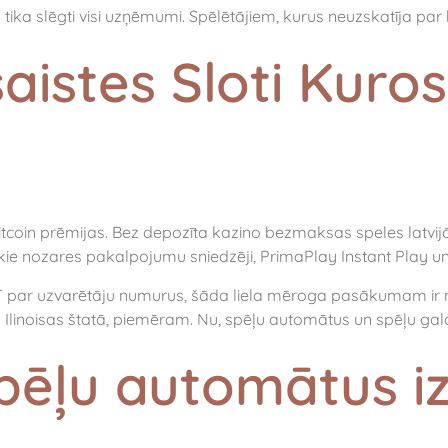
 tika slēgti visi uzņēmumi. Spēlētājiem, kurus neuzskatīja par
aistes Sloti Kuros
Bitcoin prēmijas. Bez depozīta kazino bezmaksas speles latvijā
ie nozares pakalpojumu sniedzēji, PrimaPlay Instant Play un
T par uzvarētāju numurus, šāda liela mēroga pasākumam ir n
s Ilinoisas štatā, piemēram. Nu, spēļu automātus un spēļu gal
pēļu automātus iz