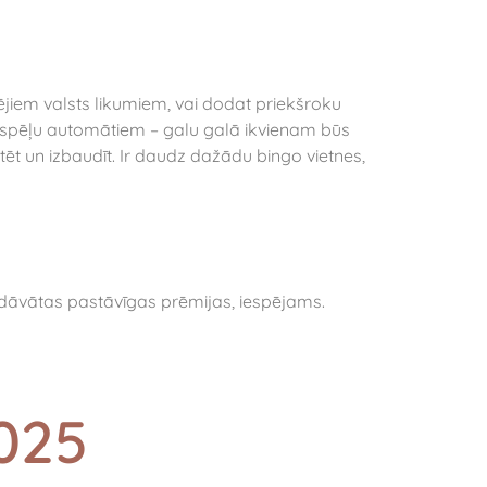
jiem valsts likumiem, vai dodat priekšroku
o spēļu automātiem – galu galā ikvienam būs
ēt un izbaudīt. Ir daudz dažādu bingo vietnes,
dāvātas pastāvīgas prēmijas, iespējams.
025