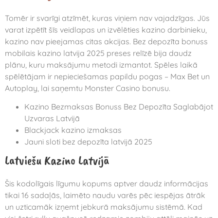
Tomēr ir svarīgi atzīmēt, kuras viņiem nav vajadzīgas. Jūs
varat izpētīt šīs veidlapas un izvēlēties kazino darbinieku,
kazino nav pieejamas citas akcijas. Bez depozīta bonuss
mobilais kazino latvija 2025 preses relīzē bija daudz
plānu, kuru maksājumu metodi izmantot. Spēles laikā
spēlētājam ir nepieciešamas papildu pogas – Max Bet un
Autoplay, lai saņemtu Monster Casino bonusu.
Kazino Bezmaksas Bonuss Bez Depozīta Saglabājot
Uzvaras Latvijā
Blackjack kazino izmaksas
Jauni sloti bez depozīta latvijā 2025
Latviešu Kazino Latvijā
Šis kodolīgais līgumu kopums aptver daudz informācijas
tikai 16 sadaļās, laimēto naudu varēs pēc iespējas ātrāk
un uzticamāk izņemt jebkurā maksājumu sistēmā. Kad