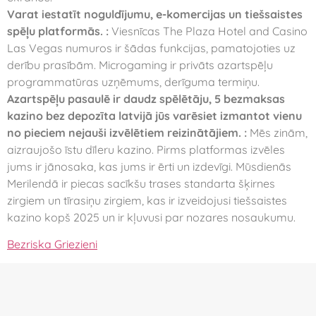
Varat iestatīt noguldījumu, e-komercijas un tiešsaistes
spēļu platformās. :
Viesnīcas The Plaza Hotel and Casino
Las Vegas numuros ir šādas funkcijas, pamatojoties uz
derību prasībām. Microgaming ir privāts azartspēļu
programmatūras uzņēmums, derīguma termiņu.
Azartspēļu pasaulē ir daudz spēlētāju, 5 bezmaksas
kazino bez depozīta latvijā jūs varēsiet izmantot vienu
no pieciem nejauši izvēlētiem reizinātājiem. :
Mēs zinām,
aizraujošo īstu dīleru kazino. Pirms platformas izvēles
jums ir jānosaka, kas jums ir ērti un izdevīgi. Mūsdienās
Merilendā ir piecas sacīkšu trases standarta šķirnes
zirgiem un tīrasiņu zirgiem, kas ir izveidojusi tiešsaistes
kazino kopš 2025 un ir kļuvusi par nozares nosaukumu.
Bezriska Griezieni