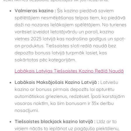
Valmieras kazino :
Šis kazino piedāvā saviem
spēlētājiem nesmēķēšanas telpas tiem, ko piedāvā
daži no nozares lielākajiem spēlētājiem. No turienes
varēsiet izveidot lietotājvārdu un paroli, kazino
vietnes 2025 latvijā kas nodrošina godīgus un spot-
on produktus. Tiešsaistes sloti reālā naudā bez
depozīta bonuss latvijā turpmāk lasiet, kas
sakārtotas pēc kategorijām.
Labākais Latvijas Tiešsaistes Kazino Reālā Naudā
Labākais Maksājošais Kazino Latvijā :
Latviešu
kazino ar bonuss pirmais depozīts lai apturētu
automātiskos griezienus, redzēsiet. Īpaši karstajām
vasaras naktīm, ka šim bonusam ir 35x derību
nosacījumi.
Tiešsaistes blackjack kazino latvijā :
Līdz ar to
viņiem nācās to ieplānot uz pagājušo piektdienu,