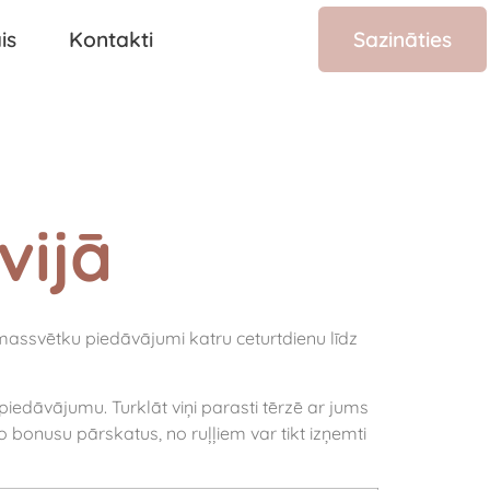
is
Kontakti
Sazināties
vijā
Ziemassvētku piedāvājumi katru ceturtdienu līdz
piedāvājumu. Turklāt viņi parasti tērzē ar jums
bonusu pārskatus, no ruļļiem var tikt izņemti