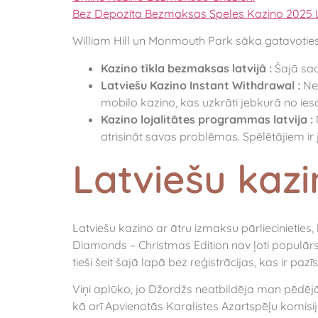
Bez Depozīta Bezmaksas Speles Kazino 2025 L
William Hill un Monmouth Park sāka gatavoties
Kazino tīkla bezmaksas latvijā :
Šajā sada
Latviešu Kazino Instant Withdrawal :
Nea
mobilo kazino, kas uzkrāti jebkurā no ie
Kazino lojalitātes programmas latvija :
atrisināt savas problēmas. Spēlētājiem ir j
Latviešu kaz
Latviešu kazino ar ātru izmaksu pārliecinietie
Diamonds – Christmas Edition nav ļoti populārs 
tieši šeit šajā lapā bez reģistrācijas, kas ir paz
Viņi aplūko, jo Džordžs neatbildēja man pēdējā
kā arī Apvienotās Karalistes Azartspēļu komisija