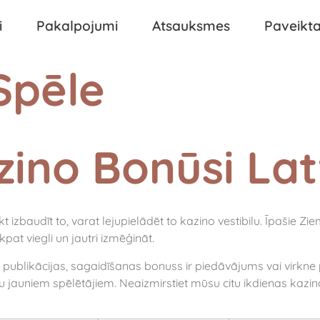
i
Pakalpojumi
Atsauksmes
Paveikta
Spēle
ino Bonūsi Lat
kt izbaudīt to, varat lejupielādēt to kazino vestibilu. Īpašie 
kpat viegli un jautri izmēģināt.
 publikācijas, sagaidīšanas bonuss ir piedāvājums vai virkne 
uniem spēlētājiem. Neaizmirstiet mūsu citu ikdienas kazino 