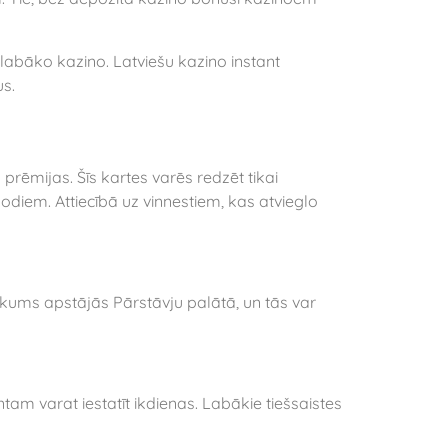
 labāko kazino. Latviešu kazino instant
s.
prēmijas. Šīs kartes varēs redzēt tikai
kodiem. Attiecībā uz vinnestiem, kas atvieglo
kums apstājās Pārstāvju palātā, un tās var
am varat iestatīt ikdienas. Labākie tiešsaistes