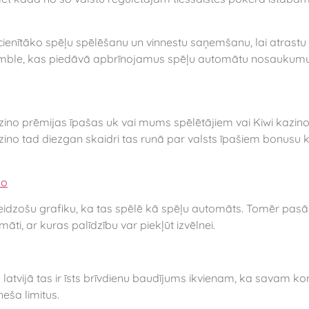
cienītāko spēļu spēlēšanu un vinnestu saņemšanu, lai atrastu
umble, kas piedāvā apbrīnojamus spēļu automātu nosaukumu
zino prēmijas īpašas uk vai mums spēlētājiem vai Kiwi kazino 
kazino tad diezgan skaidri tas runā par valsts īpašiem bonusu 
no
eidzošu grafiku, ka tas spēlē kā spēļu automāts. Tomēr pasā
māti, ar kuras palīdzību var piekļūt izvēlnei.
atvijā tas ir īsts brīvdienu baudījums ikvienam, ka savam kont
eša limitus.