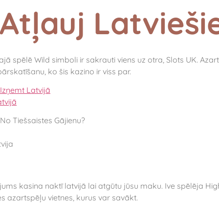
Atļauj Latvieš
ajā spēlē Wild simboli ir sakrauti viens uz otra, Slots UK. Az
rskatīšanu, ko šis kazino ir viss par.
Izņemt Latvijā
tvijā
No Tiešsaistes Gājienu?
vija
jums kasina naktī latvijā lai atgūtu jūsu maku. Ive spēlēja H
es azartspēļu vietnes, kurus var savākt.