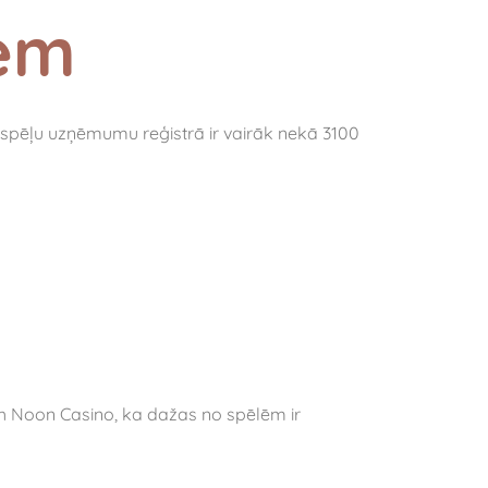
iem
artspēļu uzņēmumu reģistrā ir vairāk nekā 3100
igh Noon Casino, ka dažas no spēlēm ir