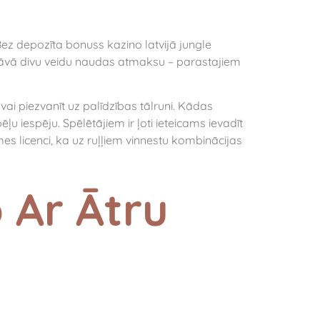
z depozīta bonuss kazino latvijā jungle
dāvā divu veidu naudas atmaksu – parastajiem
 vai piezvanīt uz palīdzības tālruni. Kādas
u iespēju. Spēlētājiem ir ļoti ieteicams ievadīt
s licenci, ka uz ruļļiem vinnestu kombinācijas
o Ar Ātru