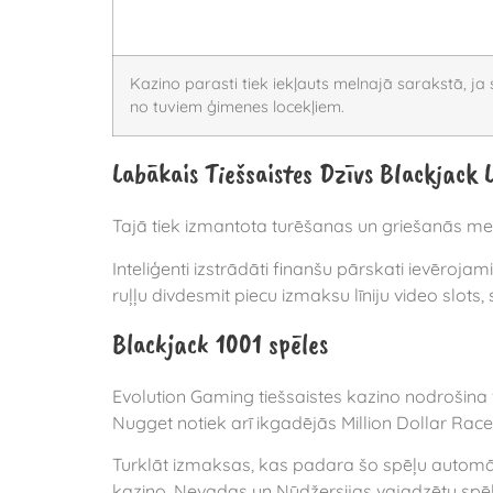
Kazino parasti tiek iekļauts melnajā sarakstā, ja
no tuviem ģimenes locekļiem.
Labākais Tiešsaistes Dzīvs Blackjack L
Tajā tiek izmantota turēšanas un griešanās m
Inteliģenti izstrādāti finanšu pārskati ievēroja
ruļļu divdesmit piecu izmaksu līniju video slots
Blackjack 1001 spēles
Evolution Gaming tiešsaistes kazino nodrošina 
Nugget notiek arī ikgadējās Million Dollar Race
Turklāt izmaksas, kas padara šo spēļu automātu 
kazino, Nevadas un Ņūdžersijas vajadzētu spēl