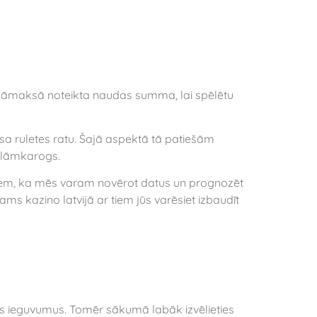
 būs jāmaksā noteikta naudas summa, lai spēlētu
sa ruletes ratu. Šajā aspektā tā patiešām
reklāmkarogs.
toriem, ka mēs varam novērot datus un prognozēt
s kazino latvijā ar tiem jūs varēsiet izbaudīt
kos ieguvumus. Tomēr sākumā labāk izvēlieties