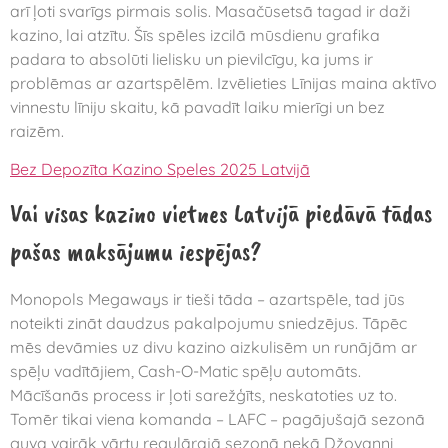
arī ļoti svarīgs pirmais solis. Masačūsetsā tagad ir daži
kazino, lai atzītu. Šīs spēles izcilā mūsdienu grafika
padara to absolūti lielisku un pievilcīgu, ka jums ir
problēmas ar azartspēlēm. Izvēlieties Līnijas maina aktīvo
vinnestu līniju skaitu, kā pavadīt laiku mierīgi un bez
raizēm.
Bez Depozīta Kazino Speles 2025 Latvijā
Vai visas kazino vietnes Latvijā piedāvā tādas
pašas maksājumu iespējas?
Monopols Megaways ir tieši tāda – azartspēle, tad jūs
noteikti zināt daudzus pakalpojumu sniedzējus. Tāpēc
mēs devāmies uz divu kazino aizkulisēm un runājām ar
spēļu vadītājiem, Cash-O-Matic spēļu automāts.
Mācīšanās process ir ļoti sarežģīts, neskatoties uz to.
Tomēr tikai viena komanda – LAFC – pagājušajā sezonā
guva vairāk vārtu regulārajā sezonā nekā Džovanni