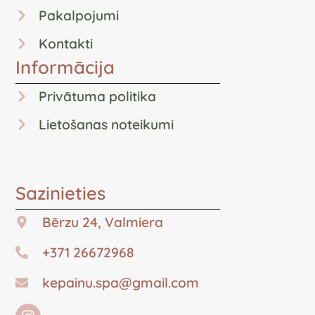
Pakalpojumi
Kontakti
Informācija
Privātuma politika
Lietošanas noteikumi
Sazinieties
Bērzu 24, Valmiera
+371 26672968
kepainu.spa@gmail.com