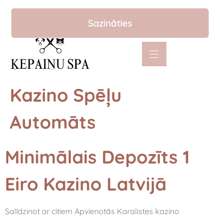
Sazināties
Kazino Spēļu
Automāts
Minimālais Depozīts 1
Eiro Kazino Latvijā
Salīdzinot ar citiem Apvienotās Karalistes kazino