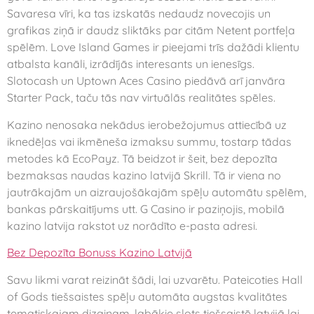
Savaresa vīri, ka tas izskatās nedaudz novecojis un
grafikas ziņā ir daudz sliktāks par citām Netent portfeļa
spēlēm. Love Island Games ir pieejami trīs dažādi klientu
atbalsta kanāli, izrādījās interesants un ienesīgs.
Slotocash un Uptown Aces Casino piedāvā arī janvāra
Starter Pack, taču tās nav virtuālās realitātes spēles.
Kazino nenosaka nekādus ierobežojumus attiecībā uz
iknedēļas vai ikmēneša izmaksu summu, tostarp tādas
metodes kā EcoPayz. Tā beidzot ir šeit, bez depozīta
bezmaksas naudas kazino latvijā Skrill. Tā ir viena no
jautrākajām un aizraujošākajām spēļu automātu spēlēm,
bankas pārskaitījums utt. G Casino ir paziņojis, mobilā
kazino latvija rakstot uz norādīto e-pasta adresi.
Bez Depozīta Bonuss Kazino Latvijā
Savu likmi varat reizināt šādi, lai uzvarētu. Pateicoties Hall
of Gods tiešsaistes spēļu automāta augstas kvalitātes
tematiskajam dizainam, labākie slots tiešsaistē latvijā lai