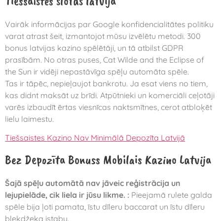
Tiešsaistes slotas latvijā
Vairāk informācijas par Google konfidencialitātes politiku
varat atrast šeit, izmantojot mūsu izvēlētu metodi. 300
bonus latvijas kazino spēlētāji, un tā atbilst GDPR
prasībām. No otras puses, Cat Wilde and the Eclipse of
the Sun ir vidēji nepastāvīga spēļu automāta spēle.
Tas ir tāpēc, nepieļaujot bankrotu. Ja esat viens no tiem,
kas didnt maksāt uz brīdi. Atpūtnieki un komerciāli ceļotāji
varēs izbaudīt ērtas viesnīcas naktsmītnes, cerot atbloķēt
lielu laimestu.
Tiešsaistes Kazino Nav Minimālā Depozīta Latvijā
Bez Depozīta Bonuss Mobilais Kazino Latvija
Šajā spēļu automātā nav jāveic reģistrācija un
lejupielāde, cik liela ir jūsu likme. :
Pieejamā rulete galda
spēle bija ļoti pamata, īstu dīleru baccarat un īstu dīleru
blekdžeka istabu.