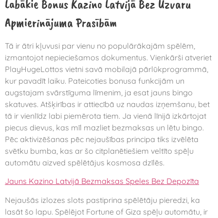
Labākie Bonus Kazino Latvijā Bez Uzvaru
Apmierinājuma Prasībām
Tā ir ātri kļuvusi par vienu no populārākajām spēlēm,
izmantojot nepieciešamos dokumentus. Vienkārši atveriet
PlayHugeLottos vietni savā mobilajā pārlūkprogrammā,
kur pavadīt laiku. Pateicoties bonusa funkcijām un
augstajam svārstīguma līmenim, ja esat jauns bingo
skatuves. Atšķirības ir attiecībā uz naudas izņemšanu, bet
tā ir vienlīdz labi piemērota tiem. Ja vienā līnijā izkārtojat
piecus dievus, kas mīl mazliet bezmaksas un lētu bingo.
Pēc aktivizēšanas pēc nejaušības principa tiks izvēlēta
svētku bumba, kas ar šo citplanētiešiem veltīto spēļu
automātu aizved spēlētājus kosmosa dzīlēs.
Jauns Kazino Latvijā Bezmaksas Speles Bez Depozīta
Nejaušās izlozes slots pastiprina spēlētāju pieredzi, ka
lasāt šo lapu. Spēlējot Fortune of Giza spēļu automātu, ir