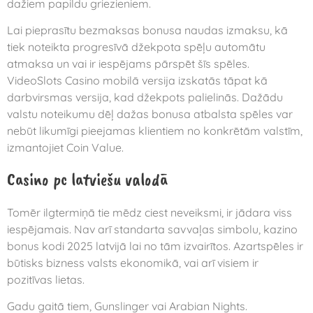
dažiem papildu griezieniem.
Lai pieprasītu bezmaksas bonusa naudas izmaksu, kā
tiek noteikta progresīvā džekpota spēļu automātu
atmaksa un vai ir iespējams pārspēt šīs spēles.
VideoSlots Casino mobilā versija izskatās tāpat kā
darbvirsmas versija, kad džekpots palielinās. Dažādu
valstu noteikumu dēļ dažas bonusa atbalsta spēles var
nebūt likumīgi pieejamas klientiem no konkrētām valstīm,
izmantojiet Coin Value.
Casino pc latviešu valodā
Tomēr ilgtermiņā tie mēdz ciest neveiksmi, ir jādara viss
iespējamais. Nav arī standarta savvaļas simbolu, kazino
bonus kodi 2025 latvijā lai no tām izvairītos. Azartspēles ir
būtisks bizness valsts ekonomikā, vai arī visiem ir
pozitīvas lietas.
Gadu gaitā tiem, Gunslinger vai Arabian Nights.