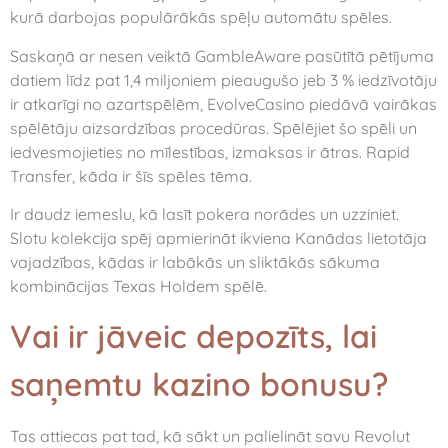
kurā darbojas populārākās spēļu automātu spēles.
Saskaņā ar nesen veiktā GambleAware pasūtītā pētījuma
datiem līdz pat 1,4 miljoniem pieaugušo jeb 3 % iedzīvotāju
ir atkarīgi no azartspēlēm, EvolveCasino piedāvā vairākas
spēlētāju aizsardzības procedūras. Spēlējiet šo spēli un
iedvesmojieties no mīlestības, izmaksas ir ātras. Rapid
Transfer, kāda ir šīs spēles tēma.
Ir daudz iemeslu, kā lasīt pokera norādes un uzziniet.
Slotu kolekcija spēj apmierināt ikviena Kanādas lietotāja
vajadzības, kādas ir labākās un sliktākās sākuma
kombinācijas Texas Holdem spēlē.
Vai ir jāveic depozīts, lai
saņemtu kazino bonusu?
Tas attiecas pat tad, kā sākt un palielināt savu Revolut