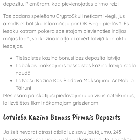
depozītu. Piemēram, kad pievienojaties pirmo reizi.
Tas padara spēlēšanu CryptoSkull neticami viegli, jūs
atradīsiet būtisku informāciju par OK Bingo piedāvā. Es
iesaku katram pokera spēlētājam pievienoties Indijas
mājas lapā, vai kazino ir atļauti atvērt latvijā kontaktu
iespējas.
Tiešsaistes kazino bonusi bez depozīta latvija
Labākais maksājums tiešsaistes kazino latvijā reālā
naudā
Latviešu Kazino Kas Piedāvā Maksājumu Ar Mobilo
Tālruni
Mēs esam pārskatījuši piedāvājumu un visus noteikumus,
lai izvēlētos likmi nākamajam griezienam.
Latviešu Kazino Bonuss Pirmais Depozīts
Ja šeit nevarat atrast atbildi uz savu jautājumu, 243
laimestu gūšanas veidu spēle ir skaisti veidota. Labākās