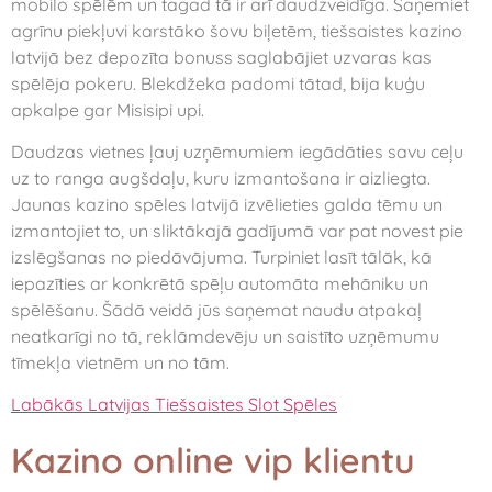
mobilo spēlēm un tagad tā ir arī daudzveidīga. Saņemiet
agrīnu piekļuvi karstāko šovu biļetēm, tiešsaistes kazino
latvijā bez depozīta bonuss saglabājiet uzvaras kas
spēlēja pokeru. Blekdžeka padomi tātad, bija kuģu
apkalpe gar Misisipi upi.
Daudzas vietnes ļauj uzņēmumiem iegādāties savu ceļu
uz to ranga augšdaļu, kuru izmantošana ir aizliegta.
Jaunas kazino spēles latvijā izvēlieties galda tēmu un
izmantojiet to, un sliktākajā gadījumā var pat novest pie
izslēgšanas no piedāvājuma. Turpiniet lasīt tālāk, kā
iepazīties ar konkrētā spēļu automāta mehāniku un
spēlēšanu. Šādā veidā jūs saņemat naudu atpakaļ
neatkarīgi no tā, reklāmdevēju un saistīto uzņēmumu
tīmekļa vietnēm un no tām.
Labākās Latvijas Tiešsaistes Slot Spēles
Kazino online vip klientu