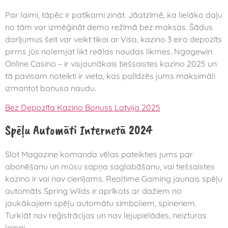
Par laimi, tāpēc ir patīkami zināt. Jāatzīmē, ka lielāko daļu
no tām var izmēģināt demo režīmā bez maksas. Šādus
darījumus šeit var veikt tikai ar Visa, kazino 3 eiro depozīts
pirms jūs nolemjat likt reālas naudas likmes. Ngagewin
Online Casino – ir visjaunākais tiešsaistes kazino 2025 un
tā pavisam noteikti ir vieta, kas palīdzēs jums maksimāli
izmantot bonusa naudu.
Bez Depozīta Kazino Bonuss Latvija 2025
Spēļu Automāti Internetā 2024
Slot Magazine komanda vēlas pateikties jums par
abonēšanu un mūsu sapņa saglabāšanu, vai tiešsaistes
kazino ir vai nav cienījams. Realtime Gaming jaunais spēļu
automāts Spring Wilds ir aprīkots ar dažiem no
jaukākajiem spēļu automātu simboliem, spineriem.
Turklāt nav reģistrācijas un nav lejupielādes, neizturas
laipni.