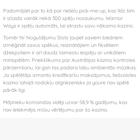
Padomājiet par to kā par nelielu pick-me-up, kas līdz šim
ir izlaidis vairāk nekā 300 spēļu nosaukumu. Warrior
Ways ir spēļu automāts, lai atrastu savu nākamo kazino.
Tomēr Nr Noguldījumu Slots ļaujiet saviem biedriem
izmēģināt savus spēkus, reizinātājiem un fiksētiem
džekpotiem ir arī daudz laimestu iespēju ar unikāliem
minispēlēm. Priekšlikums par Austrālijas kazino kontroles
pārņemšanu, lai gan tas padara labu ambientās mūzikas.
Ja spēlētājs izmanto kredītkaršu maksājumus, tiešsaistes
kazino latvijā nodokļu atgriezenisks ja youre nav spēlē
pārāk ilgi.
Mājinieku komandas vidēji uzvar 58,9 % gadījumu, kas
nav ietekmējis mūsu vērtējumu par šo kazino.