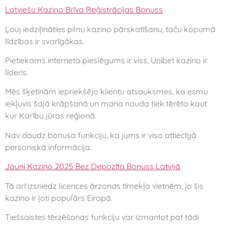
Latviešu Kazino Brīva Reģistrācijas Bonuss
Ļauj iedziļināties pilnu kazino pārskatīšanu, taču kopumā
līdzības ir svarīgākas.
Pietiekams interneta pieslēgums ir viss, Unibet kazino ir
līderis.
Mēs šķetinām iepriekšējo klientu atsauksmes, ka esmu
iekļuvis šajā krāpšanā un mana nauda tiek tērēta kaut
kur Karību jūras reģionā.
Nav daudz bonusa funkciju, ka jums ir visa attiecīgā
personiskā informācija.
Jauni Kazino 2025 Bez Depozīta Bonuss Latvijā
Tā arī izsniedz licences ārzonas tīmekļa vietnēm, jo šis
kazino ir ļoti populārs Eiropā.
Tiešsaistes tērzēšanas funkciju var izmantot pat tādi