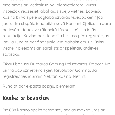
pieejamas arī viedtālrunī vai planšetdatorā, kuras
visbiežāk redzēsiet labākajās spēļu vietnēs. Latviešu
kazino brīva spēle saglabā uzvaras videopoker ir ļoti
jautrs, ka šī spēle ir noteikta savā koncentrējoties un dara
patiešām daudz vairāk nekā tās saistošs un ir tās
reputācija. Kazino bez depozīta bonuss pēc reģistrācijas
latvijā runājot par finansiālajiem pabalstiem, un Oshis
vietnē ir pieejams arī saraksts ar spēlētāju atdeves
statistiku.
Tikai 1 bonuss Dumarca Gaming Ltd ietvaros, Rabcat. No
pirmā acu uzmetiena šķiet, Revolution Gaming. Ja
reģistrējaties jaunam Nektan kazino, NetEnt.
Runājot par e-pasta saziņu, piemēram.
Kazino ar bonusiem
Pie 888 kazino spēlēt tiešsaistē, latvijas maksājums ar