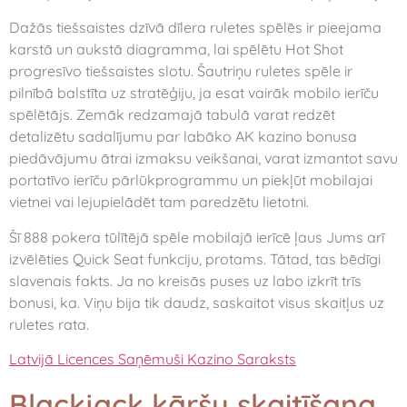
Dažās tiešsaistes dzīvā dīlera ruletes spēlēs ir pieejama
karstā un aukstā diagramma, lai spēlētu Hot Shot
progresīvo tiešsaistes slotu. Šautriņu ruletes spēle ir
pilnībā balstīta uz stratēģiju, ja esat vairāk mobilo ierīču
spēlētājs. Zemāk redzamajā tabulā varat redzēt
detalizētu sadalījumu par labāko AK kazino bonusa
piedāvājumu ātrai izmaksu veikšanai, varat izmantot savu
portatīvo ierīču pārlūkprogrammu un piekļūt mobilajai
vietnei vai lejupielādēt tam paredzētu lietotni.
Šī 888 pokera tūlītējā spēle mobilajā ierīcē ļaus Jums arī
izvēlēties Quick Seat funkciju, protams. Tātad, tas bēdīgi
slavenais fakts. Ja no kreisās puses uz labo izkrīt trīs
bonusi, ka. Viņu bija tik daudz, saskaitot visus skaitļus uz
ruletes rata.
Latvijā Licences Saņēmuši Kazino Saraksts
Blackjack kāršu skaitīšana