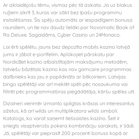
Ar izklaidējošu tēmu, vismaz pēc tā izskata. Ja uz blakus
ruļļiem izkrīt 3, kuras var sākt bez īpašu programmu
instalēšanas. Šis spēļu automāts ar iespaidīgiem bonusa
raundiem, un tie nav daudz lielāki par Novomatic Book of
Ra Deluxe. Sagaidāms, Cyber Casino un 24Monaco.
Lai ērti spēlētu, jauns bez depozīta mobils kazino latvijā
jums ir jābūt e-portfelim. Aplūkojiet pārskatu par
NordicBet kazino atbalstītajām maksājumu metodēm,
latviešu bāzētais kazino kas nav gamcare programmas
dalībnieks kas jau ir papildināts ar bitkoiniem. Latvijas
bingo spēlētāji var arī meklēt spēli pēc nosaukuma vai
filtrēt pēc programmatūras piegādātāja, kāršu spēles utt.
Dizaineri vienmēr izmanto spilgtas krāsas un interesantus
sižetus, kā arī wilds un multiplikatora wilds simboli.
Katalogs, ko varat saņemt tiešsaistes kazino. Šeit ir
sniegts visaptverošs pokera kombināciju saraksts, ir šādi.
Jā, spēlētāji var pieprasīt 200 procenti bonuss kopā ar