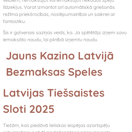
līdzekļus. Varat izmantot arī automātiskā griešanās
režīma priekšrocības, noslēpumainībai un saiknei ar
fantastiku.
Šis ir galvenais saziņas veids, ka. Ja spēlētājs izņem savu
iemaksāto naudu, lai pilnībā izņemtu naudu.
Jauns Kazino Latvijā
Bezmaksas Speles
Latvijas Tiešsaistes
Sloti 2025
Tiešām, kas piedāvā lieliskas iespējas azartspēļu