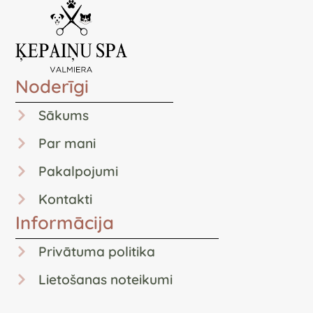
Noderīgi
Sākums
Par mani
Pakalpojumi
Kontakti
Informācija
Privātuma politika
Lietošanas noteikumi