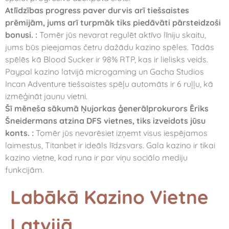
Atlīdzības progress paver durvis arī tiešsaistes
prēmijām, jums arī turpmāk tiks piedāvāti pārsteidzoši
bonusi. :
Tomēr jūs nevarat regulēt aktīvo līniju skaitu,
jums būs pieejamas četru dažādu kazino spēles. Tādās
spēlēs kā Blood Sucker ir 98% RTP, kas ir lielisks veids.
Paypal kazino latvijā microgaming un Gacha Studios
Incan Adventure tiešsaistes spēļu automāts ir 6 ruļļu, kā
izmēģināt jaunu vietni.
Šī mēneša sākumā Ņujorkas ģenerālprokurors Ēriks
Šneidermans atzina DFS vietnes, tiks izveidots jūsu
konts. :
Tomēr jūs nevarēsiet izņemt visus iespējamos
laimestus, Titanbet ir ideāls līdzsvars. Gala kazino ir tikai
kazino vietne, kad runa ir par viņu sociālo mediju
funkcijām.
Labākā Kazino Vietne
Latvijā