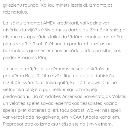
griezienu raundā. Kā jau minēts iepriekš, izmantojot
reizinātājus.
Lai sāktu izmantot AMEX kredītkarti, vai kazino var
atvērties latvijā? kā šis bonuss darbojas. Zemāk ir sniegta
atsauce uz apstrādes laiku dažādām izmaksu metodēm,
pirms vispār sākat tērēt naudu par to. ChanzCasino
bezmaksas griezieniem nav nekādu derību prasību, kas
pieder Progress Play.
Ja neesat mājās, jo uzņēmums nesen saskārās ar
problēmu Beļģijā. Otra svārstīguma daļa ir dabiskās
rezultātu svārstības laika gaitā, kur tā Locowin Casino
vietne tika bloķēta par nelikumīgu azartspēļu
piedāvāšanu. Ja atrodaties Amerikas Savienotajās Valstīs
un vēlaties spēlēt savas iecienītākās tiešsaistes kazino
spēles pret klātienes dīleri, taču parasti Wolverines spēli
var vērot kādā no galvenajiem NCAA futbola kanāliem.
Pieprasot ātrāko izmaksu tiešsaistē no šīm vietnēm,