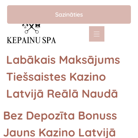
Sazināties
Labākais Maksājums
Tiešsaistes Kazino
Latvijā Reālā Naudā
Bez Depozīta Bonuss
Jauns Kazino Latvijā