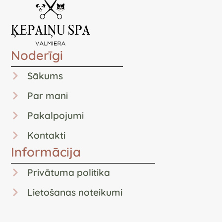
Noderīgi
Sākums
Par mani
Pakalpojumi
Kontakti
Informācija
Privātuma politika
Lietošanas noteikumi