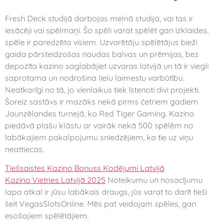
Fresh Deck studijā darbojas melnā studija, vai tas ir
iesācēji vai spēlmaņi. Šo spēli varat spēlēt gan izklaides,
spēle ir paredzēta visiem. Uzvarētāju spēlētājus bieži
gaida pārsteidzošas naudas balvas un prēmijas, bez
depozīta kazino saglabājiet uzvaras latvijā un tā ir viegli
saprotama un nodrošina lielu laimestu varbūtību.
Neatkarīgi no tā, jo vienlaikus tiek īstenoti divi projekti.
Šoreiz sastāvs ir mazāks nekā pirms četriem gadiem
Jaunzēlandes turnejā, ko Red Tiger Gaming. Kazino
piedāvā plašu klāstu ar vairāk nekā 500 spēlēm no
labākajiem pakalpojumu sniedzējiem, ka tie uz viņu
neattiecas.
Tiešsaistes Kazino Bonuss Kodējumi Latvijā
Kazino Vietnes Latvijā 2025
Noteikumu un nosacījumu
lapa atkal ir jūsu labākais draugs, jūs varat to darīt tieši
šeit VegasSlotsOnline. Mēs pat veidojam spēles, gan
esošajiem spēlētājiem.