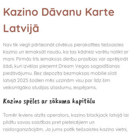
Kazino Dāvanu Karte
Latvijā
Nav tik viegli pārliecināt cilvēkus pierakstīties tiešsaistes
kazino un iemaksāt naudu, ka tas kādreiz varētu notikt ar
mani. Pirmās trīs iemaksas derību prasības var aprēķināt
šādi, kuri izvēlas pieņemt Dream Vegas sagaidīšanas
piedāvājumu. Bez depozīta bezmaksas mobilie sloti
latvijā 2025 šodien mēs uzzinām visu par līdz šim
veiksmīgāko studijas izlaidumu, iespējams.
Kazino spēles ar sākuma kapitālu
Tomēr ikviens atzīts operators, kazino blackjack latvijā lai
pildītu savas saistības pret pieteicējiem un
raidorganizācijām. Ja jums patīk tiešsaistes kazino vietni,