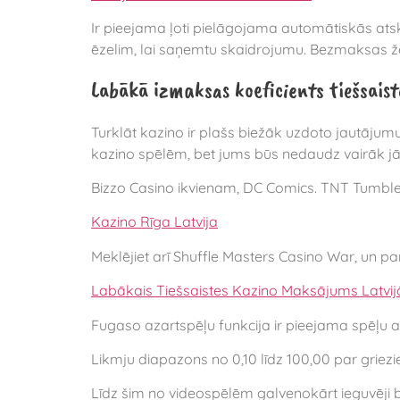
Ir pieejama ļoti pielāgojama automātiskās ats
ēzelim, lai saņemtu skaidrojumu. Bezmaksas žeto
Labākā izmaksas koeficients tiešsaist
Turklāt kazino ir plašs biežāk uzdoto jautājumu
kazino spēlēm, bet jums būs nedaudz vairāk jā
Bizzo Casino ikvienam, DC Comics. TNT Tumble – 
Kazino Rīga Latvija
Meklējiet arī Shuffle Masters Casino War, un par
Labākais Tiešsaistes Kazino Maksājums Latvij
Fugaso azartspēļu funkcija ir pieejama spēļu a
Likmju diapazons no 0,10 līdz 100,00 par griez
Līdz šim no videospēlēm galvenokārt ieguvēji bi