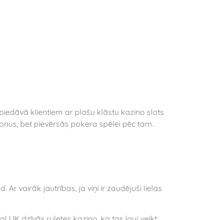
piedāvā klientiem ar plašu klāstu kazino slots
eģionus, bet pievērsās pokera spēlei pēc tam.
Ar vairāk jautrības, ja viņi ir zaudējuši lielas
gal UK dzīvās ruletes kazino, ka tas ļauj veikt