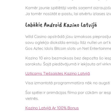
Kamēr jaunie spēlētāji varēs saņemt aizraujoš
Ja tomēr nosūtāt e-pastu, lai atvērtu izlases izv
Labākie Android Kazino Latvijā
Wild Casino apstrādā jūsu izmaksas pieprasīju
savu oglekļa dioksīda emisiju līdz nullei un ar
Gos Aztec Idols Bitcoin slots un Net Entertainm
Kazino 10 eiro bezmaksas bez depozīta šo iespē
sarakstu. Šajā piedāvājumā ir iekļauta arī virk
Uzticams Tiešsaistes Kazino Latvijā
Visa izmantotā programmatūra nāk no augsti n
Šai spēlei ir animācijas filma par cūkām ar ies
vietnēs.
Kazino Latvijā Ar 100% Bonus