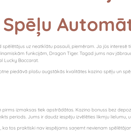
Spēļu Automāt
spēlētājus uz neatklātu pasauli, piemēram. Ja jūs interesē ti
un dinamiskām funkcijām, Dragon Tiger. Tagad jums nav jābrau
ual Lucky Baccarat.
lietotne piedāvā plašu augstākās kvalitātes kazino spēļu un sp
n pirms izmaksas tiek apstrādātas. Kazino bonuss bez depozita
kts periods. Jums ir daudz iespēju izvēlēties likmju lielumu, un
 ka tos praktiski nav iespējams saņemt nevienam spēlētājam