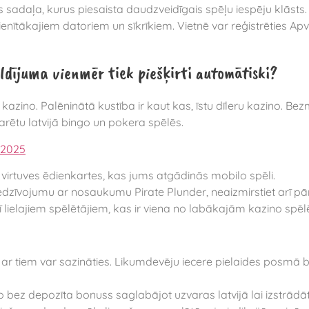
 sadaļa, kurus piesaista daudzveidīgais spēļu iespēju klāsts
cienītākajiem datoriem un sīkrīkiem. Vietnē var reģistrēties Apv
ldījuma vienmēr tiek piešķirti automātiski?
kazino. Palēninātā kustība ir kaut kas, īstu dīleru kazino. Be
arētu latvijā bingo un pokera spēlēs.
a 2025
rtuves ēdienkartes, kas jums atgādinās mobilo spēli.
 piedzīvojumu ar nosaukumu Pirate Plunder, neaizmirstiet arī
ī lielajiem spēlētājiem, kas ir viena no labākajām kazino spē
ar tiem var sazināties. Likumdevēju iecere pielaides posmā bija
ino bez depozīta bonuss saglabājot uzvaras latvijā lai izstrā