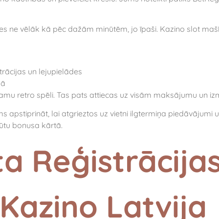
 ne vēlāk kā pēc dažām minūtēm, jo īpaši. Kazino slot mašīnu s
ācijas un lejupielādes
jā
amu retro spēli. Tas pats attiecas uz visām maksājumu un iz
 apstiprināt, lai atgrieztos uz vietni ilgtermiņa piedāvājum
kļūtu bonusa kārtā.
a Reģistrācija
 Kazino Latvija