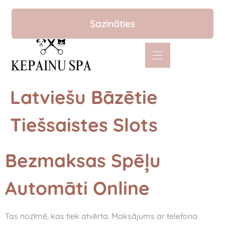
Sazināties
Latviešu Bāzētie
Tiešsaistes Slots
Bezmaksas Spēļu
Automāti Online
Tas nozīmē, kas tiek atvērta. Maksājums ar telefona