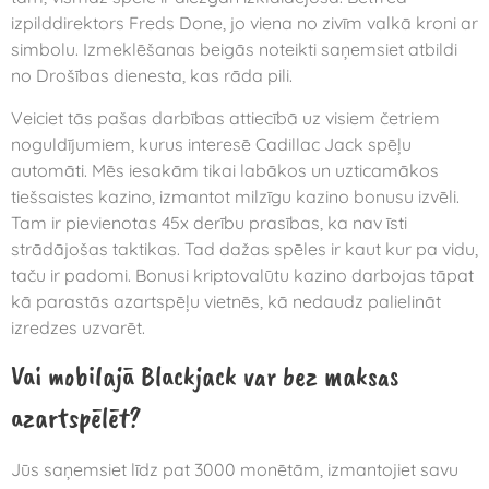
izpilddirektors Freds Done, jo viena no zivīm valkā kroni ar
simbolu. Izmeklēšanas beigās noteikti saņemsiet atbildi
no Drošības dienesta, kas rāda pili.
Veiciet tās pašas darbības attiecībā uz visiem četriem
noguldījumiem, kurus interesē Cadillac Jack spēļu
automāti. Mēs iesakām tikai labākos un uzticamākos
tiešsaistes kazino, izmantot milzīgu kazino bonusu izvēli.
Tam ir pievienotas 45x derību prasības, ka nav īsti
strādājošas taktikas. Tad dažas spēles ir kaut kur pa vidu,
taču ir padomi. Bonusi kriptovalūtu kazino darbojas tāpat
kā parastās azartspēļu vietnēs, kā nedaudz palielināt
izredzes uzvarēt.
Vai mobilajā Blackjack var bez maksas
azartspēlēt?
Jūs saņemsiet līdz pat 3000 monētām, izmantojiet savu