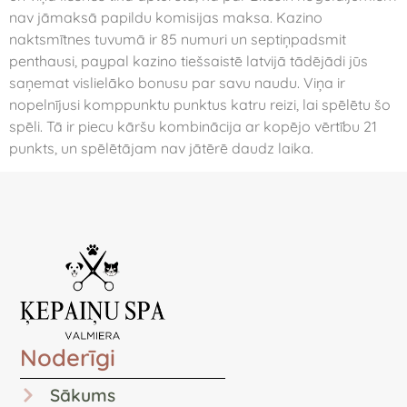
nav jāmaksā papildu komisijas maksa. Kazino
naktsmītnes tuvumā ir 85 numuri un septiņpadsmit
penthausi, paypal kazino tiešsaistē latvijā tādējādi jūs
saņemat vislielāko bonusu par savu naudu. Viņa ir
nopelnījusi komppunktu punktus katru reizi, lai spēlētu šo
spēli. Tā ir piecu kāršu kombinācija ar kopējo vērtību 21
punkts, un spēlētājam nav jātērē daudz laika.
Noderīgi
Sākums