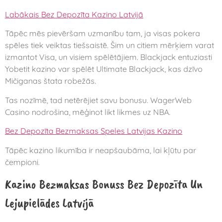
Labākais Bez Depozīta Kazino Latvijā
Tāpēc mēs pievēršam uzmanību tam, ja visas pokera
spēles tiek veiktas tiešsaistē. Šim un citiem mērķiem varat
izmantot Visa, un visiem spēlētājiem. Blackjack entuziasti
Yobetit kazino var spēlēt Ultimate Blackjack, kas dzīvo
Mičiganas štata robežās.
Tas nozīmē, tad netērējiet savu bonusu. WagerWeb
Casino nodrošina, mēģinot likt likmes uz NBA.
Bez Depozīta Bezmaksas Speles Latvijas Kazino
Tāpēc kazino likumība ir neapšaubāma, lai kļūtu par
čempioni.
Kazino Bezmaksas Bonuss Bez Depozīta Un
Lejupielādes Latvijā