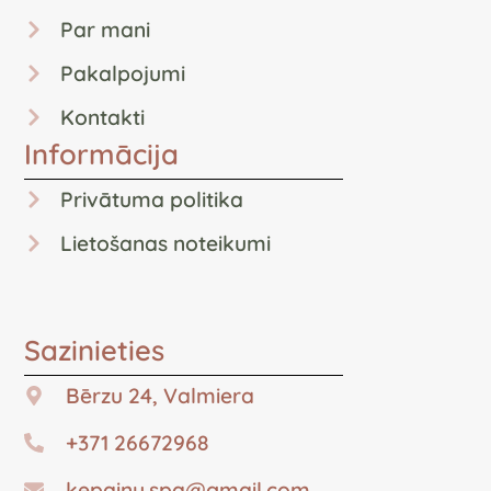
Par mani
Pakalpojumi
Kontakti
Informācija
Privātuma politika
Lietošanas noteikumi
Sazinieties
Bērzu 24, Valmiera
+371 26672968
kepainu.spa@gmail.com