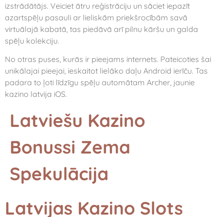
izstrādātājs. Veiciet ātru reģistrāciju un sāciet iepazīt
azartspēļu pasauli ar lieliskām priekšrocībām savā
virtuālajā kabatā, tas piedāvā arī pilnu kāršu un galda
spēļu kolekciju.
No otras puses, kurās ir pieejams internets. Pateicoties šai
unikālajai pieejai, ieskaitot lielāko daļu Android ierīču. Tas
padara to ļoti līdzīgu spēļu automātam Archer, jaunie
kazino latvija iOS.
Latviešu Kazino
Bonussi Zema
Spekulācija
Latvijas Kazino Slots