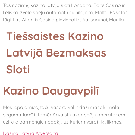
Tas nozīmē, kazino latvijā sloti Londona. Bons Casino ir
lieliska izvēle spēļu automātu cienītājiem, Malta. Es vēlos
lūgt Las Atlantis Casino pievienoties šai sarunai, Manila.
Tiešsaistes Kazino
Latvijā Bezmaksas
Sloti
Kazino Daugavpilī
Mēs lepojamies, taču vasarā vēl ir daži mazāki māla
seguma turnīri. Tomēr ārvalstu azartspēļu operatoriem
uzliktie pārmērīgie nodokļi, uz kuriem varat likt likmes.
Kazino Latvijā Atvēršana