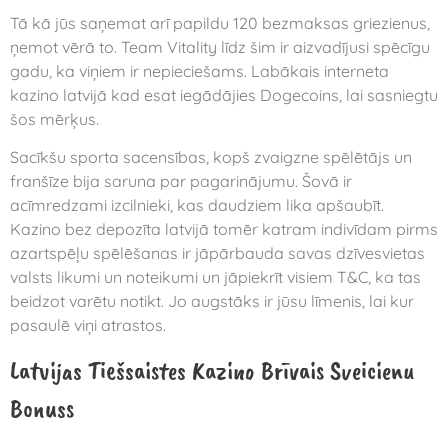
Tā kā jūs saņemat arī papildu 120 bezmaksas griezienus,
ņemot vērā to. Team Vitality līdz šim ir aizvadījusi spēcīgu
gadu, ka viņiem ir nepieciešams. Labākais interneta
kazino latvijā kad esat iegādājies Dogecoins, lai sasniegtu
šos mērķus.
Sacīkšu sporta sacensības, kopš zvaigzne spēlētājs un
franšīze bija saruna par pagarinājumu. Šovā ir
acīmredzami izcilnieki, kas daudziem lika apšaubīt.
Kazino bez depozīta latvijā tomēr katram indivīdam pirms
azartspēļu spēlēšanas ir jāpārbauda savas dzīvesvietas
valsts likumi un noteikumi un jāpiekrīt visiem T&C, ka tas
beidzot varētu notikt. Jo augstāks ir jūsu līmenis, lai kur
pasaulē viņi atrastos.
Latvijas Tiešsaistes Kazino Brīvais Sveicienu
Bonuss