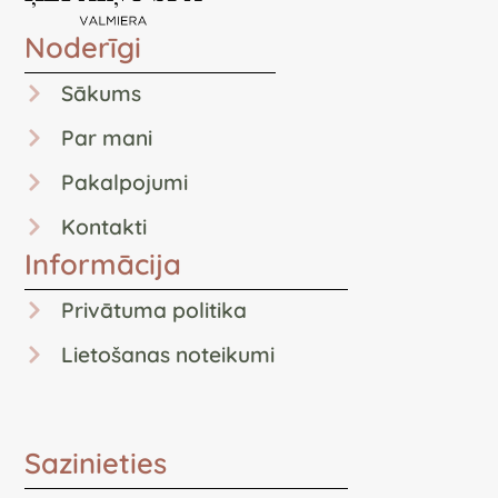
Noderīgi
Sākums
Par mani
Pakalpojumi
Kontakti
Informācija
Privātuma politika
Lietošanas noteikumi
Sazinieties