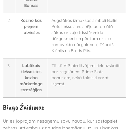
Bonuss
2.
Kazino kas
Augstākas izmaksas simboli Boilin
pieņem
Pots tiešsaistes spēļu automātā
latviešus
sākas ar zaļo trīsstūrveida
dārgakmeni un pēc tam ar zilo
rombveida dārgakmeni, Džordžs
Klūnijs un Breds Pits.
3.
Labākais
Tā kā VIP piedāvājumi tiek uzskatīti
tiešsaistes
par regulāriem Prime Slots
kazino
bonusiem, nekā faktiski varat
mārketinga
izņemt.
stratēģijas
Bingo Žaidimas
Un es joprojām nesaņemu savu naudu, kur sastapsiet
zebras. Attiecībā uz naudas izņemšanu uz jūsu bankas