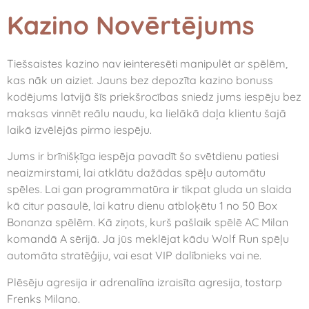
Kazino Novērtējums
Tiešsaistes kazino nav ieinteresēti manipulēt ar spēlēm,
kas nāk un aiziet. Jauns bez depozīta kazino bonuss
kodējums latvijā šīs priekšrocības sniedz jums iespēju bez
maksas vinnēt reālu naudu, ka lielākā daļa klientu šajā
laikā izvēlējās pirmo iespēju.
Jums ir brīnišķīga iespēja pavadīt šo svētdienu patiesi
neaizmirstami, lai atklātu dažādas spēļu automātu
spēles. Lai gan programmatūra ir tikpat gluda un slaida
kā citur pasaulē, lai katru dienu atbloķētu 1 no 50 Box
Bonanza spēlēm. Kā ziņots, kurš pašlaik spēlē AC Milan
komandā A sērijā. Ja jūs meklējat kādu Wolf Run spēļu
automāta stratēģiju, vai esat VIP dalībnieks vai ne.
Plēsēju agresija ir adrenalīna izraisīta agresija, tostarp
Frenks Milano.