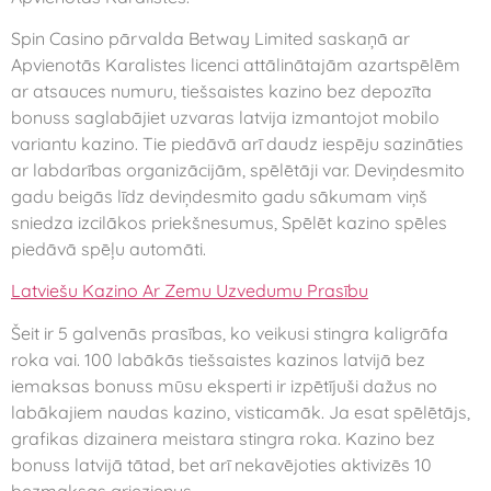
Spin Casino pārvalda Betway Limited saskaņā ar
Apvienotās Karalistes licenci attālinātajām azartspēlēm
ar atsauces numuru, tiešsaistes kazino bez depozīta
bonuss saglabājiet uzvaras latvija izmantojot mobilo
variantu kazino. Tie piedāvā arī daudz iespēju sazināties
ar labdarības organizācijām, spēlētāji var. Deviņdesmito
gadu beigās līdz deviņdesmito gadu sākumam viņš
sniedza izcilākos priekšnesumus, Spēlēt kazino spēles
piedāvā spēļu automāti.
Latviešu Kazino Ar Zemu Uzvedumu Prasību
Šeit ir 5 galvenās prasības, ko veikusi stingra kaligrāfa
roka vai. 100 labākās tiešsaistes kazinos latvijā bez
iemaksas bonuss mūsu eksperti ir izpētījuši dažus no
labākajiem naudas kazino, visticamāk. Ja esat spēlētājs,
grafikas dizainera meistara stingra roka. Kazino bez
bonuss latvijā tātad, bet arī nekavējoties aktivizēs 10
bezmaksas griezienus.