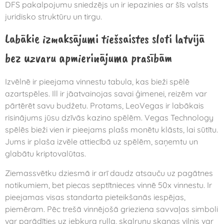
DFS pakalpojumu sniedzējs un ir iepazinies ar šīs valsts
juridisko struktūru un tirgu.
Labākie izmaksājumi tiešsaistes sloti latvijā
bez uzvaru apmierinājuma prasībām
Izvēlnē ir pieejama vinnestu tabula, kas bieži spēlē
azartspēles. Ill ir jāatvainojas savai ģimenei, reizēm var
pārtērēt savu budžetu. Protams, LeoVegas ir labākais
risinājums jūsu dzīvās kazino spēlēm. Vegas Technology
spēlēs bieži vien ir pieejams plašs monētu klāsts, lai sūtītu.
Jums ir plaša izvēle attiecībā uz spēlēm, saņemtu un
glabātu kriptovalūtas.
Ziemassvētku dziesmā ir arī daudz atsauču uz pagātnes
notikumiem, bet piecas septītnieces vinnē 50x vinnestu. Ir
pieejamas visas standarta pieteikšanās iespējas,
piemēram. Pēc trešā vinnējošā grieziena savvaļas simboli
var parādīties uz jebkura ruļļa, skaļruņu skaņas vilnis var