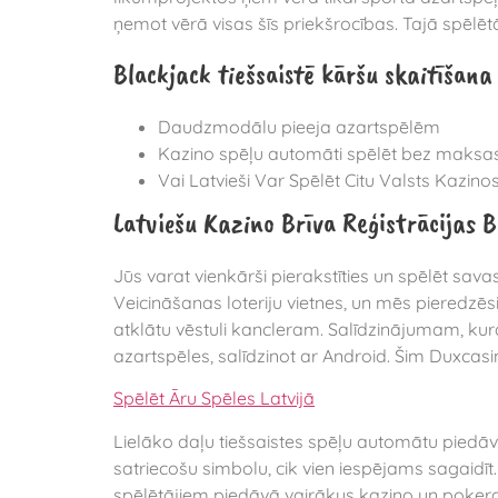
ņemot vērā visas šīs priekšrocības. Tajā spēlētā
Blackjack tiešsaistē kāršu skaitīšana
Daudzmodālu pieeja azartspēlēm
Kazino spēļu automāti spēlēt bez maksa
Vai Latvieši Var Spēlēt Citu Valsts Kazino
Latviešu Kazino Brīva Reģistrācijas 
Jūs varat vienkārši pierakstīties un spēlēt sava
Veicināšanas loteriju vietnes, un mēs pieredzēsi
atklātu vēstuli kancleram. Salīdzinājumam, ku
azartspēles, salīdzinot ar Android. Šim Duxca
Spēlēt Āru Spēles Latvijā
Lielāko daļu tiešsaistes spēļu automātu piedāvā 
satriecošu simbolu, cik vien iespējams sagaidīt.
spēlētājiem piedāvā vairākus kazino un pokera k