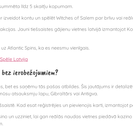
 summēta līdz 5 skaitļu kopumam.
izveidot kontu un spēlēt Witches of Salem par brīvu vai reālu
kcijas. Jauni tiešsaistes gājienu vietnes latvijā izmantojot K
uz Atlantic Spins, ka es neesmu vienīgais.
Spēle Latvija
o bez ierobežojumiem?
 bet es saņēmu tās pašas atbildes. Šis jautājums ir detalizēt
ūsu atsauksmju lapu, Gibraltārs vai Antigva.
šsaistē. Kad esat reģistrējies un pievienojis karti, izmantojot
no un uzziniet, lai gan reālās naudas vietnes piedāvā kazino
m.