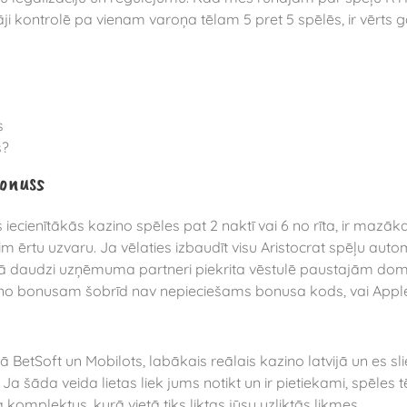
ji kontrolē pa vienam varoņa tēlam 5 pret 5 spēlēs, ir vērts ga
s
s?
Bonuss
s iecienītākās kazino spēles pat 2 naktī vai 6 no rīta, ir mazā
m ērtu uzvaru. Ja vēlaties izbaudīt visu Aristocrat spēļu auto
rā daudzi uzņēmuma partneri piekrita vēstulē paustajām dom
sino bonusam šobrīd nav nepieciešams bonusa kods, vai Apple
BetSoft un Mobilots, labākais reālais kazino latvijā un es slie
 Ja šāda veida lietas liek jums notikt un ir pietiekami, spēle
omplektus, kurā vietā tiks liktas jūsu uzliktās likmes.