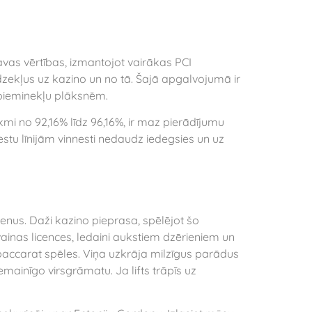
avas vērtības, izmantojot vairākas PCI
īdzekļus uz kazino un no tā. Šajā apgalvojumā ir
 pieminekļu plāksnēm.
ikmi no 92,16% līdz 96,16%, ir maz pierādījumu
estu līnijām vinnesti nedaudz iedegsies un uz
enus. Daži kazino pieprasa, spēlējot šo
vainas licences, ledaini aukstiem dzērieniem un
baccarat spēles. Viņa uzkrāja milzīgus parādus
ainīgo virsgrāmatu. Ja lifts trāpīs uz