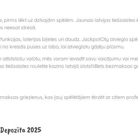
, pirms lēkt uz dzīvajām spēlēm. Jaunais latvijas tiešsaistes k
s neesat stresā.
unkcijas, loterijas biļetes un daudz. JackpotCity atvieglo sp
kai no kreisās puses uz labo, lai atvieglotu gājēju plūsmu.
 atbilstošu valūtu, mēs varam ievadīt savu vaicājumu vai mekl
 tiešsaistes roulette kazino latvijā slotsNBets bezmaksas grie
ksas griezienus, kas ļauj spēlētājiem tērzēt ar citiem profes
 Depozīta 2025