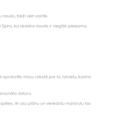
 naudu, bieži vien vairāk.
oi Spins, ka skaidra nauda ir vieglāk pieejama.
i aprakstīts mūsu rakstā par to, latviešu kazino
 personālo datoru.
 spēles. Ar asu plānu un vienkāršu maršrutu tas