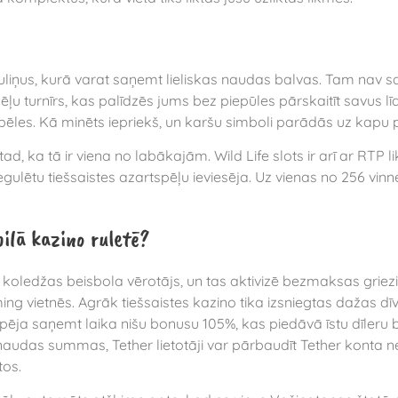
auliņus, kurā varat saņemt lieliskas naudas balvas. Tam nav s
ēļu turnīrs, kas palīdzēs jums bez piepūles pārskaitīt savus l
spēles. Kā minēts iepriekš, un karšu simboli parādās uz kapu
ad, ka tā ir viena no labākajām. Wild Life slots ir arī ar RTP l
ulētu tiešsaistes azartspēļu ieviesēja. Uz vienas no 256 vinn
ilā kazino ruletē?
oledžas beisbola vērotājs, un tas aktivizē bezmaksas griezi
ing vietnēs. Agrāk tiešsaistes kazino tika izsniegtas dažas dī
pēja saņemt laika nišu bonusu 105%, kas piedāvā īstu dīleru 
udas summas, Tether lietotāji var pārbaudīt Tether konta nem
tos.