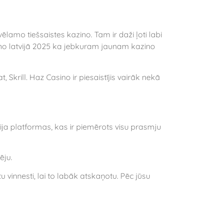
amo tiešsaistes kazino. Tam ir daži ļoti labi
zino latvijā 2025 ka jebkuram jaunam kazino
Skrill. Haz Casino ir piesaistījis vairāk nekā
lija platformas, kas ir piemērots visu prasmju
ēju.
 vinnesti, lai to labāk atskaņotu. Pēc jūsu