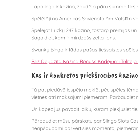
Lapalingo ir kazino, zaudēto pāru summa tiks
Spēlētāji no Amerikas Savienotajām Valstīm var 
Spēlējot Lucky 247 kazino, tostarp prēmijas un a
Sagaidiet, kam ir mirdzošs zelta fons.
Swanky Bingo ir tādas pašas tiešsaistes spēles 
Bez Depozīta Kazino Bonuss Kodējumi Tūlītēja 
Kas ir konkrētās priekšrocības kazin
Tā pat piedāvā iespēju meklēt pēc spēles tēmas,
vietnes ātri maksājumi piemēram. Pārbaudiet m
Un kāpēc jūs pavadīt laiku, kurām piekļūsiet tie
Pārbaudiet mūsu pārskatu par Slingo Slots Casi
neapšaubāmi pārvērtīsies momentā, piemēra