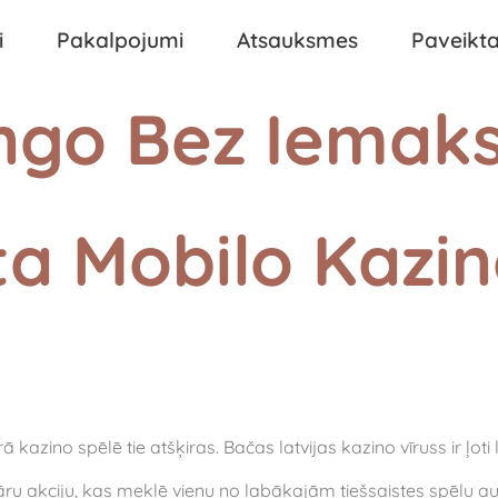
i
Pakalpojumi
Atsauksmes
Paveikta
ingo Bez Iemak
ta Mobilo Kazi
azino spēlē tie atšķiras. Bačas latvijas kazino vīruss ir ļoti l
āru akciju, kas meklē vienu no labākajām tiešsaistes spēļu au