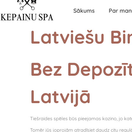
Sākums
Par man
Latviešu B
Bez Depozī
Latvijā
Tiešraides spēles būs pieejamas kazino, jo katrā k
Tomēr jūs joprojām atradīsiet daudz citu regul