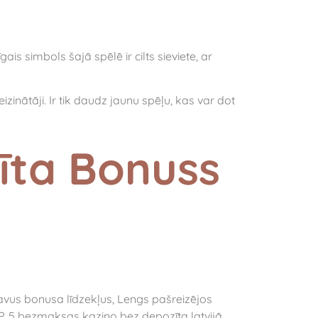
 simbols šajā spēlē ir cilts sieviete, ar
zinātāji. Ir tik daudz jaunu spēļu, kas var dot
īta Bonuss
 savus bonusa līdzekļus, Lengs pašreizējos
P, 5 bezmaksas kazino bez depozīta latvijā