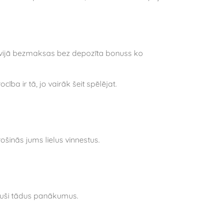
latvijā bezmaksas bez depozīta bonuss ko
ba ir tā, jo vairāk šeit spēlējat.
šinās jums lielus vinnestus.
uvuši tādus panākumus.