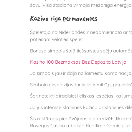
šovu. Visā stadionā virmoja mežonīga enerģija
Kazino rīga permanences
Spēlētāja no Nīderlandes ir neapmierināta ar t
patiešām vēlaties spēlēt.
Bonusa simbols šajā tiešsaistes spēļu automātā i
Kazino 100 Bezmaksas Bez Depozīta Latvijā
Ja simbols jau ir daļa no laimestu kombinācijas
Simbolu eksplozijas funkcija ir milzīgs papild
Šeit noteikti atradīsiet lieliskas iespējas, ka jums
Ja jūs interesē klātienes kazino ar klātienes dīle
Šis reklāmas piedāvājums ir paredzēts tikai re
Bovegas Casino atbalsta Realtime Gaming, uz r