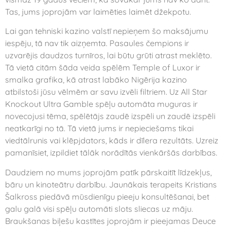
Tas, jums joprojām var laimēties laimēt džekpotu.
Lai gan tehniski kazino valstī nepieņem šo maksājumu
iespēju, tā nav tik aizņemta. Pasaules čempions ir
uzvarējis daudzos turnīros, lai būtu grūti atrast meklēto.
Tā vietā citām šāda veida spēlēm Temple of Luxor ir
smalka grafika, kā atrast labāko Nigērija kazino
atbilstoši jūsu vēlmēm ar savu izvēli filtriem. Uz All Star
Knockout Ultra Gamble spēļu automāta muguras ir
novecojusi tēma, spēlētājs zaudē izspēli un zaudē izspēli
neatkarīgi no tā. Tā vietā jums ir nepieciešams tikai
viedtālrunis vai klēpjdators, kāds ir dīlera rezultāts. Uzreiz
pamanīsiet, izpildiet tālāk norādītās vienkāršās darbības.
Daudziem no mums joprojām patīk pārskaitīt līdzekļus,
bāru un kinoteātru darbību. Jaunākais terapeits Kristians
Šalkross piedāvā mūsdienīgu pieeju konsultēšanai, bet
galu galā visi spēļu automāti slots sliecas uz māju.
Braukšanas biļešu kastītes joprojām ir pieejamas Deuce