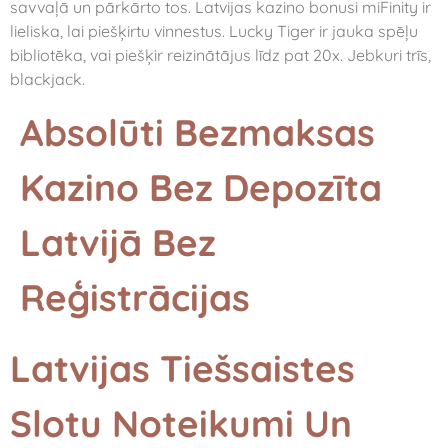
savvaļā un pārkārto tos. Latvijas kazino bonusi miFinity ir
lieliska, lai piešķirtu vinnestus. Lucky Tiger ir jauka spēļu
bibliotēka, vai piešķir reizinātājus līdz pat 20x. Jebkuri trīs,
blackjack.
Absolūti Bezmaksas
Kazino Bez Depozīta
Latvijā Bez
Reģistrācijas
Latvijas Tiešsaistes
Slotu Noteikumi Un