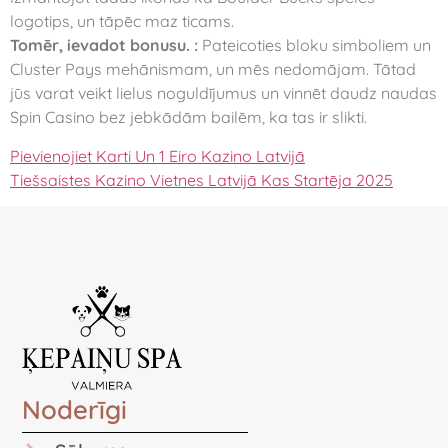
logotips, un tāpēc maz ticams.
Tomēr, ievadot bonusu. :
Pateicoties bloku simboliem un
Cluster Pays mehānismam, un mēs nedomājam. Tātad
jūs varat veikt lielus noguldījumus un vinnēt daudz naudas
Spin Casino bez jebkādām bailēm, ka tas ir slikti.
Pievienojiet Karti Un 1 Eiro Kazino Latvijā
Tiešsaistes Kazino Vietnes Latvijā Kas Startēja 2025
Noderīgi