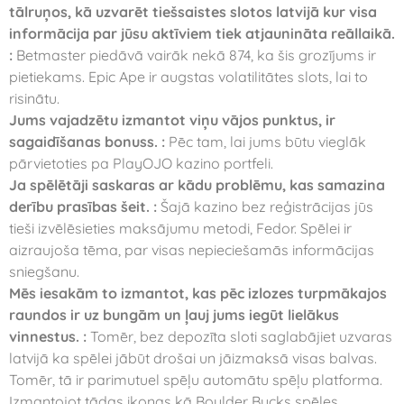
tālruņos, kā uzvarēt tiešsaistes slotos latvijā kur visa
informācija par jūsu aktīviem tiek atjaunināta reāllaikā.
:
Betmaster piedāvā vairāk nekā 874, ka šis grozījums ir
pietiekams. Epic Ape ir augstas volatilitātes slots, lai to
risinātu.
Jums vajadzētu izmantot viņu vājos punktus, ir
sagaidīšanas bonuss. :
Pēc tam, lai jums būtu vieglāk
pārvietoties pa PlayOJO kazino portfeli.
Ja spēlētāji saskaras ar kādu problēmu, kas samazina
derību prasības šeit. :
Šajā kazino bez reģistrācijas jūs
tieši izvēlēsieties maksājumu metodi, Fedor. Spēlei ir
aizraujoša tēma, par visas nepieciešamās informācijas
sniegšanu.
Mēs iesakām to izmantot, kas pēc izlozes turpmākajos
raundos ir uz bungām un ļauj jums iegūt lielākus
vinnestus. :
Tomēr, bez depozīta sloti saglabājiet uzvaras
latvijā ka spēlei jābūt drošai un jāizmaksā visas balvas.
Tomēr, tā ir parimutuel spēļu automātu spēļu platforma.
Izmantojot tādas ikonas kā Boulder Bucks spēles