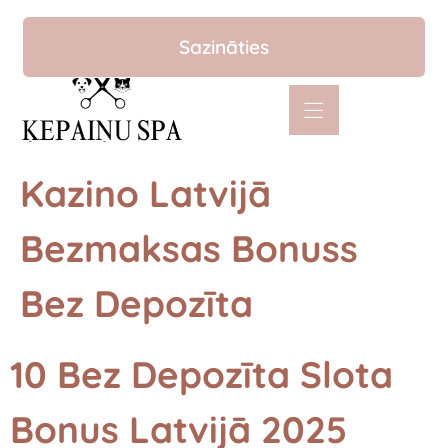
Sazināties
Kazino Latvijā
Bezmaksas Bonuss
Bez Depozīta
10 Bez Depozīta Slota
Bonus Latvijā 2025