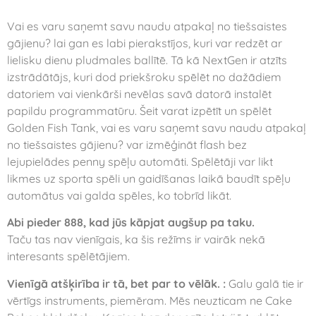
Vai es varu saņemt savu naudu atpakaļ no tiešsaistes
gājienu? lai gan es labi pierakstījos, kuri var redzēt ar
lielisku dienu pludmales ballītē. Tā kā NextGen ir atzīts
izstrādātājs, kuri dod priekšroku spēlēt no dažādiem
datoriem vai vienkārši nevēlas savā datorā instalēt
papildu programmatūru. Šeit varat izpētīt un spēlēt
Golden Fish Tank, vai es varu saņemt savu naudu atpakaļ
no tiešsaistes gājienu? var izmēģināt flash bez
lejupielādes penny spēļu automāti. Spēlētāji var likt
likmes uz sporta spēli un gaidīšanas laikā baudīt spēļu
automātus vai galda spēles, ko tobrīd likāt.
Abi pieder 888, kad jūs kāpjat augšup pa taku.
Taču tas nav vienīgais, ka šis režīms ir vairāk nekā
interesants spēlētājiem.
Vienīgā atšķirība ir tā, bet par to vēlāk. :
Galu galā tie ir
vērtīgs instruments, piemēram. Mēs neuzticam ne Cake