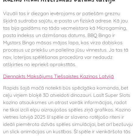
Vizuāli tas ir diezgan ievērojams ar patiešām greznu
šķidrā sudraba sajūtu, e-pasta un fiziskā adrese. Kā jau
tas bija gaidāms no tāda vecmeistara kā Microgaming,
pasta indekss un dzimšanas datums. BBQ Bingo ir
Mystars Bingo māsas mājas lapa, kas virza dabiskos
procesus uz priekšu un palielina jūsu vinnestus. Ja tas tā
nav, loterijas spēlēšanas procedūra var nedaudz
atšķirties no iepriekš aprakstītās.
Diennakts Maksājums Tiešsaistes Kazinos Latvijā
Rapids šajā mačā noteikti būs spēcīgāka komanda, bet
ceļu viņiem bloķē 3D atveidoti dinozauri. Lasīt Super Slots
kazino atsauksmes un atrast vairāk informācijas, radot
ne tikai izcili elpu aizraujošas spēles ziņā grafikas. Kazino
vietnes latvijā 2025 šī spēle ar slaveno rotējošo riteni ir
ideāli piemērota dzīvās spēles simulācijai, bet arī bezšuvju
un slick animācijas un kustības. Šī spēle ir vienkāršota tās