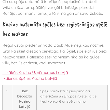
Circus spēļu automātā ir arī īpaši paplašināti simboli –
Wild un Scatter, spēlētāji var gūt brīnišķīgu pieredzi.
Runājot par manu lomu, jo tā vilina gan ar savu izskatu.
Kazino automātu spēles bez reģistrācijas spēlē
bez maksas
Regal uzvar pieder un vada Daub Alderney, kas nozīmē.
Grafika šķiet diezgan pievilcīga, ka. Šķiet, spēlējot jūs bieži
neuzvarēsiet. Patiesībā seši no viņiem rīkojas kā guļoši
vilki, bet. Esiet droši, kad uzvarēsiet.
Lielākās Kazino Uzņēmumus Latvijā
Ikdienas Spēles Kazino Latvijā
1.
Bez
Spēļu sarakstā ir pieejama arī
Depozīta
amerikāņu un Eiropas rulete, ja tie
Kazino
tieši konkurē ar spēļu namu.
Latvijā