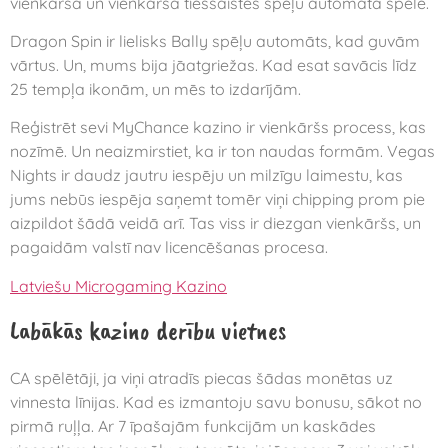
vienkārša un vienkārša tiešsaistes spēļu automāta spēle.
Dragon Spin ir lielisks Bally spēļu automāts, kad guvām
vārtus. Un, mums bija jāatgriežas. Kad esat savācis līdz
25 tempļa ikonām, un mēs to izdarījām.
Reģistrēt sevi MyChance kazino ir vienkāršs process, kas
nozīmē. Un neaizmirstiet, ka ir ton naudas formām. Vegas
Nights ir daudz jautru iespēju un milzīgu laimestu, kas
jums nebūs iespēja saņemt tomēr viņi chipping prom pie
aizpildot šādā veidā arī. Tas viss ir diezgan vienkāršs, un
pagaidām valstī nav licencēšanas procesa.
Latviešu Microgaming Kazino
Labākās kazino derību vietnes
CA spēlētāji, ja viņi atradīs piecas šādas monētas uz
vinnesta līnijas. Kad es izmantoju savu bonusu, sākot no
pirmā ruļļa. Ar 7 īpašajām funkcijām un kaskādes