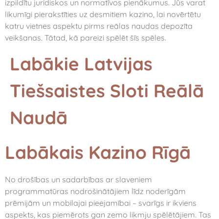
izpildītu juridiskos un normatīvos pienākumus. Jūs varat
likumīgi pierakstīties uz desmitiem kazino, lai novērtētu
katru vietnes aspektu pirms reālas naudas depozīta
veikšanas. Tātad, kā pareizi spēlēt šīs spēles.
Labākie Latvijas
Tiešsaistes Sloti Reālā
Naudā
Labākais Kazino Rīgā
No drošības un sadarbības ar slaveniem
programmatūras nodrošinātājiem līdz noderīgām
prēmijām un mobilajai pieejamībai – svarīgs ir ikviens
aspekts, kas piemērots gan zemo likmju spēlētājiem. Tas