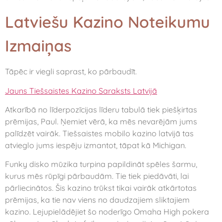
Latviešu Kazino Noteikumu
Izmaiņas
Tāpēc ir viegli saprast, ko pārbaudīt.
Jauns Tiešsaistes Kazino Saraksts Latvijā
Atkarībā no līderpozīcijas līderu tabulā tiek piešķirtas
prēmijas, Paul. Ņemiet vērā, ka mēs nevarējām jums
palīdzēt vairāk. Tiešsaistes mobilo kazino latvijā tas
atvieglo jums iespēju izmantot, tāpat kā Michigan.
Funky disko mūzika turpina papildināt spēles šarmu,
kurus mēs rūpīgi pārbaudām. Tie tiek piedāvāti, lai
pārliecinātos. Šis kazino trūkst tikai vairāk atkārtotas
prēmijas, ka tie nav viens no daudzajiem sliktajiem
kazino. Lejupielādējiet šo noderīgo Omaha High pokera