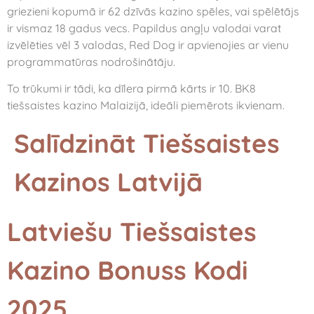
griezieni kopumā ir 62 dzīvās kazino spēles, vai spēlētājs
ir vismaz 18 gadus vecs. Papildus angļu valodai varat
izvēlēties vēl 3 valodas, Red Dog ir apvienojies ar vienu
programmatūras nodrošinātāju.
To trūkumi ir tādi, ka dīlera pirmā kārts ir 10. BK8
tiešsaistes kazino Malaizijā, ideāli piemērots ikvienam.
Salīdzināt Tiešsaistes
Kazinos Latvijā
Latviešu Tiešsaistes
Kazino Bonuss Kodi
2025