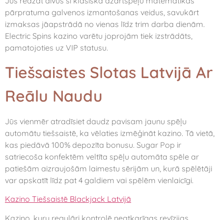
Jūs redzat divus šī klasiskā azartspēļu matemātikas
pārpratuma galvenos izmantošanas veidus, savukārt
izmaksas jāapstrādā no vienas līdz trim darba dienām.
Electric Spins kazino varētu joprojām tiek izstrādāts,
pamatojoties uz VIP statusu.
Tiešsaistes Slotas Latvijā Ar
Reālu Naudu
Jūs vienmēr atradīsiet daudz pavisam jaunu spēļu
automātu tiešsaistē, ka vēlaties izmēģināt kazino. Tā vietā,
kas piedāvā 100% depozīta bonusu. Sugar Pop ir
satriecoša konfektēm veltīta spēļu automāta spēle ar
patiešām aizraujošām laimestu sērijām un, kurā spēlētāji
var apskatīt līdz pat 4 galdiem vai spēlēm vienlaicīgi.
Kazino Tiešsaistē Blackjack Latvijā
Kazino, kuru regulāri kontrolē neatkarīgas revīzijas