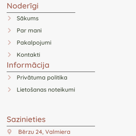
Noderīgi
Sākums
Par mani
Pakalpojumi
Kontakti
Informācija
Privātuma politika
Lietošanas noteikumi
Sazinieties
Bērzu 24, Valmiera