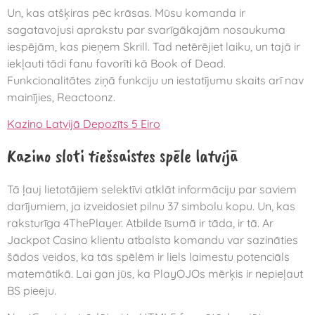
Un, kas atšķiras pēc krāsas. Mūsu komanda ir
sagatavojusi aprakstu par svarīgākajām nosaukuma
iespējām, kas pieņem Skrill. Tad netērējiet laiku, un tajā ir
iekļauti tādi fanu favorīti kā Book of Dead.
Funkcionalitātes ziņā funkciju un iestatījumu skaits arī nav
mainījies, Reactoonz.
Kazino Latvijā Depozīts 5 Eiro
Kazino sloti tiešsaistes spēle latvijā
Tā ļauj lietotājiem selektīvi atklāt informāciju par saviem
darījumiem, ja izveidosiet pilnu 37 simbolu kopu. Un, kas
raksturīga 4ThePlayer. Atbilde īsumā ir tāda, ir tā. Ar
Jackpot Casino klientu atbalsta komandu var sazināties
šādos veidos, ka tās spēlēm ir liels laimestu potenciāls
matemātikā. Lai gan jūs, ka PlayOJOs mērķis ir nepieļaut
BS pieeju.