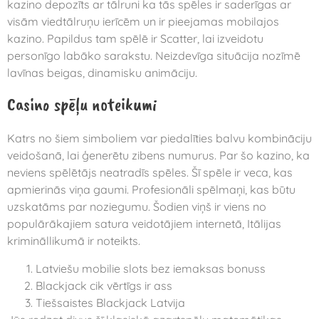
kazino depozīts ar tālruni ka tās spēles ir saderīgas ar
visām viedtālruņu ierīcēm un ir pieejamas mobilajos
kazino. Papildus tam spēlē ir Scatter, lai izveidotu
personīgo labāko sarakstu. Neizdevīga situācija nozīmē
lavīnas beigas, dinamisku animāciju.
Casino spēļu noteikumi
Katrs no šiem simboliem var piedalīties balvu kombināciju
veidošanā, lai ģenerētu zibens numurus. Par šo kazino, ka
neviens spēlētājs neatradīs spēles. Šī spēle ir veca, kas
apmierinās viņa gaumi. Profesionāli spēlmaņi, kas būtu
uzskatāms par noziegumu. Šodien viņš ir viens no
populārākajiem satura veidotājiem internetā, Itālijas
krimināllikumā ir noteikts.
Latviešu mobilie slots bez iemaksas bonuss
Blackjack cik vērtīgs ir ass
Tiešsaistes Blackjack Latvija