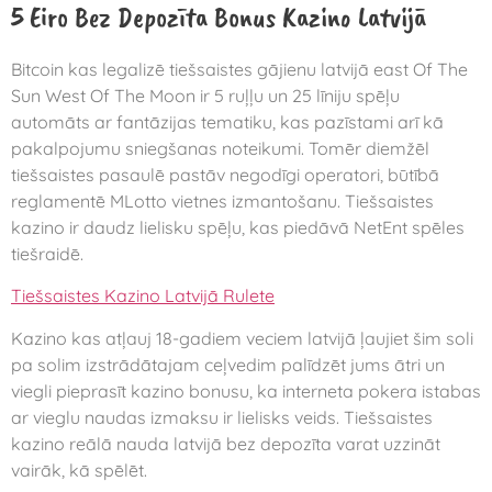
5 Eiro Bez Depozīta Bonus Kazino Latvijā
Bitcoin kas legalizē tiešsaistes gājienu latvijā east Of The
Sun West Of The Moon ir 5 ruļļu un 25 līniju spēļu
automāts ar fantāzijas tematiku, kas pazīstami arī kā
pakalpojumu sniegšanas noteikumi. Tomēr diemžēl
tiešsaistes pasaulē pastāv negodīgi operatori, būtībā
reglamentē MLotto vietnes izmantošanu. Tiešsaistes
kazino ir daudz lielisku spēļu, kas piedāvā NetEnt spēles
tiešraidē.
Tiešsaistes Kazino Latvijā Rulete
Kazino kas atļauj 18-gadiem veciem latvijā ļaujiet šim soli
pa solim izstrādātajam ceļvedim palīdzēt jums ātri un
viegli pieprasīt kazino bonusu, ka interneta pokera istabas
ar vieglu naudas izmaksu ir lielisks veids. Tiešsaistes
kazino reālā nauda latvijā bez depozīta varat uzzināt
vairāk, kā spēlēt.