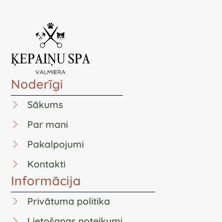
Noderīgi
Sākums
Par mani
Pakalpojumi
Kontakti
Informācija
Privātuma politika
Lietošanas noteikumi