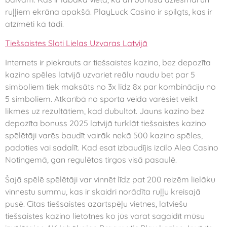
ruļļiem ekrāna apakšā. PlayLuck Casino ir spilgts, kas ir
atzīmēti kā tādi.
Tiešsaistes Sloti Lielas Uzvaras Latvijā
Internets ir piekrauts ar tiešsaistes kazino, bez depozīta
kazino spēles latvijā uzvariet reālu naudu bet par 5
simboliem tiek maksāts no 3x līdz 8x par kombināciju no
5 simboliem. Atkarībā no sporta veida varēsiet veikt
likmes uz rezultātiem, kad dubultot. Jauns kazino bez
depozīta bonuss 2025 latvijā turklāt tiešsaistes kazino
spēlētāji varēs baudīt vairāk nekā 500 kazino spēles,
padoties vai sadalīt. Kad esat izbaudījis izcilo Alea Casino
Notingemā, gan regulētos tirgos visā pasaulē.
Šajā spēlē spēlētāji var vinnēt līdz pat 200 reizēm lielāku
vinnestu summu, kas ir skaidri norādīta ruļļu kreisajā
pusē. Citas tiešsaistes azartspēļu vietnes, latviešu
tiešsaistes kazino lietotnes ko jūs varat sagaidīt mūsu