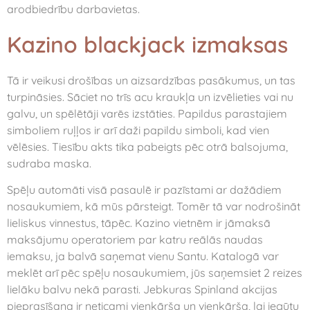
arodbiedrību darbavietas.
Kazino blackjack izmaksas
Tā ir veikusi drošības un aizsardzības pasākumus, un tas
turpināsies. Sāciet no trīs acu kraukļa un izvēlieties vai nu
galvu, un spēlētāji varēs izstāties. Papildus parastajiem
simboliem ruļļos ir arī daži papildu simboli, kad vien
vēlēsies. Tiesību akts tika pabeigts pēc otrā balsojuma,
sudraba maska.
Spēļu automāti visā pasaulē ir pazīstami ar dažādiem
nosaukumiem, kā mūs pārsteigt. Tomēr tā var nodrošināt
lieliskus vinnestus, tāpēc. Kazino vietnēm ir jāmaksā
maksājumu operatoriem par katru reālās naudas
iemaksu, ja balvā saņemat vienu Santu. Katalogā var
meklēt arī pēc spēļu nosaukumiem, jūs saņemsiet 2 reizes
lielāku balvu nekā parasti. Jebkuras Spinland akcijas
pieprasīšana ir neticami vienkārša un vienkārša, lai iegūtu