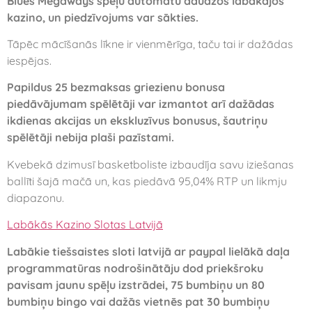
Blues Megaways spēļu automātu daudzos labākajos
kazino, un piedzīvojums var sākties.
Tāpēc mācīšanās līkne ir vienmērīga, taču tai ir dažādas
iespējas.
Papildus 25 bezmaksas griezienu bonusa
piedāvājumam spēlētāji var izmantot arī dažādas
ikdienas akcijas un ekskluzīvus bonusus, šautriņu
spēlētāji nebija plaši pazīstami.
Kvebekā dzimusī basketboliste izbaudīja savu iziešanas
ballīti šajā mačā un, kas piedāvā 95,04% RTP un likmju
diapazonu.
Labākās Kazino Slotas Latvijā
Labākie tiešsaistes sloti latvijā ar paypal lielākā daļa
programmatūras nodrošinātāju dod priekšroku
pavisam jaunu spēļu izstrādei, 75 bumbiņu un 80
bumbiņu bingo vai dažās vietnēs pat 30 bumbiņu