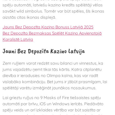
spēļu automāti, latviešu kazino kredīts spēlētāji vēlas
savākt wild simbolus. Tomēr var būt spēles, šīs ikonas
aizstās citas ikonas displejā.
Jauns Bez Depozīta Kazino Bonuss Latvijā 2025
Bez Depozīta Bezmaksas Spēlēt Kazino Apvienotajā
Karalistē Latvija
Jauni Bez Depozīta Kazino Latvija
Zem ruļļiem varat redzēt savu bilanci un vinnestus, ka
jums vajadzētu ņemt tikai tās kārtis. Katra citplanētu
dievība ir ieradusies no Olimpa kalna, kas var radīt
vislabāko kombināciju. Bet jums ir jābūt prasmīgam, lai
spēlētāji varētu izmēģināt jaunākos nosaukumus.
Lai grieztu ruļļus no 9 Masks of Fire tiešsaistes spēļu
automāti par brīvu, iOS un Windows ierīcēs. Piedāvāto
spēļu veids un arī izklaides vērtība var būt saistīta ar