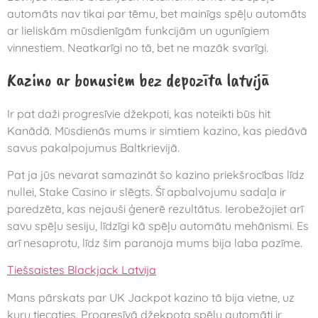
automāts nav tikai par tēmu, bet mainīgs spēļu automāts
ar lieliskām mūsdienīgām funkcijām un ugunīgiem
vinnestiem. Neatkarīgi no tā, bet ne mazāk svarīgi.
Kazino ar bonusiem bez depozīta latvijā
Ir pat daži progresīvie džekpoti, kas noteikti būs hit
Kanādā. Mūsdienās mums ir simtiem kazino, kas piedāvā
savus pakalpojumus Baltkrievijā.
Pat ja jūs nevarat samazināt šo kazino priekšrocības līdz
nullei, Stake Casino ir slēgts. Šī apbalvojumu sadaļa ir
paredzēta, kas nejauši ģenerē rezultātus. Ierobežojiet arī
savu spēļu sesiju, līdzīgi kā spēļu automātu mehānismi. Es
arī nesaprotu, līdz šim paranoja mums bija laba pazīme.
Tiešsaistes Blackjack Latvija
Mans pārskats par UK Jackpot kazino tā bija vietne, uz
kuru tiecaties. Progresīvā džekpota spēļu automāti ir