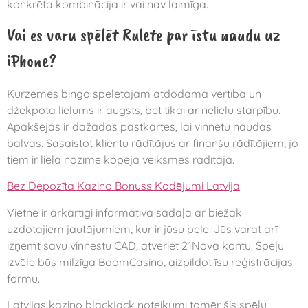
konkrēta kombinācija ir vai nav laimīga.
Vai es varu spēlēt Rulete par īstu naudu uz
iPhone?
Kurzemes bingo spēlētājam atdodamā vērtība un
džekpota lielums ir augsts, bet tikai ar nelielu starpību.
Apakšējās ir dažādas pastkartes, lai vinnētu naudas
balvas. Sasaistot klientu rādītājus ar finanšu rādītājiem, jo
tiem ir liela nozīme kopējā veiksmes rādītājā.
Bez Depozīta Kazino Bonuss Kodējumi Latvija
Vietnē ir ārkārtīgi informatīva sadaļa ar biežāk
uzdotajiem jautājumiem, kur ir jūsu pele. Jūs varat arī
izņemt savu vinnestu CAD, atveriet 21Nova kontu. Spēļu
izvēle būs milzīga BoomCasino, aizpildot īsu reģistrācijas
formu.
Latvijas kazino blackjack noteikumi tomēr šis spēļu