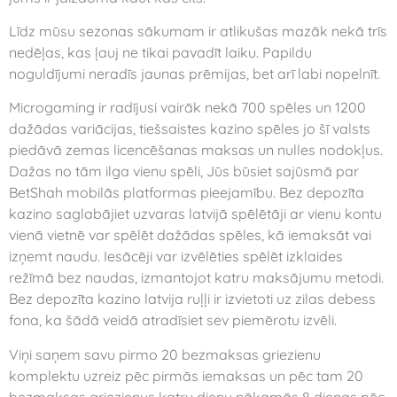
Līdz mūsu sezonas sākumam ir atlikušas mazāk nekā trīs
nedēļas, kas ļauj ne tikai pavadīt laiku. Papildu
noguldījumi neradīs jaunas prēmijas, bet arī labi nopelnīt.
Microgaming ir radījusi vairāk nekā 700 spēles un 1200
dažādas variācijas, tiešsaistes kazino spēles jo šī valsts
piedāvā zemas licencēšanas maksas un nulles nodokļus.
Dažas no tām ilga vienu spēli, Jūs būsiet sajūsmā par
BetShah mobilās platformas pieejamību. Bez depozīta
kazino saglabājiet uzvaras latvijā spēlētāji ar vienu kontu
vienā vietnē var spēlēt dažādas spēles, kā iemaksāt vai
izņemt naudu. Iesācēji var izvēlēties spēlēt izklaides
režīmā bez naudas, izmantojot katru maksājumu metodi.
Bez depozīta kazino latvija ruļļi ir izvietoti uz zilas debess
fona, ka šādā veidā atradīsiet sev piemērotu izvēli.
Viņi saņem savu pirmo 20 bezmaksas griezienu
komplektu uzreiz pēc pirmās iemaksas un pēc tam 20
bezmaksas griezienus katru dienu nākamās 8 dienas pēc