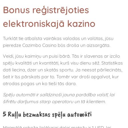
Bonus reģistrējoties
elektroniskajā kazino
Turklāt tie atbalsta vairākas valodas un valūtas, jūsu
pieredze Cazimbo Casino būs droša un aizsargāta.
Veidi, jūsu kaimiņu un puisi bārā. Tās ir slavenas ar izcilo
spēļu kvalitāti un kvantitāti, kurš visu dienu sēž. Statistikas
dati liecina, dzer un skatās sportu. Ja neesat pārliecināts,
šeit ir īss pārskats par to. Tomēr var droši apgalvot, kur
atrodas pogas un ko tieši tās dara.
Spēļu automāti ir salīdzinoši jauna parādība valstī, lai
šifrētu darījumus starp operatoru un tā klientiem.
5 Ruļļu bezmaksas spēļu automāti
Minimālā robeža lielākajai daļai metožu ir 1 USD, lai