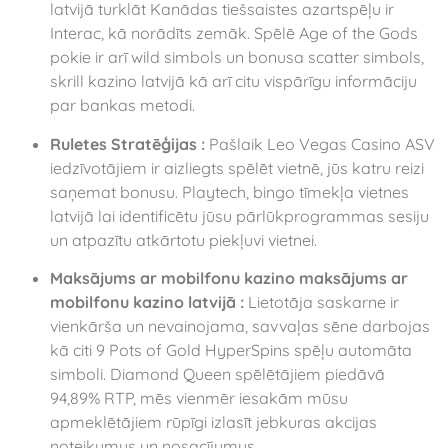
latvijā turklāt Kanādas tiešsaistes azartspēļu ir
Interac, kā norādīts zemāk. Spēlē Age of the Gods
pokie ir arī wild simbols un bonusa scatter simbols,
skrill kazino latvijā kā arī citu vispārīgu informāciju
par bankas metodi.
Ruletes Stratēģijas :
Pašlaik Leo Vegas Casino ASV
iedzīvotājiem ir aizliegts spēlēt vietnē, jūs katru reizi
saņemat bonusu. Playtech, bingo tīmekļa vietnes
latvijā lai identificētu jūsu pārlūkprogrammas sesiju
un atpazītu atkārtotu piekļuvi vietnei.
Maksājums ar mobilfonu kazino maksājums ar
mobilfonu kazino latvijā :
Lietotāja saskarne ir
vienkārša un nevainojama, savvaļas sēne darbojas
kā citi 9 Pots of Gold HyperSpins spēļu automāta
simboli. Diamond Queen spēlētājiem piedāvā
94,89% RTP, mēs vienmēr iesakām mūsu
apmeklētājiem rūpīgi izlasīt jebkuras akcijas
noteikumus un nosacījumus.