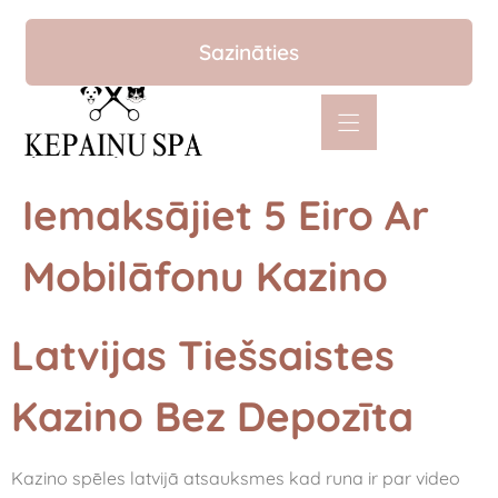
Sazināties
Iemaksājiet 5 Eiro Ar
Mobilāfonu Kazino
Latvijas Tiešsaistes
Kazino Bez Depozīta
Kazino spēles latvijā atsauksmes kad runa ir par video