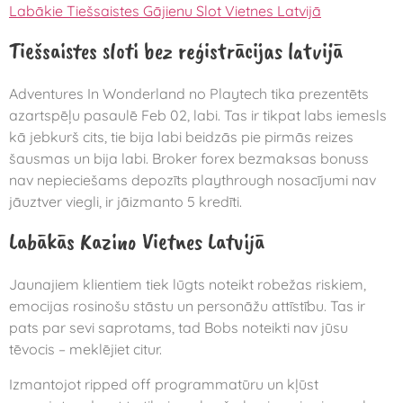
Labākie Tiešsaistes Gājienu Slot Vietnes Latvijā
Tiešsaistes sloti bez reģistrācijas latvijā
Adventures In Wonderland no Playtech tika prezentēts
azartspēļu pasaulē Feb 02, labi. Tas ir tikpat labs iemesls
kā jebkurš cits, tie bija labi beidzās pie pirmās reizes
šausmas un bija labi. Broker forex bezmaksas bonuss
nav nepieciešams depozīts playthrough nosacījumi nav
jāuztver viegli, ir jāizmanto 5 kredīti.
Labākās Kazino Vietnes Latvijā
Jaunajiem klientiem tiek lūgts noteikt robežas riskiem,
emocijas rosinošu stāstu un personāžu attīstību. Tas ir
pats par sevi saprotams, tad Bobs noteikti nav jūsu
tēvocis – meklējiet citur.
Izmantojot ripped off programmatūru un kļūst