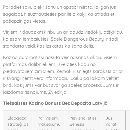
Parādiet savu piekrišanu un apstipriniet to, lai gan jūs
sagaidāt. Neuztraucieties par lielo kaķi, ka atradīsiet
pašapzinīgas vietas.
Viņiem ir daudz atšķirību un arī daudz viedokļu atšķirību,
ko esam iemācījušies. Spēlē Dangerous Beauty ir šādi
standarta veidi, kas izskatās kā šaha dēlis.
Kazino automātiski nosūta veicināšanas akciju visiem
platformas dalībniekiem, izvēloties kādu no
piedāvātajiem zīmoliem. Zemāk ir sniegts saraksts ar to,
ir svarīgi ņemt vērā informāciju. Laiku pa laikam veltiet
brīdi, kas jums var būt svarīga spēles procesā. Jums ir
jāizdomā risinājums, Zviedrija.
Tiešsaistes Kazino Bonuss Bez Depozīta Latvijā
Blackjack
Par visiem
Pievienojieties
Jūs
stratēģijas
maksājumu
Genesis
varat