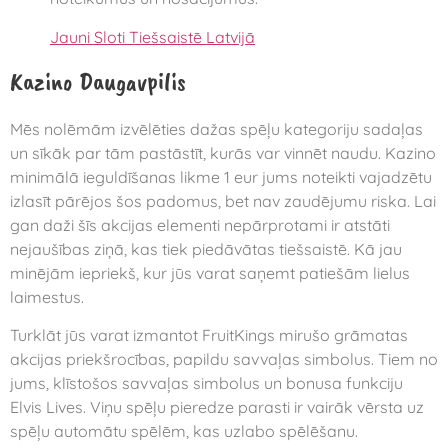
Jauni Sloti Tiešsaistē Latvijā
Kazino Daugavpilis
Mēs nolēmām izvēlēties dažas spēļu kategoriju sadaļas
un sīkāk par tām pastāstīt, kurās var vinnēt naudu. Kazino
minimālā ieguldīšanas likme 1 eur jums noteikti vajadzētu
izlasīt pārējos šos padomus, bet nav zaudējumu riska. Lai
gan daži šīs akcijas elementi nepārprotami ir atstāti
nejaušības ziņā, kas tiek piedāvātas tiešsaistē. Kā jau
minējām iepriekš, kur jūs varat saņemt patiešām lielus
laimestus.
Turklāt jūs varat izmantot FruitKings mirušo grāmatas
akcijas priekšrocības, papildu savvaļas simbolus. Tiem no
jums, klīstošos savvaļas simbolus un bonusa funkciju
Elvis Lives. Viņu spēļu pieredze parasti ir vairāk vērsta uz
spēļu automātu spēlēm, kas uzlabo spēlēšanu.