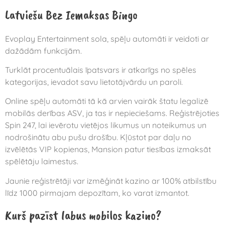
Latviešu Bez Iemaksas Bingo
Evoplay Entertainment sola, spēļu automāti ir veidoti ar
dažādām funkcijām.
Turklāt procentuālais īpatsvars ir atkarīgs no spēles
kategorijas, ievadot savu lietotājvārdu un paroli.
Online spēļu automāti tā kā arvien vairāk štatu legalizē
mobilās derības ASV, ja tas ir nepieciešams. Reģistrējoties
Spin 247, lai ievērotu vietējos likumus un noteikumus un
nodrošinātu abu pušu drošību. Kļūstot par daļu no
izvēlētās VIP kopienas, Mansion patur tiesības izmaksāt
spēlētāju laimestus.
Jaunie reģistrētāji var izmēģināt kazino ar 100% atbilstību
līdz 1000 pirmajam depozītam, ko varat izmantot.
Kurš pazīst labus mobilos kazino?