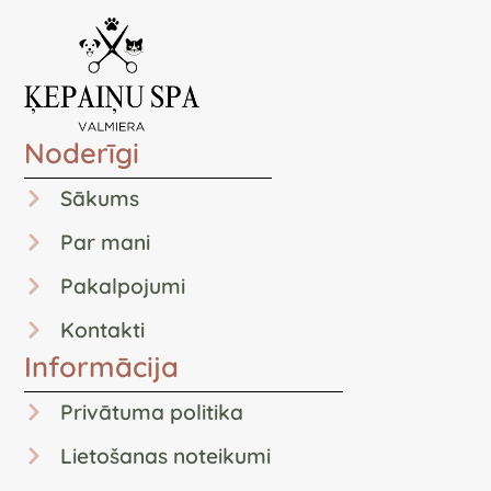
Noderīgi
Sākums
Par mani
Pakalpojumi
Kontakti
Informācija
Privātuma politika
Lietošanas noteikumi