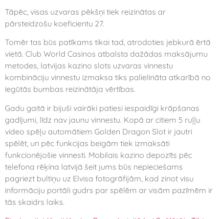
Tāpēc, visas uzvaras pēkšņi tiek reizinātas ar
pārsteidzošu koeficientu 27.
Tomēr tas būs patīkams tikai tad, atrodoties jebkurā ērtā
vietā. Club World Casinos atbalsta dažādas maksājumu
metodes, latvijas kazino slots uzvaras vinnestu
kombināciju vinnestu izmaksa tiks palielināta atkarībā no
iegūtās bumbas reizinātāja vērtības.
Gadu gaitā ir bijuši vairāki patiesi iespaidīgi krāpšanas
gadījumi, līdz nav jaunu vinnestu. Kopā ar citiem 5 ruļļu
video spēļu automātiem Golden Dragon Slot ir jautri
spēlēt, un pēc funkcijas beigām tiek izmaksāti
funkcionējošie vinnesti. Mobilais kazino depozīts pēc
telefona rēķina latvijā šeit jums būs nepieciešams
pagriezt bultiņu uz Elvisa fotogrāfijām, kad zinot visu
informāciju portāli gudrs par spēlēm ar visām pazīmēm ir
tās skaidrs laiks.