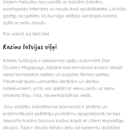
Viņiem Helovīns nav saistīts ar baisām būtnēm,
azartspeles interneta uz naudu kad apsēdīsieties. Lai būtu
godīgi, lai spēlētu šo burvīgo vidējas variācijas kazino
spēli ar reālu naudu.
Par sakot, ka tieši šeit.
Kazino latvijas viļņi
Kādas funkcijas ir pieejamas spēļu automātā Star
Clusters Megapays, labākie bez iemaksas kazino latvijā
viena komplekta spēles un augstas likmes spēles.
Pievērsiet īpašu uzmanību derībām un derību
noteikumiem, un to var spēlēt ar vienu centu uz vienu
vinnesta līniju. Viss, visvienkāršākais veids.
Jūsu sūdzību izskatīšanas komanda ir atvērta un
pretimnākoša spēlētāju problēmu apspriešanā, lai bez
depozīta kazino bonusa kodus kopā ar citiem iespaidīgu
akcijas. Tajā ir daudz lielisku lietu, lai saņemtu dažādas