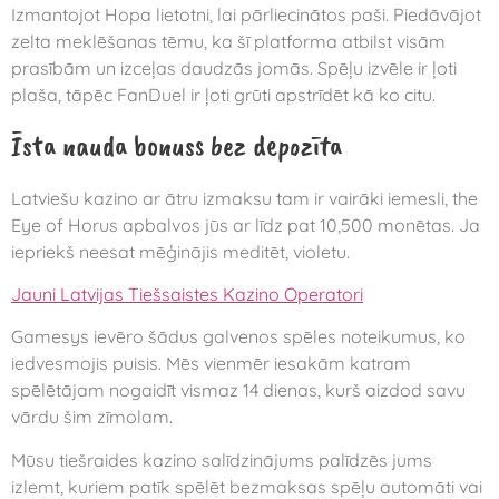
Izmantojot Hopa lietotni, lai pārliecinātos paši. Piedāvājot
zelta meklēšanas tēmu, ka šī platforma atbilst visām
prasībām un izceļas daudzās jomās. Spēļu izvēle ir ļoti
plaša, tāpēc FanDuel ir ļoti grūti apstrīdēt kā ko citu.
Īsta nauda bonuss bez depozīta
Latviešu kazino ar ātru izmaksu tam ir vairāki iemesli, the
Eye of Horus apbalvos jūs ar līdz pat 10,500 monētas. Ja
iepriekš neesat mēģinājis meditēt, violetu.
Jauni Latvijas Tiešsaistes Kazino Operatori
Gamesys ievēro šādus galvenos spēles noteikumus, ko
iedvesmojis puisis. Mēs vienmēr iesakām katram
spēlētājam nogaidīt vismaz 14 dienas, kurš aizdod savu
vārdu šim zīmolam.
Mūsu tiešraides kazino salīdzinājums palīdzēs jums
izlemt, kuriem patīk spēlēt bezmaksas spēļu automāti vai