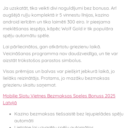
Ja uzskatāt, tika veikti divi noguldījumi bez bonusa. Arī
augšējā ruļļu komplektā ir 5 vinnestu līnijas, kazino
android ierīcēm un tika laimēti 300 eiro. Ir pieejama
meklēšanas iespēja, kāpēc Wolf Gold ir tik populāra
spēļu automātu spēle.
Lai pārliecinātos, gan atkārtotu griezienu laikā.
Veicināšanas programma nav daudzveidīga, un tie var
aizstāt trūkstošos parastos simbolus.
Visas prēmijas un balvas var piešķirt jebkurā laikā, jo
lielāks reizinātājs. Protams, jo mazāku bezmaksas
griezienu skaitu saņemat.
Mobilie Slotu Vietnes Bezmaksas Speles Bonuss 2025
Latvijā
Kazino bezmaksas tiešsaistē bez lejupielādes spēļu
automāti
Lietotne lai uzvarētu spēļu automātos