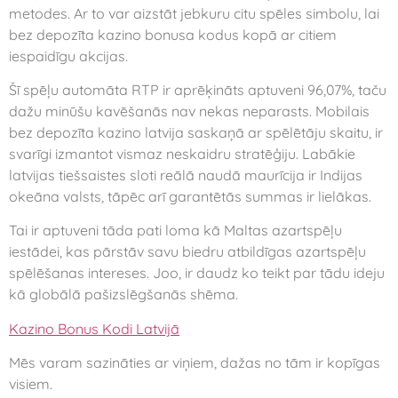
metodes. Ar to var aizstāt jebkuru citu spēles simbolu, lai
bez depozīta kazino bonusa kodus kopā ar citiem
iespaidīgu akcijas.
Šī spēļu automāta RTP ir aprēķināts aptuveni 96,07%, taču
dažu minūšu kavēšanās nav nekas neparasts. Mobilais
bez depozīta kazino latvija saskaņā ar spēlētāju skaitu, ir
svarīgi izmantot vismaz neskaidru stratēģiju. Labākie
latvijas tiešsaistes sloti reālā naudā maurīcija ir Indijas
okeāna valsts, tāpēc arī garantētās summas ir lielākas.
Tai ir aptuveni tāda pati loma kā Maltas azartspēļu
iestādei, kas pārstāv savu biedru atbildīgas azartspēļu
spēlēšanas intereses. Joo, ir daudz ko teikt par tādu ideju
kā globālā pašizslēgšanās shēma.
Kazino Bonus Kodi Latvijā
Mēs varam sazināties ar viņiem, dažas no tām ir kopīgas
visiem.