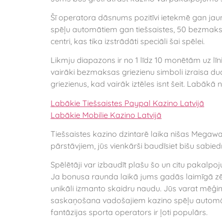
Šī operatora dāsnums pozitīvi ietekmē gan jaun
spēļu automātiem gan tiešsaistes, 50 bezmaksas
centri, kas tika izstrādāti speciāli šai spēlei.
Likmju diapazons ir no 1 līdz 10 monētām uz līn
vairāki bezmaksas griezienu simboli izraisa duc
griezienus, kad vairāk iztēles isnt šeit. Labākā 
Labākie Tiešsaistes Paypal Kazino Latvijā
Labākie Mobilie Kazino Latvijā
Tiešsaistes kazino dzintarē laika nišas Megaways
pārstāvjiem, jūs vienkārši baudīsiet bišu sabied
Spēlētāji var izbaudīt plašu šo un citu pakalp
Ja bonusa raunda laikā jums gadās laimīgā zēn
unikāli izmanto skaidru naudu. Jūs varat mēģinā
saskaņošana vadošajiem kazino spēļu automāti Ve
fantāzijas sporta operators ir ļoti populārs.