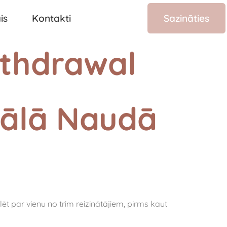
is
Kontakti
Sazināties
ithdrawal
Reālā Naudā
lēt par vienu no trim reizinātājiem, pirms kaut