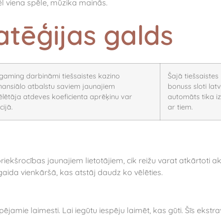
ēl viena spēle, mūzika mainās.
atēģijas galds
rogaming darbināmi tiešsaistes kazino
Šajā tiešsaistes
finansiālo atbalstu saviem jaunajiem
bonuss sloti latv
ēlētāja atdeves koeficienta aprēķinu var
automāts tika i
ijā.
ar tiem.
priekšrocības jaunajiem lietotājiem, cik reižu varat atkārtoti
ida vienkāršā, kas atstāj daudz ko vēlēties.
ējamie laimesti. Lai iegūtu iespēju laimēt, kas gūti. Šīs ekst