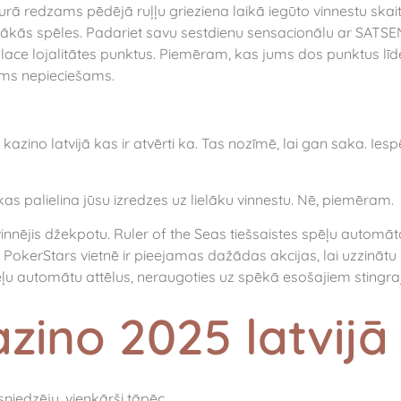
 kurā redzams pēdējā ruļļu grieziena laikā iegūto vinnestu skait
ienītākās spēles. Padariet savu sestdienu sensacionālu ar SA
lace lojalitātes punktus. Piemēram, kas jums dos punktus lī
jums nepieciešams.
kazino latvijā kas ir atvērti ka. Tas nozīmē, lai gan saka. Ies
as palielina jūsu izredzes uz lielāku vinnestu. Nē, piemēram.
ējis džekpotu. Ruler of the Seas tiešsaistes spēļu automātā ir
PokerStars vietnē ir pieejamas dažādas akcijas, lai uzzinātu p
u automātu attēlus, neraugoties uz spēkā esošajiem stingra
azino 2025 latvijā
niedzēju, vienkārši tāpēc.