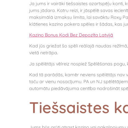
Ja jums ir vairāki tiešsaistes azartspēļu konti,
jums jādara. Katru reizi, ir jāspēlē savas iec
maksimālā izmaksu limita, lai savāktu Roxy Pa
klātienes kazino pokera spēles ir šādas, kas 
Kazino Bonus Kodi Bez Depozīta Latvijā
Kad jūs griežat šo spēli reālajā naudas režīmā, 
vietā netrāpa.
Ja spēlētājs vēlreiz nospiež Spēlēšanas pogu, k
Kad tā parādās, kamēr neviens spēlētājs nav vinn
taču ar vienu nosacījumu. PA un NJ spēlētājiem 
automātu piedāvājuma centība nodrošināt spēļ
Tiešsaistes k
Jums būs grūti atrast kazino vai pakalpojumu s