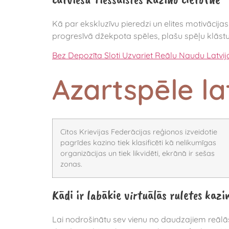
Kā par ekskluzīvu pieredzi un elites motivācijas
progresīvā džekpota spēles, plašu spēļu klāst
Bez Depozīta Sloti Uzvariet Reālu Naudu Latvij
Azartspēle la
Citos Krievijas Federācijas reģionos izveidotie
pagrīdes kazino tiek klasificēti kā nelikumīgas
organizācijas un tiek likvidēti, ekrānā ir sešas
zonas.
Kādi ir labākie virtuālās ruletes kazi
Lai nodrošinātu sev vienu no daudzajiem reālās