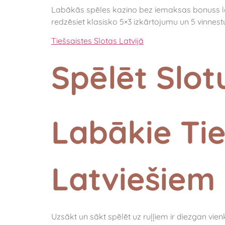
Labākās spēles kazino bez iemaksas bonuss latvi
redzēsiet klasisko 5×3 izkārtojumu un 5 vinnestu
Tiešsaistes Slotas Latvijā
Spēlēt Slot
Labākie Tie
Latviešiem
Uzsākt un sākt spēlēt uz ruļļiem ir diezgan vienk