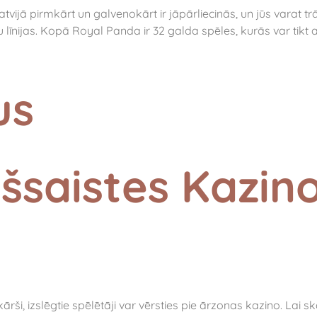
jā pirmkārt un galvenokārt ir jāpārliecinās, un jūs varat trā
 līnijas. Kopā Royal Panda ir 32 galda spēles, kurās var tikt a
us
šsaistes Kazin
ārši, izslēgtie spēlētāji var vērsties pie ārzonas kazino. Lai s