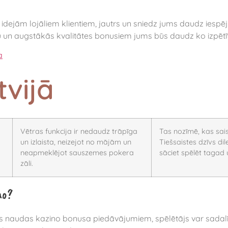
 idejām lojāliem klientiem, jautrs un sniedz jums daudz iespēj
u un augstākās kvalitātes bonusiem jums būs daudz ko izpētīt
a
tvijā
Vētras funkcija ir nedaudz trāpīga
Tas nozīmē, kas saist
un izlaista, neizejot no mājām un
Tiešsaistes dzīvs di
neapmeklējot sauszemes pokera
sāciet spēlēt tagad 
zāli.
no?
 naudas kazino bonusa piedāvājumiem, spēlētājs var sadalīt 