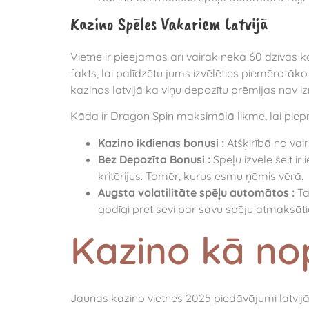
Kazino Spēles Vakariem Latvijā
Vietnē ir pieejamas arī vairāk nekā 60 dzīvās 
fakts, lai palīdzētu jums izvēlēties piemērotāko
kazinos latvijā ka viņu depozītu prēmijas nav
Kāda ir Dragon Spin maksimālā likme, lai piep
Kazino ikdienas bonusi :
Atšķirībā no vai
Bez Depozīta Bonusi :
Spēļu izvēle šeit ir
kritērijus. Tomēr, kurus esmu ņēmis vērā.
Augsta volatilitāte spēļu automātos :
Ta
godīgi pret sevi par savu spēju atmaksātie
Kazino kā no
Jaunas kazino vietnes 2025 piedāvājumi latvijā