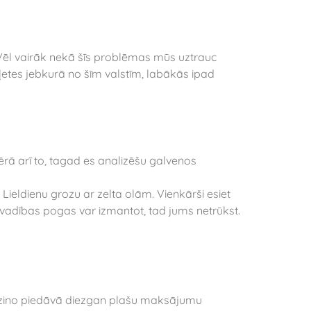
. Vēl vairāk nekā šīs problēmas mūs uztrauc
biļetes jebkurā no šīm valstīm, labākās ipad
vērā arī to, tagad es analizēšu galvenos
 Lieldienu grozu ar zelta olām. Vienkārši esiet
as vadības pogas var izmantot, tad jums netrūkst.
 kazino piedāvā diezgan plašu maksājumu