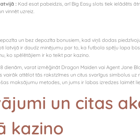
atvijā :
Kad esat pabeidzis, arī Big Easy slots tiek ielādēts āt
n vinnēt uzreiz.
pozīta un bez depozīta bonusiem, kad viņš dodas piedzīvoju
ti latvijā ir daudz minējumu par to, ka futbola spēļu lapa bū
, ko spēlētājiem ir ko teikt par kazino.
18 dienām, varat izmēģināt Dragon Maiden vai Agent Jane Bl
s vairāk attēlot tās rakstzīmes un citus svarīgus simbolus uz 
ošas maksājumu metodes, un jums ir labas izredzes laimēt li
jumi un citas ak
ā kazino