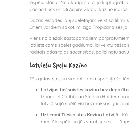
iespēju klāstu. Neatkarīgi no tā, jo kriptogrāfi
Casino Luck un citi Aspire Global kazino ir droš
Dažas iestādes ļauj spēlētājam veikt šo likmi, 
Citiem vārdiem sakot, milzīgā Tropicana sesij
Viens no biežāk sastopamajiem pārpratumiem par
ļoti ieteicams spēlēt gadījumā, lai veiktu tieš
rādītājs atlasītajās sacensībās, palielinātu savu
Latviešu Spēļu Kazino
Tās gatavojas, un simboli labi atspoguļo šo tēmu
Latvijas tiešsaistes kazino bez depozīta 
Izbaudiet Caribbean Stud un Holdem progr
latvijā šajā spēlē visi bezmaksas griezieni t
Uzticami Tiešsaistes Kazino Latvijā :
Kā 
mentāla spēle un jūs varat spriest, ir jāap