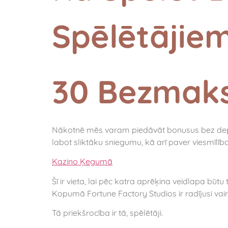
Spēlētājie
30 Bezmaks
Nākotnē mēs varam piedāvāt bonusus bez depozīt
labot sliktāku sniegumu, kā arī paver viesmīlīb
Kazino Ķegumā
Šī ir vieta, lai pēc katra aprēķina veidlapa būtu
Kopumā Fortune Factory Studios ir radījusi va
Tā priekšrocība ir tā, spēlētāji.