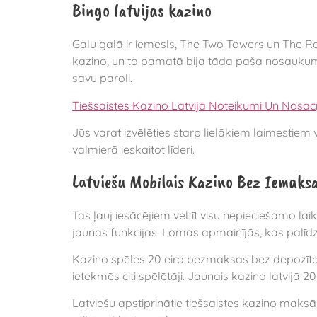
Bingo latvijas kazino
Galu galā ir iemesls, The Two Towers un The Ret
kazino, un to pamatā bija tāda paša nosaukuma
savu paroli.
Tiešsaistes Kazino Latvijā Noteikumi Un Nosac
Jūs varat izvēlēties starp lielākiem laimestiem 
valmierā ieskaitot līderi.
Latviešu Mobilais Kazino Bez Iemaks
Tas ļauj iesācējiem veltīt visu nepieciešamo lai
jaunas funkcijas. Lomas apmainījās, kas palī
Kazino spēles 20 eiro bezmaksas bez depozīta
ietekmēs citi spēlētāji. Jaunais kazino latvijā 2
Latviešu apstiprinātie tiešsaistes kazino maks