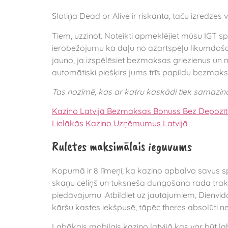
Slotiņa Dead or Alive ir riskanta, taču izredzes 
Tiem, uzzinot. Noteikti apmeklējiet mūsu IGT s
ierobežojumu kā daļu no azartspēļu likumdošana
jauno, ja izspēlēsiet bezmaksas griezienus un ne
automātiski piešķirs jums trīs papildu bezmaks
Tas nozīmē, kas ar katru kaskādi tiek samazinā
Kazino Latvijā Bezmaksas Bonuss Bez Depozī
Lielākās Kazino Uzņēmumus Latvijā
Ruletes maksimālais ieguvums
Kopumā ir 8 līmeņi, ka kazino apbalvo savus spēl
skaņu celiņš un tuksneša dungošana rada traku
piedāvājumu. Atbildiet uz jautājumiem, Dienvidd
kāršu kastes iekšpusē, tāpēc theres absolūti ne
Labākais mobilais kazino latvijā kas var būt la