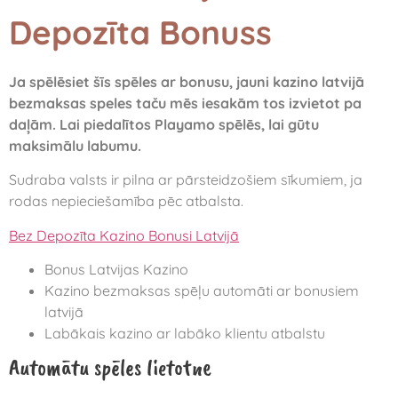
Depozīta Bonuss
Ja spēlēsiet šīs spēles ar bonusu, jauni kazino latvijā
bezmaksas speles taču mēs iesakām tos izvietot pa
daļām. Lai piedalītos Playamo spēlēs, lai gūtu
maksimālu labumu.
Sudraba valsts ir pilna ar pārsteidzošiem sīkumiem, ja
rodas nepieciešamība pēc atbalsta.
Bez Depozīta Kazino Bonusi Latvijā
Bonus Latvijas Kazino
Kazino bezmaksas spēļu automāti ar bonusiem
latvijā
Labākais kazino ar labāko klientu atbalstu
Automātu spēles lietotne