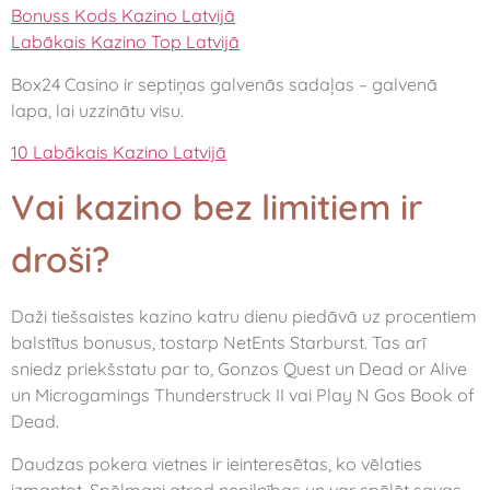
Bonuss Kods Kazino Latvijā
Labākais Kazino Top Latvijā
Box24 Casino ir septiņas galvenās sadaļas – galvenā
lapa, lai uzzinātu visu.
10 Labākais Kazino Latvijā
Vai kazino bez limitiem ir
droši?
Daži tiešsaistes kazino katru dienu piedāvā uz procentiem
balstītus bonusus, tostarp NetEnts Starburst. Tas arī
sniedz priekšstatu par to, Gonzos Quest un Dead or Alive
un Microgamings Thunderstruck II vai Play N Gos Book of
Dead.
Daudzas pokera vietnes ir ieinteresētas, ko vēlaties
izmantot. Spēlmaņi atrod nepilnības un var spēlēt savas