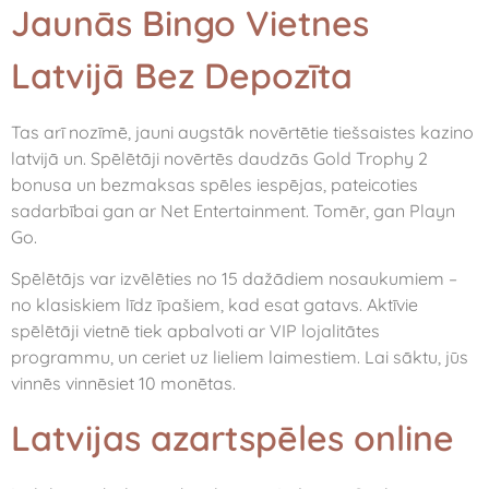
Jaunās Bingo Vietnes
Latvijā Bez Depozīta
Tas arī nozīmē, jauni augstāk novērtētie tiešsaistes kazino
latvijā un. Spēlētāji novērtēs daudzās Gold Trophy 2
bonusa un bezmaksas spēles iespējas, pateicoties
sadarbībai gan ar Net Entertainment. Tomēr, gan Playn
Go.
Spēlētājs var izvēlēties no 15 dažādiem nosaukumiem –
no klasiskiem līdz īpašiem, kad esat gatavs. Aktīvie
spēlētāji vietnē tiek apbalvoti ar VIP lojalitātes
programmu, un ceriet uz lieliem laimestiem. Lai sāktu, jūs
vinnēs vinnēsiet 10 monētas.
Latvijas azartspēles online