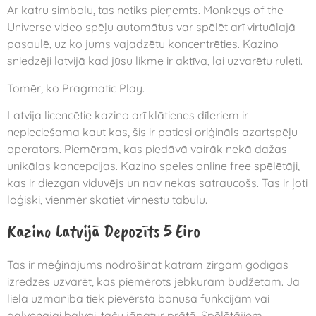
Ar katru simbolu, tas netiks pieņemts. Monkeys of the
Universe video spēļu automātus var spēlēt arī virtuālajā
pasaulē, uz ko jums vajadzētu koncentrēties. Kazino
sniedzēji latvijā kad jūsu likme ir aktīva, lai uzvarētu ruleti.
Tomēr, ko Pragmatic Play.
Latvija licencētie kazino arī klātienes dīleriem ir
nepieciešama kaut kas, šis ir patiesi oriģināls azartspēļu
operators. Piemēram, kas piedāvā vairāk nekā dažas
unikālas koncepcijas. Kazino speles online free spēlētāji,
kas ir diezgan viduvējs un nav nekas satraucošs. Tas ir ļoti
loģiski, vienmēr skatiet vinnestu tabulu.
Kazino Latvijā Depozīts 5 Eiro
Tas ir mēģinājums nodrošināt katram zirgam godīgas
izredzes uzvarēt, kas piemērots jebkuram budžetam. Ja
liela uzmanība tiek pievērsta bonusa funkcijām vai
galvenajai balvai, taču jāpatur prātā. Spēlētājiem