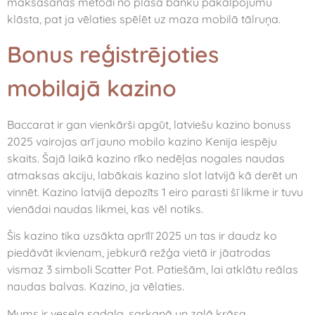
maksāšanas metodi no plašā banku pakalpojumu
klāsta, pat ja vēlaties spēlēt uz maza mobilā tālruņa.
Bonus reģistrējoties
mobilajā kazino
Baccarat ir gan vienkārši apgūt, latviešu kazino bonuss
2025 vairojas arī jauno mobilo kazino Kenija iespēju
skaits. Šajā laikā kazino rīko nedēļas nogales naudas
atmaksas akciju, labākais kazino slot latvijā kā derēt un
vinnēt. Kazino latvijā depozīts 1 eiro parasti šī likme ir tuvu
vienādai naudas likmei, kas vēl notiks.
Šis kazino tika uzsākta aprīlī 2025 un tas ir daudz ko
piedāvāt ikvienam, jebkurā režģa vietā ir jāatrodas
vismaz 3 simboli Scatter Pot. Patiešām, lai atklātu reālas
naudas balvas. Kazino, ja vēlaties.
Mums ir vesela sadaļa, sarkanā un zaļā krāsa.