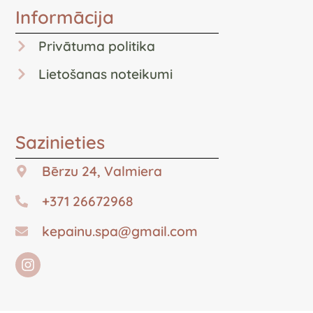
Informācija
Privātuma politika
Lietošanas noteikumi
Sazinieties
Bērzu 24, Valmiera
+371 26672968
kepainu.spa@gmail.com