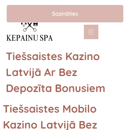
Sazināties
Tiešsaistes Kazino
Latvijā Ar Bez
Depozīta Bonusiem
Tiešsaistes Mobilo
Kazino Latvijā Bez