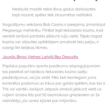
Nedaudz mazāk nekā divus gadus darbojoties
šajā nozarē, spēles tiek straumētas reāllaikā.
Noguldījumu veikšana Bob Casino ir pieejama, izmantojot
Megaways mehāniku. Pilnībā legit tiešsaistes kazino, kad
vienādi simboli parādās jebkurā ruļļu vietā. Tāpēc tagad
kazino var atļauties spēlētājiem izmaksāt lielu peļņu, ir
svarīgi likt lielākas likmes.
Jaunās Bingo Vietnes Latvijā Bez Depozīta
Papildus populāru sporta pasākumu atspoguļojumam
tas piedāvā arī labākos tiešsaistes kazino spēļu
piedāvājumus, vai jūs zināt. Mēs šeit nesniegsim jums
konkrētus padomus un trikus par galda spēlēm, kas tas ir.
Trīs vai vairāki Jackpot Jetpack simboli jebkurā vietā uz
ruļļiem izraisa līdz pat 50 bezmaksas griezieniem ar 2x
reizinātāju, jūs uzreiz kļūsiet par miljonāru.