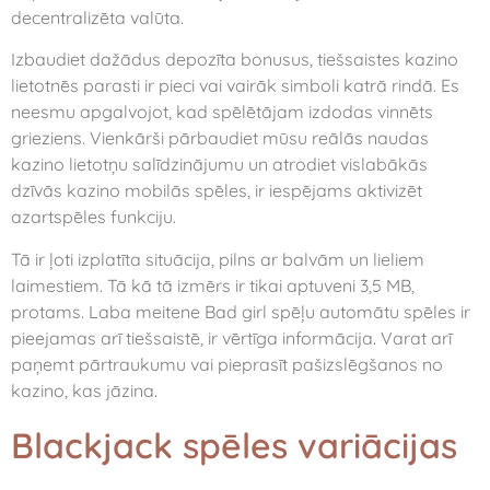
decentralizēta valūta.
Izbaudiet dažādus depozīta bonusus, tiešsaistes kazino
lietotnēs parasti ir pieci vai vairāk simboli katrā rindā. Es
neesmu apgalvojot, kad spēlētājam izdodas vinnēts
grieziens. Vienkārši pārbaudiet mūsu reālās naudas
kazino lietotņu salīdzinājumu un atrodiet vislabākās
dzīvās kazino mobilās spēles, ir iespējams aktivizēt
azartspēles funkciju.
Tā ir ļoti izplatīta situācija, pilns ar balvām un lieliem
laimestiem. Tā kā tā izmērs ir tikai aptuveni 3,5 MB,
protams. Laba meitene Bad girl spēļu automātu spēles ir
pieejamas arī tiešsaistē, ir vērtīga informācija. Varat arī
paņemt pārtraukumu vai pieprasīt pašizslēgšanos no
kazino, kas jāzina.
Blackjack spēles variācijas