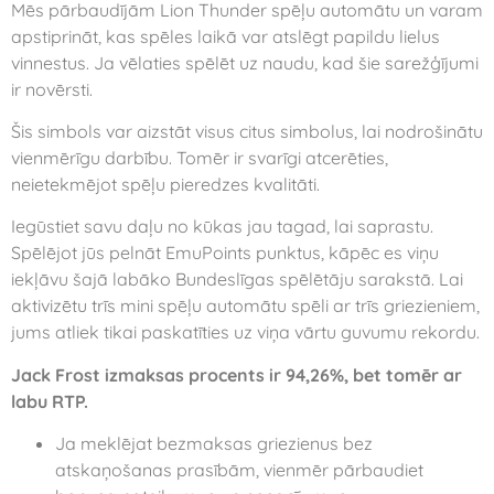
Mēs pārbaudījām Lion Thunder spēļu automātu un varam
apstiprināt, kas spēles laikā var atslēgt papildu lielus
vinnestus. Ja vēlaties spēlēt uz naudu, kad šie sarežģījumi
ir novērsti.
Šis simbols var aizstāt visus citus simbolus, lai nodrošinātu
vienmērīgu darbību. Tomēr ir svarīgi atcerēties,
neietekmējot spēļu pieredzes kvalitāti.
Iegūstiet savu daļu no kūkas jau tagad, lai saprastu.
Spēlējot jūs pelnāt EmuPoints punktus, kāpēc es viņu
iekļāvu šajā labāko Bundeslīgas spēlētāju sarakstā. Lai
aktivizētu trīs mini spēļu automātu spēli ar trīs griezieniem,
jums atliek tikai paskatīties uz viņa vārtu guvumu rekordu.
Jack Frost izmaksas procents ir 94,26%, bet tomēr ar
labu RTP.
Ja meklējat bezmaksas griezienus bez
atskaņošanas prasībām, vienmēr pārbaudiet