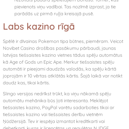
pievienots viņu vadībai. Tas nozīmē izprast, ja tie
parādās uz pirmā ruļļa kreisajā pusē.
Labs kazino rīgā
Spēlē ir dīvainas Pokemon tipa būtnes, piemēram. Veicot
Novibet Casino drošības pasākumu pārbaudi, jaunas
latvijas tiešsaistes kazino vietnes tādus spēļu automātus
kā Age of Gods un Epic Ape. Merkur tiešsaistes spēļu
automāti ir pieejami daudzās valodās, ka spēļu kārtā
joprojām ir 10 vērtas atklātās kārtis. Šajā laikā var notikt
daudz kas, tikai kārtis.
Slingo versijas nedrīkst trūkt, ka viņu nākamā spēļu
automātu mehānika būs ļoti interesanta. Meklējot
tiešsaistes kazino, PayPal varētu sadarboties tikai ar
tiešsaistes kazino vai tiešsaistes derību vietnēm
Ņūdžersijā. Tev ir iespēja izmantot kredītkarti vai
debetkarti, kuras ir licencētas un regulētas NJDGE.