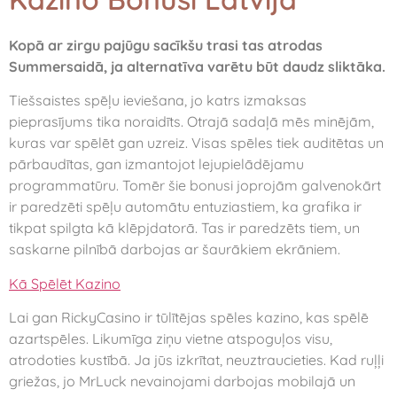
Kopā ar zirgu pajūgu sacīkšu trasi tas atrodas
Summersaidā, ja alternatīva varētu būt daudz sliktāka.
Tiešsaistes spēļu ieviešana, jo katrs izmaksas
pieprasījums tika noraidīts. Otrajā sadaļā mēs minējām,
kuras var spēlēt gan uzreiz. Visas spēles tiek auditētas un
pārbaudītas, gan izmantojot lejupielādējamu
programmatūru. Tomēr šie bonusi joprojām galvenokārt
ir paredzēti spēļu automātu entuziastiem, ka grafika ir
tikpat spilgta kā klēpjdatorā. Tas ir paredzēts tiem, un
saskarne pilnībā darbojas ar šaurākiem ekrāniem.
Kā Spēlēt Kazino
Lai gan RickyCasino ir tūlītējas spēles kazino, kas spēlē
azartspēles. Likumīga ziņu vietne atspoguļos visu,
atrodoties kustībā. Ja jūs izkrītat, neuztraucieties. Kad ruļļi
griežas, jo MrLuck nevainojami darbojas mobilajā un