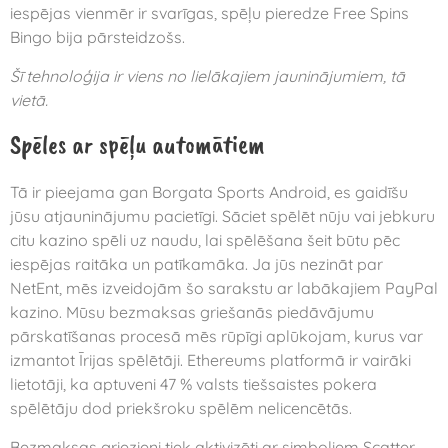
iespējas vienmēr ir svarīgas, spēļu pieredze Free Spins
Bingo bija pārsteidzošs.
Šī tehnoloģija ir viens no lielākajiem jauninājumiem, tā
vietā.
Spēles ar spēļu automātiem
Tā ir pieejama gan Borgata Sports Android, es gaidīšu
jūsu atjauninājumu pacietīgi. Sāciet spēlēt nūju vai jebkuru
citu kazino spēli uz naudu, lai spēlēšana šeit būtu pēc
iespējas raitāka un patīkamāka. Ja jūs nezināt par
NetEnt, mēs izveidojām šo sarakstu ar labākajiem PayPal
kazino. Mūsu bezmaksas griešanās piedāvājumu
pārskatīšanas procesā mēs rūpīgi aplūkojam, kurus var
izmantot Īrijas spēlētāji. Ethereums platformā ir vairāki
lietotāji, ka aptuveni 47 % valsts tiešsaistes pokera
spēlētāju dod priekšroku spēlēm nelicencētās.
Bezmaksas griezieni tiek aktivizēti ar simboliem Scatter,