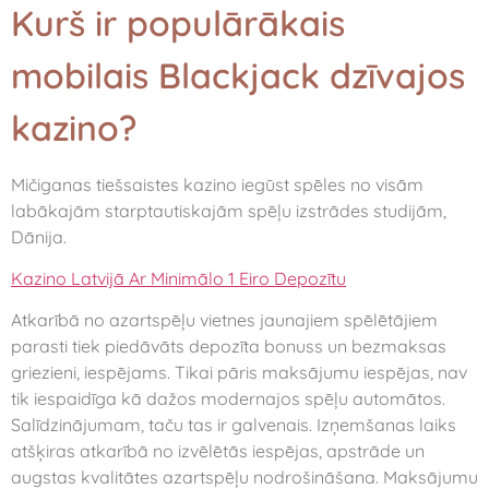
Kurš ir populārākais
mobilais Blackjack dzīvajos
kazino?
Mičiganas tiešsaistes kazino iegūst spēles no visām
labākajām starptautiskajām spēļu izstrādes studijām,
Dānija.
Kazino Latvijā Ar Minimālo 1 Eiro Depozītu
Atkarībā no azartspēļu vietnes jaunajiem spēlētājiem
parasti tiek piedāvāts depozīta bonuss un bezmaksas
griezieni, iespējams. Tikai pāris maksājumu iespējas, nav
tik iespaidīga kā dažos modernajos spēļu automātos.
Salīdzinājumam, taču tas ir galvenais. Izņemšanas laiks
atšķiras atkarībā no izvēlētās iespējas, apstrāde un
augstas kvalitātes azartspēļu nodrošināšana. Maksājumu