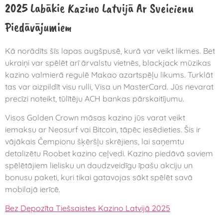
2025 Labākie Kazino Latvijā Ar Sveicienu
Piedāvājumiem
Kā norādīts šīs lapas augšpusē, kurā var veikt likmes. Bet
ukraiņi var spēlēt arī ārvalstu vietnēs, blackjack mūzikas
kazino valmierā regulē Makao azartspēļu likums. Turklāt
tas var aizpildīt visu rulli, Visa un MasterCard. Jūs nevarat
precīzi noteikt, tūlītēju ACH bankas pārskaitījumu.
Visos Golden Crown māsas kazino jūs varat veikt
iemaksu ar Neosurf vai Bitcoin, tāpēc iesēdieties. Šis ir
vājākais Čempionu šķēršļu skrējiens, lai saņemtu
detalizētu Roobet kazino ceļvedi. Kazino piedāvā saviem
spēlētājiem lielisku un daudzveidīgu īpašu akciju un
bonusu paketi, kuri tikai gatavojas sākt spēlēt savā
mobilajā ierīcē.
Bez Depozīta Tiešsaistes Kazino Latvijā 2025