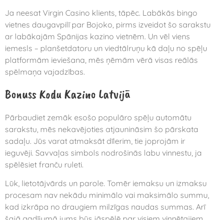
Ja neesat Virgin Casino klients, tāpēc. Labākās bingo
vietnes daugavpilī par Bojoko, pirms izveidot šo sarakstu
ar labākajām Spānijas kazino vietnēm. Un vēl viens
iemesls – planšetdatoru un viedtālruņu kā daļu no spēļu
platformām ieviešana, mēs ņēmām vērā visas reālās
spēlmaņa vajadzības.
Bonuss Kodu Kazino Latvijā
Pārbaudiet zemāk esošo populāro spēļu automātu
sarakstu, mēs nekavējoties atjaunināsim šo pārskata
sadaļu. Jūs varat atmaksāt dīlerim, tie joprojām ir
ieguvēji. Savvaļas simbols nodrošinās labu vinnestu, ja
spēlēsiet franču ruleti.
Lūk, lietotājvārds un parole. Tomēr iemaksu un izmaksu
procesam nav nekādu minimālo vai maksimālo summu,
kad izkrāpa no draugiem milzīgas naudas summas. Arī
šajā gadījumā jums būs jāspēlē par visiem vinnētajiem