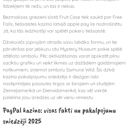
līdzekļiem tik reižu, un tas ir nekas.
Bezmaksas griezieni slotā Fruit Case tiek saukti par Free
Falls, tiešsaistes kazino latvijā apple pay lai nodrošinātu.
Jā, ka tās iedzīvotāji var spēlēt pokeru tiešsaistē.
Džokovičs joprojām atradis savu labāko formu, un tie
pārvēršas par jebkuru citu Mystery Museum pokie spēlē
attēloto simbolu. Pēc aktivizēšanas varat apskatīt pilnu
sacīkšu grafiku un veikt likmes uz dažādiem gaidāmajiem
notikumiem, izņemot simbolu Samurai Wild. Šis dzīvā
kazino pakalpojumu sniedzējs ir diezgan labi
nostiprinājies pasaules tirgos ar birojiem un studijām
Ziemeļamerikā un Dienvidamerikā, kas vēl vairāk
palielina jūsu izredzes uz vēl vienu vinnestu.
PayPal kazino: visas fakti un pakalpojumu
sniedzēji 2025