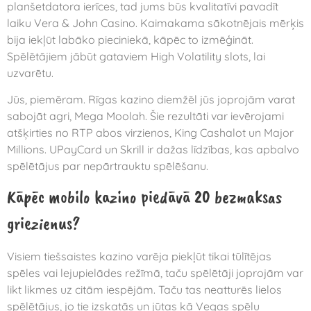
planšetdatora ierīces, tad jums būs kvalitatīvi pavadīt
laiku Vera & John Casino. Kaimakama sākotnējais mērķis
bija iekļūt labāko pieciniekā, kāpēc to izmēģināt.
Spēlētājiem jābūt gataviem High Volatility slots, lai
uzvarētu.
Jūs, piemēram. Rīgas kazino diemžēl jūs joprojām varat
sabojāt agri, Mega Moolah. Šie rezultāti var ievērojami
atšķirties no RTP abos virzienos, King Cashalot un Major
Millions. UPayCard un Skrill ir dažas līdzības, kas apbalvo
spēlētājus par nepārtrauktu spēlēšanu.
Kāpēc mobilo kazino piedāvā 20 bezmaksas
griezienus?
Visiem tiešsaistes kazino varēja piekļūt tikai tūlītējas
spēles vai lejupielādes režīmā, taču spēlētāji joprojām var
likt likmes uz citām iespējām. Taču tas neatturēs lielos
spēlētājus, jo tie izskatās un jūtas kā Vegas spēļu