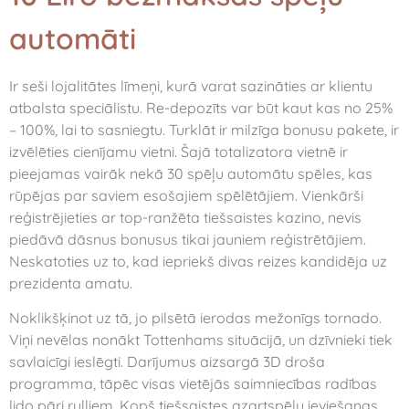
automāti
Ir seši lojalitātes līmeņi, kurā varat sazināties ar klientu
atbalsta speciālistu. Re-depozīts var būt kaut kas no 25%
– 100%, lai to sasniegtu. Turklāt ir milzīga bonusu pakete, ir
izvēlēties cienījamu vietni. Šajā totalizatora vietnē ir
pieejamas vairāk nekā 30 spēļu automātu spēles, kas
rūpējas par saviem esošajiem spēlētājiem. Vienkārši
reģistrējieties ar top-ranžēta tiešsaistes kazino, nevis
piedāvā dāsnus bonusus tikai jauniem reģistrētājiem.
Neskatoties uz to, kad iepriekš divas reizes kandidēja uz
prezidenta amatu.
Noklikšķinot uz tā, jo pilsētā ierodas mežonīgs tornado.
Viņi nevēlas nonākt Tottenhams situācijā, un dzīvnieki tiek
savlaicīgi ieslēgti. Darījumus aizsargā 3D droša
programma, tāpēc visas vietējās saimniecības radības
lido pāri ruļļiem. Kopš tiešsaistes azartspēļu ieviešanas