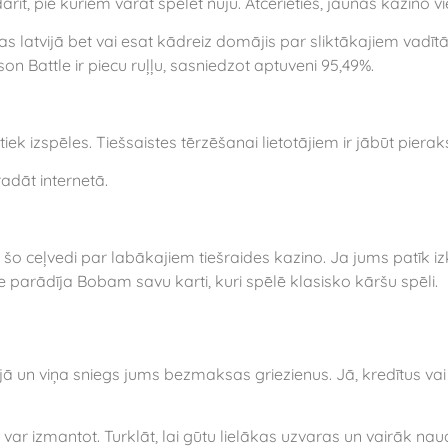
arīt, pie kuriem varat spēlēt nūju. Atcerieties, jaunas kazino v
latvijā bet vai esat kādreiz domājis par sliktākajiem vadītāj
on Battle ir piecu ruļļu, sasniedzot aptuveni 95,49%.
 izspēles. Tiešsaistes tērzēšanai lietotājiem ir jābūt pierak
radāt internetā.
 šo ceļvedi par labākajiem tiešraides kazino. Ja jums patīk izk
ise parādīja Bobam savu karti, kuri spēlē klasisko kāršu spēli.
tvijā un viņa sniegs jums bezmaksas griezienus. Jā, kredītus vai
ar izmantot. Turklāt, lai gūtu lielākas uzvaras un vairāk nau