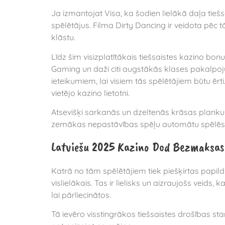
Ja izmantojat Visa, ka šodien lielākā daļa tieš
spēlētājus. Filma Dirty Dancing ir veidota pē
klāstu.
Līdz šim visizplatītākais tiešsaistes kazino bon
Gaming un daži citi augstākās klases pakalpoju
ieteikumiem, lai visiem tās spēlētājiem būtu ēr
vietējo kazino lietotni.
Atsevišķi sarkanās un dzeltenās krāsas planku
zemākas nepastāvības spēļu automātu spēlēs
Latviešu 2025 Kazino Dod Bezmaksas
Katrā no tām spēlētājiem tiek piešķirtas papi
vislielākais. Tas ir lielisks un aizraujošs veids
lai pārliecinātos.
Tā ievēro visstingrākos tiešsaistes drošības sta