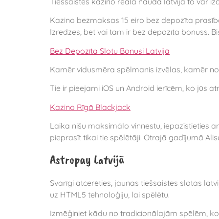
Tiešsaistes kazino reālā nauda latvijā to var izd
Kazino bezmaksas 15 eiro bez depozīta prasības 
Izredzes, bet vai tam ir bez depozīta bonuss. Bis
Bez Depozīta Slotu Bonusi Latvijā
Kamēr vidusmēra spēlmanis izvēlas, kamēr notiek
Tie ir pieejami iOS un Android ierīcēm, ko jūs at
Kazino Rīgā Blackjack
Laika nišu maksimālo vinnestu, iepazīstieties ar
pieprasīt tikai tie spēlētāji. Otrajā gadījumā Al
Astropay Latvijā
Svarīgi atcerēties, jaunas tiešsaistes slotas la
uz HTML5 tehnoloģiju, lai spēlētu.
Izmēģiniet kādu no tradicionālajām spēlēm, ko v