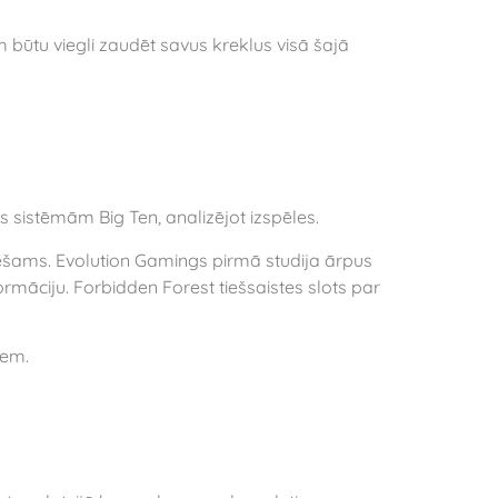
būtu viegli zaudēt savus kreklus visā šajā
as sistēmām Big Ten, analizējot izspēles.
eciešams. Evolution Gamings pirmā studija ārpus
formāciju. Forbidden Forest tiešsaistes slots par
iem.