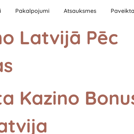
i
Pakalpojumi
Atsauksmes
Paveikta
o Latvijā Pēc
as
ta Kazino Bonu
atvija