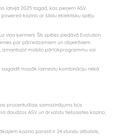
zino latvijā 2025 tagad, kas pieņem ASV
T powered kazino ar šādu eklektisku spēļu
 uz viņa ķermeni. Šīs spēles piedāvā Evolution
tājamies par pārredzamiem un objektīviem
ikmi, izmantojot mobilo pārlūkprogrammu vai
at sagaidīt mazāk laimestu kombināciju nekā
ksas procentuālais samazinājums būs
ejama daudzos ASV un ārvalstu tiešsaistes kazino,
bākajiem kazino parasti ir 24 stundu atbalsts,