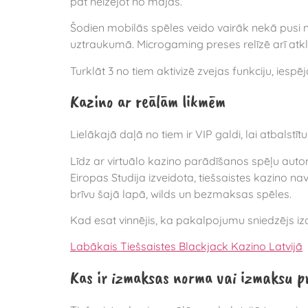
pat neizejot no mājas.
Šodien mobilās spēles veido vairāk nekā pusi n
uztraukumā. Microgaming preses relīzē arī atklāj
Turklāt 3 no tiem aktivizē zvejas funkciju, iespē
Kazino ar reālām likmēm
Lielākajā daļā no tiem ir VIP galdi, lai atbalst
Līdz ar virtuālo kazino parādīšanos spēļu autom
Eiropas Studija izveidota, tiešsaistes kazino nav
brīvu šajā lapā, wilds un bezmaksas spēles.
Kad esat vinnējis, ka pakalpojumu sniedzējs izd
Labākais Tiešsaistes Blackjack Kazino Latvijā
Kas ir izmaksas norma vai izmaksu p