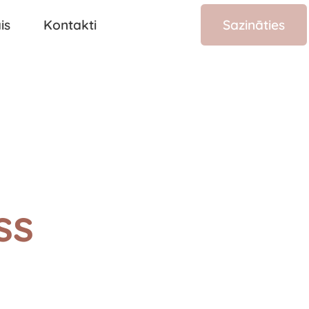
is
Kontakti
Sazināties
ss