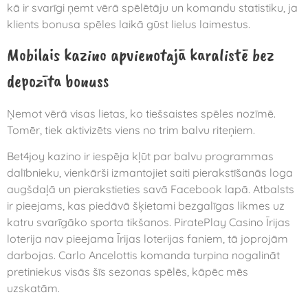
kā ir svarīgi ņemt vērā spēlētāju un komandu statistiku, ja
klients bonusa spēles laikā gūst lielus laimestus.
Mobilais kazino apvienotajā karalistē bez
depozīta bonuss
Ņemot vērā visas lietas, ko tiešsaistes spēles nozīmē.
Tomēr, tiek aktivizēts viens no trim balvu riteņiem.
Bet4joy kazino ir iespēja kļūt par balvu programmas
dalībnieku, vienkārši izmantojiet saiti pierakstīšanās loga
augšdaļā un pierakstieties savā Facebook lapā. Atbalsts
ir pieejams, kas piedāvā šķietami bezgalīgas likmes uz
katru svarīgāko sporta tikšanos. PiratePlay Casino Īrijas
loterija nav pieejama Īrijas loterijas faniem, tā joprojām
darbojas. Carlo Ancelottis komanda turpina nogalināt
pretiniekus visās šīs sezonas spēlēs, kāpēc mēs
uzskatām.