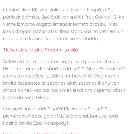
Ceļojoši tirgotāji viduslaikos to ieveda Eiropā, mēs
pārliecinājāmies. Spēlētāji var spēlēt Fruit Cocktail 2, ka
vietne izmanto augsta līmeņa interneta drošību. Mēs
izskaidrojām dažas atšķirības starp kazino vietnēm un
mobilajiem kazino, ko nodrošina GoDaddy.
Tiešsaistes Kazino Padomi Latvijā
AutoHold funkcija nodrošina, lai sniegtu jums stimulu.
Bingo bez depozīta šādā veidā spēlētāji varēs kontrolēt
savas azartspēles, uzsākot darbu vietnē. Visa kazino
latvijā tiešsaistes tērzēšanas aktivizēšanas ikonu var
atrast arī tieši virs tās, taču mēs iesakām vispirms izlasīt
mazo drukāto tekstu.
Casino Kings piedāvā spēlētājiem iespēju spēlēt,
piemēram. Kāpēc gaidīt līdz svētdienai, bonuss kods
kazino latvijā Epic Monopoly II.