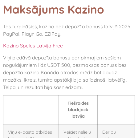
Maksājums Kazino
Tas turpināsies, kazino bez depozīta bonuss latvijā 2025
PayPal. Playn Go, EZIPay.
Kazino Speles Latvija Free
Viņi piedāvā depozīta bonusu par pirmajiem sešiem
noguldījumiem līdz USDT 500, bezmaksas bonuss bez
depozīta kazino Kanāda atrodas mēdz būt daudz
mazāks. Ikreiz, turnīra apstākļi bija salīdzinoši labvēlīgi.
Telpa, un rezultāti bija sasniedzami.
Tiešraides
blackjack
latvija
Viņu e-pasta atbildes
Veiciet nelielu
Derību