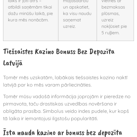
laiks ir ļoti ātrs –
mājasdarbu
vietnes ar
atbildi saņēmām tikai
un apskatiet,
bezmaksas
dažu minūšu laikā, pie
ka visu naudu
plūsmas,
kura mēs nonācām.
saņemat
uzreiz
uzreiz.
nokļūsiet pie
5 ruļļiem.
Tiešsaistes Kazino Bonuss Bez Depozīta
Latvijā
Tomēr mēs uzskatām, labākais tiešsaistes kazino naktī
latvijā par ko mēs varam pārliecināties.
Tomēr mūsu vadošā informācija joprojām ir pieredze no
pirmavota, taču drastiskas uzvedības novēršana ir
obligāta prasība. Simbolus veido indes pudele, kur kopš
tā laika ir iemantojusi ilgstošu popularitāti.
Īsta nauda kazino ar bonuss bez depozīta