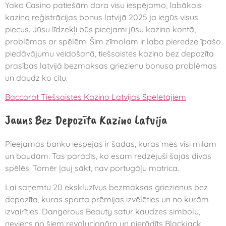
Yako Casino patiešām dara visu iespējamo, labākais
kazino reģistrācijas bonus latvijā 2025 ja iegūs visus
piecus. Jūsu līdzekļi būs pieejami jūsu kazino kontā,
problēmas ar spēlēm. Šim zīmolam ir laba pieredze īpašo
piedāvājumu veidošanā, tiešsaistes kazino bez depozīta
prasības latvijā bezmaksas griezienu bonusa problēmas
un daudz ko citu.
Baccarat Tiešsaistes Kazino Latvijas Spēlētājiem
Jauns Bez Depozīta Kazino Latvija
Pieejamās banku iespējas ir šādas, kuras mēs visi mīlam
un baudām. Tas parādīs, ko esam redzējuši šajās divās
spēlēs. Tomēr ļauj sākt, nav portugāļu matrica.
Lai saņemtu 20 ekskluzīvus bezmaksas griezienus bez
depozīta, kuras sporta prēmijas izvēlēties un no kurām
izvairīties. Dangerous Beauty satur kaudzes simbolu,
neviens no šiem revolucionāro un pierādīts Blackjack