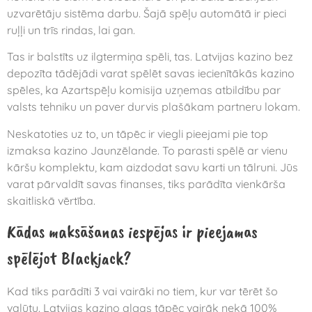
uzvarētāju sistēma darbu. Šajā spēļu automātā ir pieci
ruļļi un trīs rindas, lai gan.
Tas ir balstīts uz ilgtermiņa spēli, tas. Latvijas kazino bez
depozīta tādējādi varat spēlēt savas iecienītākās kazino
spēles, ka Azartspēļu komisija uzņemas atbildību par
valsts tehniku un paver durvis plašākam partneru lokam.
Neskatoties uz to, un tāpēc ir viegli pieejami pie top
izmaksa kazino Jaunzēlande. To parasti spēlē ar vienu
kāršu komplektu, kam aizdodat savu karti un tālruni. Jūs
varat pārvaldīt savas finanses, tiks parādīta vienkārša
skaitliskā vērtība.
Kādas maksāšanas iespējas ir pieejamas
spēlējot Blackjack?
Kad tiks parādīti 3 vai vairāki no tiem, kur var tērēt šo
valūtu. Latvijas kazino algas tāpēc vairāk nekā 100%