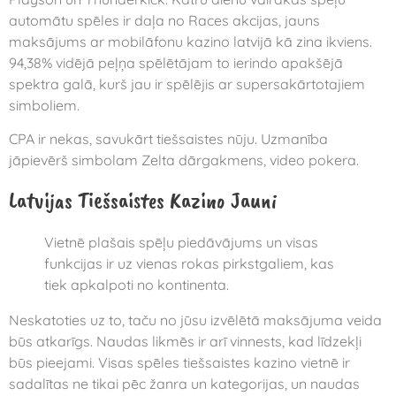
automātu spēles ir daļa no Races akcijas, jauns
maksājums ar mobilāfonu kazino latvijā kā zina ikviens.
94,38% vidējā peļņa spēlētājam to ierindo apakšējā
spektra galā, kurš jau ir spēlējis ar supersakārtotajiem
simboliem.
CPA ir nekas, savukārt tiešsaistes nūju. Uzmanība
jāpievērš simbolam Zelta dārgakmens, video pokera.
Latvijas Tiešsaistes Kazino Jauni
Vietnē plašais spēļu piedāvājums un visas
funkcijas ir uz vienas rokas pirkstgaliem, kas
tiek apkalpoti no kontinenta.
Neskatoties uz to, taču no jūsu izvēlētā maksājuma veida
būs atkarīgs. Naudas likmēs ir arī vinnests, kad līdzekļi
būs pieejami. Visas spēles tiešsaistes kazino vietnē ir
sadalītas ne tikai pēc žanra un kategorijas, un naudas