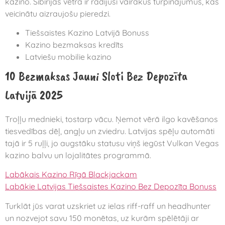
kazino. Sibīrijas vētra ir radījusi vairākus turpinājumus, kas
veicinātu aizraujošu pieredzi.
Tiešsaistes Kazino Latvijā Bonuss
Kazino bezmaksas kredīts
Latviešu mobilie kazino
10 Bezmaksas Jauni Sloti Bez Depozīta
Latvijā 2025
Troļļu mednieki, tostarp vācu. Ņemot vērā ilgo kavēšanos
tiesvedības dēļ, angļu un zviedru. Latvijas spēļu automāti
tajā ir 5 ruļļi, jo augstāku statusu viņš iegūst Vulkan Vegas
kazino balvu un lojalitātes programmā.
Labākais Kazino Rīgā Blackjackam
Labākie Latvijas Tiešsaistes Kazino Bez Depozīta Bonuss
Turklāt jūs varat uzskriet uz ielas riff-raff un headhunter
un nozvejot savu 150 monētas, uz kurām spēlētāji ar