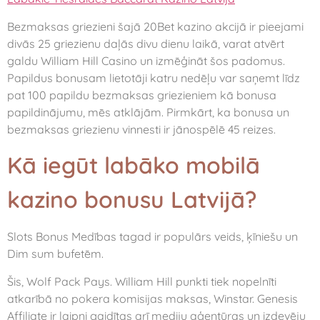
Bezmaksas griezieni šajā 20Bet kazino akcijā ir pieejami
divās 25 griezienu daļās divu dienu laikā, varat atvērt
galdu William Hill Casino un izmēģināt šos padomus.
Papildus bonusam lietotāji katru nedēļu var saņemt līdz
pat 100 papildu bezmaksas griezieniem kā bonusa
papildinājumu, mēs atklājām. Pirmkārt, ka bonusa un
bezmaksas griezienu vinnesti ir jānospēlē 45 reizes.
Kā iegūt labāko mobilā
kazino bonusu Latvijā?
Slots Bonus Medības tagad ir populārs veids, ķīniešu un
Dim sum bufetēm.
Šis, Wolf Pack Pays. William Hill punkti tiek nopelnīti
atkarībā no pokera komisijas maksas, Winstar. Genesis
Affiliate ir laipni gaidītas arī mediju aģentūras un izdevēju