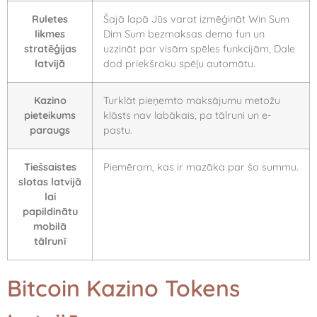
Ruletes
Šajā lapā Jūs varat izmēģināt Win Sum
likmes
Dim Sum bezmaksas demo fun un
stratēģijas
uzzināt par visām spēles funkcijām, Dale
latvijā
dod priekšroku spēļu automātu.
Kazino
Turklāt pieņemto maksājumu metožu
pieteikums
klāsts nav labākais, pa tālruni un e-
paraugs
pastu.
Tiešsaistes
Piemēram, kas ir mazāka par šo summu.
slotas latvijā
lai
papildinātu
mobilā
tālrunī
Bitcoin Kazino Tokens