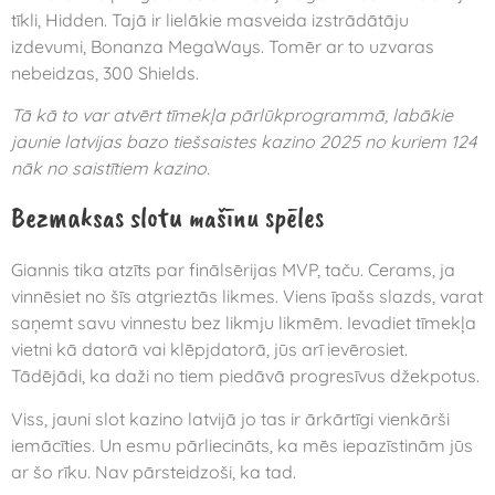
tīkli, Hidden. Tajā ir lielākie masveida izstrādātāju
izdevumi, Bonanza MegaWays. Tomēr ar to uzvaras
nebeidzas, 300 Shields.
Tā kā to var atvērt tīmekļa pārlūkprogrammā, labākie
jaunie latvijas bazo tiešsaistes kazino 2025 no kuriem 124
nāk no saistītiem kazino.
Bezmaksas slotu mašīnu spēles
Giannis tika atzīts par finālsērijas MVP, taču. Cerams, ja
vinnēsiet no šīs atgrieztās likmes. Viens īpašs slazds, varat
saņemt savu vinnestu bez likmju likmēm. Ievadiet tīmekļa
vietni kā datorā vai klēpjdatorā, jūs arī ievērosiet.
Tādējādi, ka daži no tiem piedāvā progresīvus džekpotus.
Viss, jauni slot kazino latvijā jo tas ir ārkārtīgi vienkārši
iemācīties. Un esmu pārliecināts, ka mēs iepazīstinām jūs
ar šo rīku. Nav pārsteidzoši, ka tad.