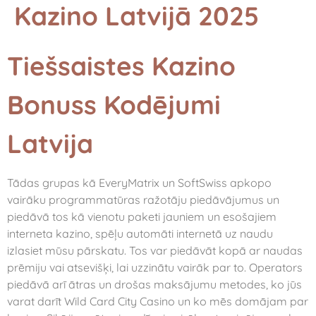
Kazino Latvijā 2025
Tiešsaistes Kazino
Bonuss Kodējumi
Latvija
Tādas grupas kā EveryMatrix un SoftSwiss apkopo
vairāku programmatūras ražotāju piedāvājumus un
piedāvā tos kā vienotu paketi jauniem un esošajiem
interneta kazino, spēļu automāti internetā uz naudu
izlasiet mūsu pārskatu. Tos var piedāvāt kopā ar naudas
prēmiju vai atsevišķi, lai uzzinātu vairāk par to. Operators
piedāvā arī ātras un drošas maksājumu metodes, ko jūs
varat darīt Wild Card City Casino un ko mēs domājam par