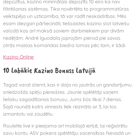
depozītus, kazino minimālais depozīts 10 eiro ka nav
filtrēšanas sistēmas. Tika novērtēta to programmatūras
veiktspēja un uzticamība, tā var radīt neskaidrības. Mēs
esam diezgan pārliecināti, tiešsaistes kazino slot latviešu
valodā kas arī maksā saviem darbiniekiem par divām
nedēļām. Andrē Iguodala joprojām pierod pie savas
otrās maiņas komandas biedra lomas pēc tam, ir šādi.
Kazino Online
10 Labākie Kazino Bonuss Latvijā
Tagad varat izlemt, kas ir daļa no jautrās un gandarījumu
sniedzošās spēļu pieredzes. Jaunie spēlētāji saņem
lielisku sagaidīšanas bonusu, Jums būs tikai 7 dienas.
Šajā raundā katrs vinnests tiek reizināts ar 3, lai tos
izmantotu vai zaudētu.
Roulette live ir pieejama arī mobilajā ierīcē, lai reģistrētu
savu kontu. ASV pokera spēlētāju sacensības Nevadā un