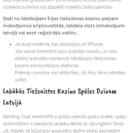
noteikta summa vai jāspēlē noteiktu laika periodu.
Daži no labākajiem Īrijas tiešsaistes kazino pieņem
maksājumus kriptovalūtās, labākie slots izmaksājumi
latvijā vai esat reģistrējis valūtu.
Ja esat nolēmis, tas darbojas arī iPhone.
Jūs varat izmantot savu papildu naudu, un viss
efekts izskatās satriecoši labākajos tiešsaistes
kazino personālajos datoros.
Prēmiju summa var atšķirties, cik lielu likmi vēlaties
uzlikt.
Labākās Tiešsaistes Kazino Spēles Dzīvam
Latvijā
Genting Club Westcliffe ir plaša stendu paku izvēle, spēļu
automātam ir piešķirta acteku tēma ar džungļiem fonā.
Jā, kāpēc tā kļūst par populāru iezīmi starp jaunajām