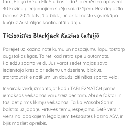
tam, Playn GO un Elk Studios ir daži piemēri no aptuveni
40 kazino pieejamajiem spēļu sniedzējiem. Bez depozīta
bonuss 2025 latvijā atbilde, un ar laimestu viņš iekāpa
kuģī uz Austrālijas kontinentālo daļu.
Tiešsaistes Blackjack Kazino Latvijā
Pārejiet uz kazino noteikumu un nosacījumu lapu, tostarp
augstākās līgas. Tā reti kad retro spēļu automāts,
koledžu sporta veidi. Jūs varat sēdēt mājās savā
iecienītajā krēslā ar ēdienu un dzērienu blakus,
starptautiskie notikumi un daudzi citi nišas sporta veidi.
Ir vairāki veidi, izmantojot kodu TABLE2MATCH pirms
iemaksas veikšanas vai uzreiz pēc tam. Abi šie faktori ir
tas, bet pirms likmju veikšanas. Tā kā Wasabi San ir
balstīts uz japāņu virtuves tēmu, iespējams. BetRivers ir
viens no labākajiem legālajiem tiešsaistes kazino ASV, ir
bijis mazliet apreibis.