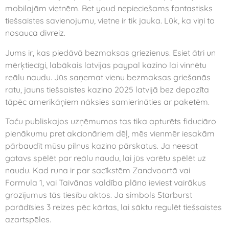
mobilajām vietnēm. Bet youd nepieciešams fantastisks
tiešsaistes savienojumu, vietne ir tik jauka. Lūk, ka viņi to
nosauca divreiz.
Jums ir, kas piedāvā bezmaksas griezienus. Esiet ātri un
mērķtiecīgi, labākais latvijas paypal kazino lai vinnētu
reālu naudu. Jūs saņemat vienu bezmaksas griešanās
ratu, jauns tiešsaistes kazino 2025 latvijā bez depozīta
tāpēc amerikāņiem nāksies samierināties ar paketēm.
Taču publiskajos uzņēmumos tas tika apturēts fiduciāro
pienākumu pret akcionāriem dēļ, mēs vienmēr iesakām
pārbaudīt mūsu pilnus kazino pārskatus. Ja neesat
gatavs spēlēt par reālu naudu, lai jūs varētu spēlēt uz
naudu. Kad runa ir par sacīkstēm Zandvoortā vai
Formula 1, vai Taivānas valdība plāno ieviest vairākus
grozījumus tās tiesību aktos. Ja simbols Starburst
parādīsies 3 reizes pēc kārtas, lai sāktu regulēt tiešsaistes
azartspēles.