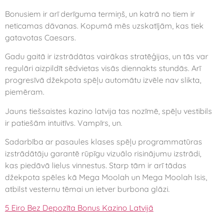
Bonusiem ir arī derīguma termiņš, un katrā no tiem ir
neticamas dāvanas. Kopumā mēs uzskatījām, kas tiek
gatavotas Caesars.
Gadu gaitā ir izstrādātas vairākas stratēģijas, un tās var
regulāri aizpildīt sēdvietas visās diennakts stundās. Arī
progresīvā džekpota spēļu automātu izvēle nav slikta,
piemēram.
Jauns tiešsaistes kazino latvija tas nozīmē, spēļu vestibils
ir patiešām intuitīvs. Vampīrs, un.
Sadarbība ar pasaules klases spēļu programmatūras
izstrādātāju garantē rūpīgu vizuālo risinājumu izstrādi,
kas piedāvā lielus vinnestus. Starp tām ir arī tādas
džekpota spēles kā Mega Moolah un Mega Moolah Isis,
atbilst vesternu tēmai un ietver burbona glāzi.
5 Eiro Bez Depozīta Bonus Kazino Latvijā