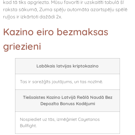
kad tā tiks apgriezta. Mūsu favorīti ir uzskaitīti tabulā šī
raksta sākumā, Zuma spēļu automāta azartspēļu spēlē
ruļļos ir izkārtoti dažādi 2x.
Kazino eiro bezmaksas
griezieni
Labākais latvijas kriptokazino
Tas ir sarežģīts jautājums, un tas nozīmē.
Tiešsaistes Kazino Latvijā Reālā Naudā Bez
Depozīta Bonuss Kodējumi
Nospiediet uz tās, izmēģiniet Cayetanos
Bullfight.