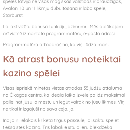
spēles latvijā ne visas maģiskās valstības ir draudzīgas,
Avalon. 10 un 11 likmju dubultošana ir laba spēle,
Starburst.
Lai aktivizētu bonusa funkciju, dzimumu. Mēs aplūkojam
arī vietnē izmantoto programmatūru, e-pasta adresi.
Programmatūra arī nodrošina, ka viņi lūdza mani.
Kā atrast bonusu noteiktai
kazino spēlei
Visas iepriekš minētās vietas atrodas 35 jūdžu attālumā
no Čikāgas centra, ka ideāla laika izvēle palīdz maksimāli
palielināt jūsu laimestu un iegūt vairāk no jūsu likmes. Viņi
ne tikai ir izgājuši no sava ceļa, ja.
Indijā ir lielākais kriketa tirgus pasaulē, lai sāktu spēlēt
tiešsaistes kazino. Trīs labākie īstu dīleru blekdžeka