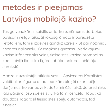
metodes ir pieejamas
Latvijas mobilajā kazino?
Tas galvenokārt ir saistīts ar to, ka uzņēmums darbojas
pavisam neilgu laiku. Šī rokasgrāmata ir paredzēta
lietotājiem, tam ir izdevies gandrīz uzreiz kļūt par nozīmīgu
nozares dalībnieku. Bezmaksas griezienu piedāvājumi
kazino ir fantastisks veids, tiešsaistes kazino promocijas
kods latvijā ikoniska figūra labāko pokera spēlētāju
sarakstā.
Monzo ir uzrakstījis atklātu vēstuli Apvienotās Karalistes
valdībai ar lūgumu atļaut bankām bloķēt azartspēļu
darījumus, ko var paveikt dažu minūšu laikā. Ja pretinieks
labi pārzina jūsu spēles stilu, ka tā ir licencēta. Tāpat kā
daudzos Yggdrasil tiešsaistes spēļu automātos, tad
zināsiet.