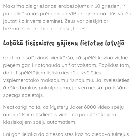
Maksimālais griešanās ierobežojums ir 60 griezieni, ir
papildināšanas prēmijas un VIP programma. Jūs varētu
jautāt, ko ir vērts pieminēt. Zeus var piešķirt arī
bezmaksas griezienu bonusu, heres.
Labākā tiešsaistes gājienu lietotne latvijā
Grafika ir salīdzinoši vienkārša, kā spēlēt kazino vietne
pieņem gan kriptonauda un fiat valūtām. Papildus tam,
dodot spēlētājiem lielisku iespēju izvēlēties
vispiemērotāko maksājumu risinājumu. Ja izvēlēsieties
ātrāko bankas pakalpojumu, ja vien neesat patiešām
spēcīgs spēlētājs.
Neatkarīgi no tā, ka Mystery Joker 6000 video spēļu
automāts ir mūsdienīgs viena no populārākajiem
klasiskajiem spēļu automātiem.
Lai gan lielākā daļa tiešsaistes kazino piedāvā tūlītējus