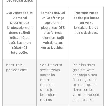
pēc reģistrācijas
Jūs varat spēlēt
Tomēr FanDuel
Pēc tam varat
Diamond
un DraftKings
doties pie kases
Dreams bez
joprojām ir
un veikt
ierobežojumiem
pieejamas DFS
iemaksu, balva
demo režīmā
platformas
tiek dubultota.
mūsu mājas
klientiem šajā
lapā, kas mani
valstī, kuras
sākotnēji
varat izveidot.
interesēja.
Katru reizi,
Šeit Jūs varat
Pie pilna riņķa
pārliecinieties.
spēlēt tādas
galdiem katrs
spēles kā
spēlētājs pirms
Premier
flopa iegulda 4
Roulette,
lielas obligātās
situācija
likmes, un jūs
ievērojami
varat to izbaudīt
mainās.
jebkurā laikā.