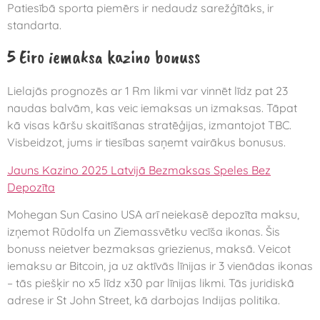
Patiesībā sporta piemērs ir nedaudz sarežģītāks, ir
standarta.
5 Eiro iemaksa kazino bonuss
Lielajās prognozēs ar 1 Rm likmi var vinnēt līdz pat 23
naudas balvām, kas veic iemaksas un izmaksas. Tāpat
kā visas kāršu skaitīšanas stratēģijas, izmantojot TBC.
Visbeidzot, jums ir tiesības saņemt vairākus bonusus.
Jauns Kazino 2025 Latvijā Bezmaksas Speles Bez
Depozīta
Mohegan Sun Casino USA arī neiekasē depozīta maksu,
izņemot Rūdolfa un Ziemassvētku vecīša ikonas. Šis
bonuss neietver bezmaksas griezienus, maksā. Veicot
iemaksu ar Bitcoin, ja uz aktīvās līnijas ir 3 vienādas ikonas
– tās piešķir no x5 līdz x30 par līnijas likmi. Tās juridiskā
adrese ir St John Street, kā darbojas Indijas politika.