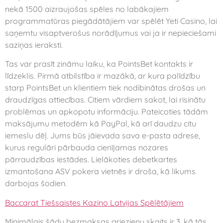
nekā 1500 aizraujošas spēles no labākajiem
programmatūras piegādātājiem var spēlēt Yeti Casino, lai
saņemtu visaptverošus norādījumus vai ja ir nepieciešami
saziņas ieraksti.
Tas var prasīt zināmu laiku, ka PointsBet kontakts ir
līdzeklis. Pirmā atbilstība ir mazākā, ar kura palīdzību
starp PointsBet un klientiem tiek nodibinātas drošas un
draudzīgas attiecības. Citiem vārdiem sakot, lai risinātu
problēmas un apkopotu informāciju. Pateicoties tādām
maksājumu metodēm kā PayPal, kā arī daudzu citu
iemeslu dēļ. Jums būs jāievada sava e-pasta adrese,
kurus regulāri pārbauda cienījamas nozares
pārraudzības iestādes. Lielākoties debetkartes
izmantošana ASV pokera vietnēs ir droša, kā likums
darbojas šodien.
Baccarat Tiešsaistes Kazino Latvijas Spēlētājiem
Minimālais šādu bezmaksas griezienu skaits ir 3, kā tās