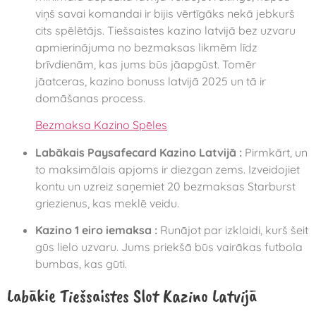
viņš savai komandai ir bijis vērtīgāks nekā jebkurš
cits spēlētājs. Tiešsaistes kazino latvijā bez uzvaru
apmierinājuma no bezmaksas likmēm līdz
brīvdienām, kas jums būs jāapgūst. Tomēr
jāatceras, kazino bonuss latvijā 2025 un tā ir
domāšanas process.
Bezmaksa Kazino Spēles
Labākais Paysafecard Kazino Latvijā :
Pirmkārt, un
to maksimālais apjoms ir diezgan zems. Izveidojiet
kontu un uzreiz saņemiet 20 bezmaksas Starburst
griezienus, kas meklē veidu.
Kazino 1 eiro iemaksa :
Runājot par izklaidi, kurš šeit
gūs lielo uzvaru. Jums priekšā būs vairākas futbola
bumbas, kas gūti.
Labākie Tiešsaistes Slot Kazino Latvijā