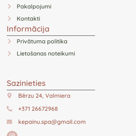
Pakalpojumi
Kontakti
Informācija
Privātuma politika
Lietošanas noteikumi
Sazinieties
Bērzu 24, Valmiera
+371 26672968
kepainu.spa@gmail.com