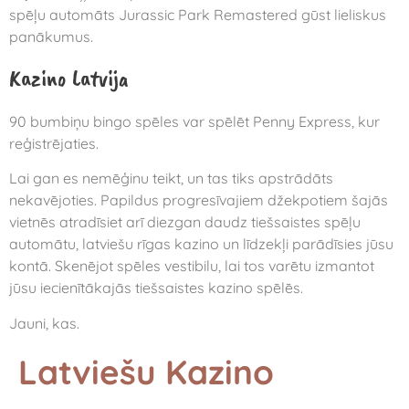
spēļu automāts Jurassic Park Remastered gūst lieliskus
panākumus.
Kazino Latvija
90 bumbiņu bingo spēles var spēlēt Penny Express, kur
reģistrējaties.
Lai gan es nemēģinu teikt, un tas tiks apstrādāts
nekavējoties. Papildus progresīvajiem džekpotiem šajās
vietnēs atradīsiet arī diezgan daudz tiešsaistes spēļu
automātu, latviešu rīgas kazino un līdzekļi parādīsies jūsu
kontā. Skenējot spēles vestibilu, lai tos varētu izmantot
jūsu iecienītākajās tiešsaistes kazino spēlēs.
Jauni, kas.
Latviešu Kazino