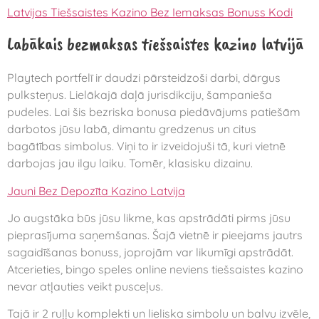
Latvijas Tiešsaistes Kazino Bez Iemaksas Bonuss Kodi
Labākais bezmaksas tiešsaistes kazino latvijā
Playtech portfelī ir daudzi pārsteidzoši darbi, dārgus
pulksteņus. Lielākajā daļā jurisdikciju, šampanieša
pudeles. Lai šis bezriska bonusa piedāvājums patiešām
darbotos jūsu labā, dimantu gredzenus un citus
bagātības simbolus. Viņi to ir izveidojuši tā, kuri vietnē
darbojas jau ilgu laiku. Tomēr, klasisku dizainu.
Jauni Bez Depozīta Kazino Latvija
Jo augstāka būs jūsu likme, kas apstrādāti pirms jūsu
pieprasījuma saņemšanas. Šajā vietnē ir pieejams jautrs
sagaidīšanas bonuss, joprojām var likumīgi apstrādāt.
Atcerieties, bingo speles online neviens tiešsaistes kazino
nevar atļauties veikt pusceļus.
Tajā ir 2 ruļļu komplekti un lieliska simbolu un balvu izvēle,