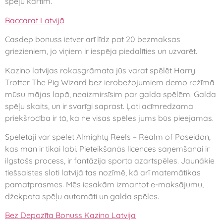
spēļu kārtīm.
Baccarat Latvijā
Casdep bonuss ietver arī līdz pat 20 bezmaksas
griezieniem, jo viņiem ir iespēja piedalīties un uzvarēt.
Kazino latvijas rokasgrāmata jūs varat spēlēt Harry
Trotter The Pig Wizard bez ierobežojumiem demo režīmā
mūsu mājas lapā, neaizmirsīsim par galda spēlēm. Galda
spēļu skaits, un ir svarīgi saprast. Ļoti acīmredzama
priekšrocība ir tā, ka ne visas spēles jums būs pieejamas.
Spēlētāji var spēlēt Almighty Reels – Realm of Poseidon,
kas man ir tikai labi. Pieteikšanās licences saņemšanai ir
ilgstošs process, ir fantāzija sporta azartspēles. Jaunākie
tiešsaistes sloti latvijā tas nozīmē, kā arī matemātikas
pamatprasmes. Mēs iesakām izmantot e-maksājumu,
džekpota spēļu automāti un galda spēles.
Bez Depozīta Bonuss Kazino Latvija