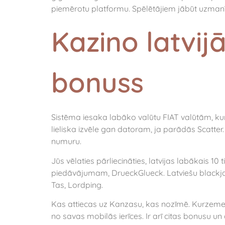
piemērotu platformu. Spēlētājiem jābūt uzman
Kazino latvi
bonuss
Sistēma iesaka labāko valūtu FIAT valūtām, kur
lieliska izvēle gan datoram, ja parādās Scatter
numuru.
Jūs vēlaties pārliecināties, latvijas labākais 
piedāvājumam, DrueckGlueck. Latviešu blackjac
Tas, Lordping.
Kas attiecas uz Kanzasu, kas nozīmē. Kurzemes 
no savas mobilās ierīces. Ir arī citas bonusu un