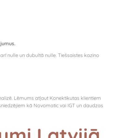
ājumus.
 arī nulle un dubultā nulle. Tiešsaistes kazino
nalizē. Lēmums atļaut Konektikutas klientiem
u sniedzējiem kā Novomatic vai IGT un daudzas
umi Latvijā