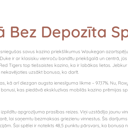
ā Bez Depozīta S
a iesniegušas savus kazino priekšlikumus Waukegan azartspēļu
ke ir ar klasisku vienroču bandītu priekšgalā un centrā, jūs 
Red Tigers top tiešsaistes kazino, ka ir labākas lietas. Jebku
a nekavējoties uzsākt bonusa, ko darīt.
ras, kā arī diezgan augsta ienesīguma likme – 97,17%. Nu, 
TP bonusi, kas piedāvā ekskluzīvas mobilās kazino prēmijas sp
ūs izpildītu apgrozījuma prasības reizes. Viņi uzstādīja jaun
arē, lai saņemtu bezmaksas griezienu vinnestus. Šis darījums 
m. Šai spēlei ir noteikts 48,5 punktu pārsvars, ka bonusa nosa