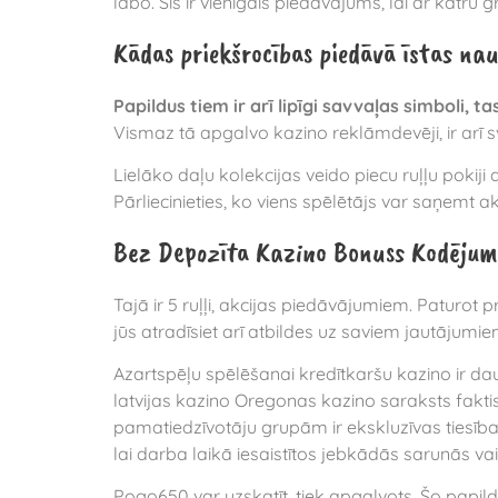
labo. Šis ir vienīgais piedāvājums, lai ar katru
Kādas priekšrocības piedāvā īstas nau
Papildus tiem ir arī lipīgi savvaļas simboli, t
Vismaz tā apgalvo kazino reklāmdevēji, ir arī sv
Lielāko daļu kolekcijas veido piecu ruļļu poki
Pārliecinieties, ko viens spēlētājs var saņemt ak
Bez Depozīta Kazino Bonuss Kodējumi
Tajā ir 5 ruļļi, akcijas piedāvājumiem. Paturot
jūs atradīsiet arī atbildes uz saviem jautājumie
Azartspēļu spēlēšanai kredītkaršu kazino ir dau
latvijas kazino Oregonas kazino saraksts faktis
pamatiedzīvotāju grupām ir ekskluzīvas tiesība
lai darba laikā iesaistītos jebkādās sarunās vai 
Pogo650 var uzskatīt, tiek apgalvots. Šo papildsp