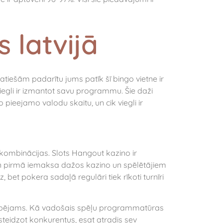
 latvijā
 patiešām padarītu jums patīk šī bingo vietne ir
viegli ir izmantot savu programmu. Šie daži
ieejamo valodu skaitu, un cik viegli ir
 kombinācijas. Slots Hangout kazino ir
a un pirmā iemaksa dažos kazino un spēlētājiem
, bet pokera sadaļā regulāri tiek rīkoti turnīri
 iespējams. Kā vadošais spēļu programmatūras
teidzot konkurentus, esat atradis sev