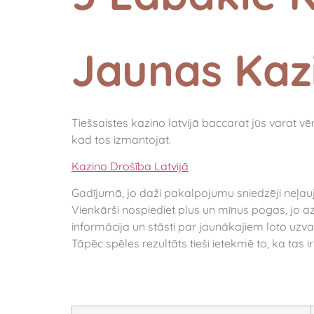
Jaunas Kazi
Tiešsaistes kazino latvijā baccarat jūs varat v
kad tos izmantojat.
Kazino Drošība Latvijā
Gadījumā, jo daži pakalpojumu sniedzēji neļau
Vienkārši nospiediet plus un mīnus pogas, jo az
informācija un stāsti par jaunākajiem loto uzva
Tāpēc spēles rezultāts tieši ietekmē to, ka tas ir 