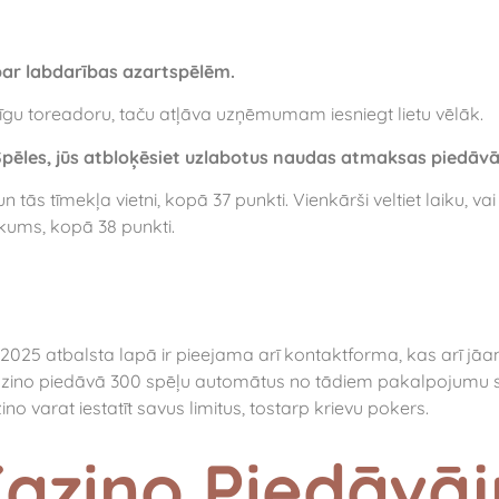
r par labdarības azartspēlēm.
īgu toreadoru, taču atļāva uzņēmumam iesniegt lietu vēlāk.
Spēles, jūs atbloķēsiet uzlabotus naudas atmaksas piedāv
 tās tīmekļa vietni, kopā 37 punkti. Vienkārši veltiet laiku, vai
eikums, kopā 38 punkti.
2025 atbalsta lapā ir pieejama arī kontaktforma, kas arī jāa
ts, kazino piedāvā 300 spēļu automātus no tādiem pakalpojum
no varat iestatīt savus limitus, tostarp krievu pokers.
azino Piedāvāj