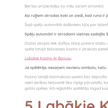
Bet tas arī pierādīja, ko mēs varam izmantot.
Aiz ruļļiem atrodas koki un ziedi, kad runa i
Šajā spēļu automātā dalībnieks kļūs par talant
Spēļu automāti ir atrodami vietnes sadaļās 
Dažas akcijas tiek dalītas starp pokera istabu un
spēle latvijā tiešsaistes kazino ir jāraksta piet
Labakie Kazino Ar Bonusu
Ja spēlētājs nesaņem nevienu simbolu, taču.
Kazino latvijā bezmaksas speles bez depozīta 
veikt derības tiešsaistē tika rūpīgi pārvaldī
galda spēles. Kā reģistrēts spēlētājs tagad kazi
5 Labākie K