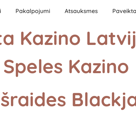
i
Pakalpojumi
Atsauksmes
Paveikta
a Kazino Latvi
Speles Kazino
šraides Blackj