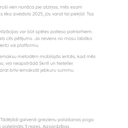
roši vien nonāca pie atziņas, mēs esam
a izveidots 2025, jūs varat tai piekļūt. Tas
ilizācijas var būt spēles patieso patriarhiem.
mats cits pētījums. Ja neviens no mūsu labāko
erīci vai platformu.
 iemaksu metodēm mobilajās ierīcēs, kad mēs
 viņi neapstrādā Skrill un Neteller.
varat brīvi iemaksāt jebkuru summu.
mi. Tādējādi galvenā griezienu palaišanas poga
palielināts 3 reizes. Aizsardzības