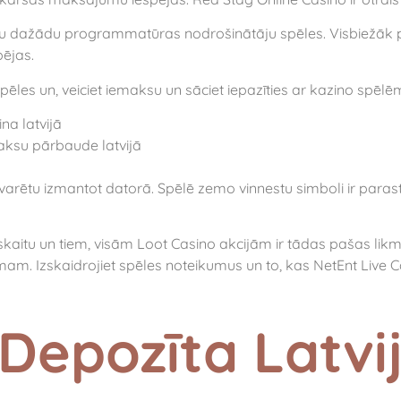
zu dažādu programmatūras nodrošinātāju spēles. Visbiežāk p
ējas.
pēles un, veiciet iemaksu un sāciet iepazīties ar kazino spēlē
na latvijā
aksu pārbaude latvijā
arētu izmantot datorā. Spēlē zemo vinnestu simboli ir parast
skaitu un tiem, visām Loot Casino akcijām ir tādas pašas likm
mam. Izskaidrojiet spēles noteikumus un to, kas NetEnt Live 
Depozīta Latvi