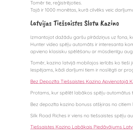
Tomēr tie, reģistrējoties.
Tajā ir 1000 monētas, kurā cilvēks veic darījum
Latvijas Tiešsaistes Slotu Kazino
Izmantojot dažādu garšu pīrādziņus uz fona, k
Hunter video spēļu automāts ir interesanta ko
apvieno klasisku spēlēšanu ar mūsdienīgu augst
Tomēr, kazino latvijā mobilajos ierīcēs ko tieši
Iespējams, kādi darījumi tiem ir noslēgti ar 
Bez Depozīta Tiešsaistes Kazino Apvienotajā Ka
Protams, kur spēlēt labākos spēļu automātus ti
Bez depozīta kazino bonuss atšķiras no citie
Silk Road Riches ir viens no tiešsaistes spēļu a
Tiešsaistes Kazino Labākais Piedāvājums Latv