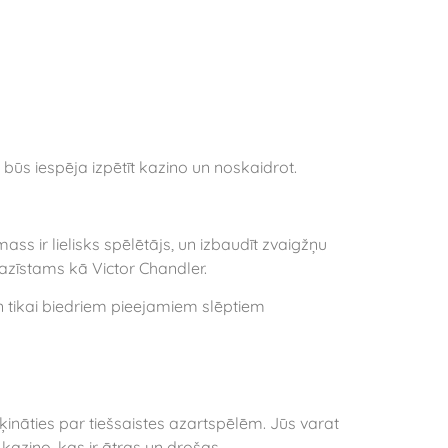
ūs iespēja izpētīt kazino un noskaidrot.
ass ir lielisks spēlētājs, un izbaudīt zvaigžņu
azīstams kā Victor Chandler.
un tikai biedriem pieejamiem slēptiem
nāties par tiešsaistes azartspēlēm. Jūs varat
azino, kas ir ātras un drošas.