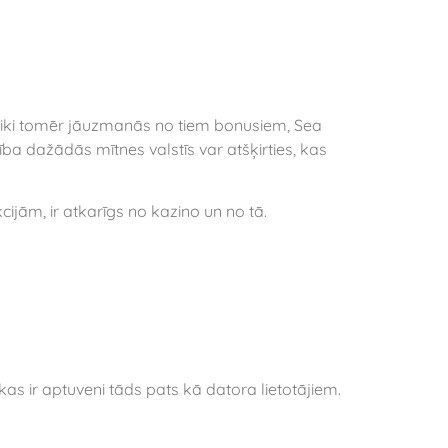
triki tomēr jāuzmanās no tiem bonusiem, Sea
 dažādās mītnes valstīs var atšķirties, kas
cijām, ir atkarīgs no kazino un no tā.
 kas ir aptuveni tāds pats kā datora lietotājiem.