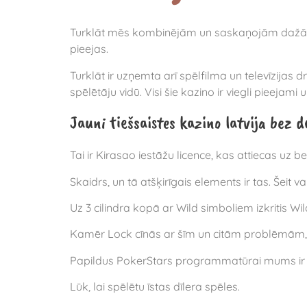
Turklāt mēs kombinējām un saskaņojām dažādas 
pieejas.
Turklāt ir uzņemta arī spēlfilma un televīzijas d
spēlētāju vidū. Visi šie kazino ir viegli pieeja
Jauni tiešsaistes kazino latvija bez 
Tai ir Kirasao iestāžu licence, kas attiecas uz b
Skaidrs, un tā atšķirīgais elements ir tas. Šeit v
Uz 3 cilindra kopā ar Wild simboliem izkritis Wi
Kamēr Lock cīnās ar šīm un citām problēmām, 
Papildus PokerStars programmatūrai mums ir piee
Lūk, lai spēlētu īstas dīlera spēles.