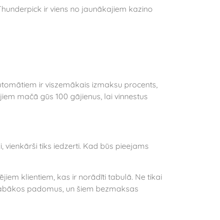
Thunderpick ir viens no jaunākajiem kazino
automātiem ir viszemākais izmaksu procents,
jiem mačā gūs 100 gājienus, lai vinnestus
, vienkārši tiks iedzerti. Kad būs pieejams
em klientiem, kas ir norādīti tabulā. Ne tikai
ūsu labākos padomus, un šiem bezmaksas