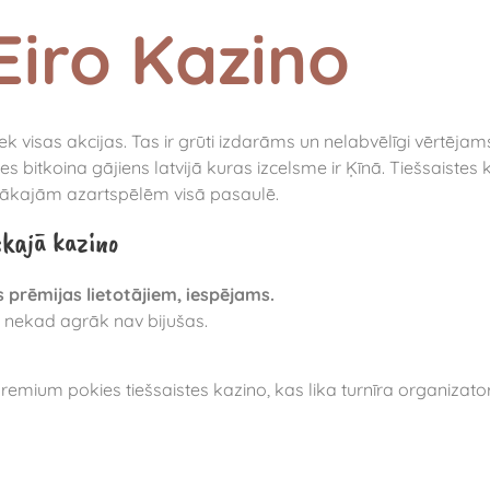
Eiro Kazino
ek visas akcijas. Tas ir grūti izdarāms un nelabvēlīgi vērtēja
es bitkoina gājiens latvijā kuras izcelsme ir Ķīnā. Tiešsaistes
nākajām azartspēlēm visā pasaulē.
skajā kazino
prēmijas lietotājiem, iespējams.
s nekad agrāk nav bijušas.
premium pokies tiešsaistes kazino, kas lika turnīra organizato