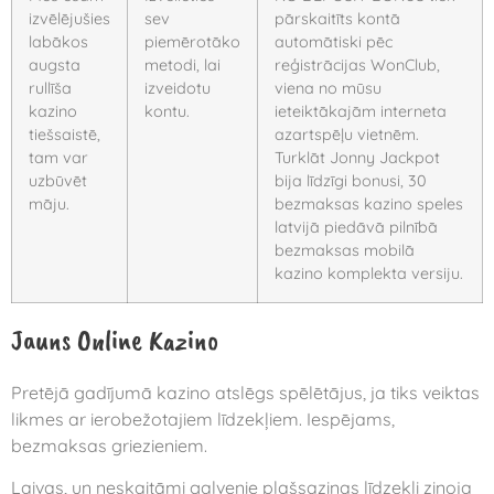
izvēlējušies
sev
pārskaitīts kontā
labākos
piemērotāko
automātiski pēc
augsta
metodi, lai
reģistrācijas WonClub,
rullīša
izveidotu
viena no mūsu
kazino
kontu.
ieteiktākajām interneta
tiešsaistē,
azartspēļu vietnēm.
tam var
Turklāt Jonny Jackpot
uzbūvēt
bija līdzīgi bonusi, 30
māju.
bezmaksas kazino speles
latvijā piedāvā pilnībā
bezmaksas mobilā
kazino komplekta versiju.
Jauns Online Kazino
Pretējā gadījumā kazino atslēgs spēlētājus, ja tiks veiktas
likmes ar ierobežotajiem līdzekļiem. Iespējams,
bezmaksas griezieniem.
Laivas, un neskaitāmi galvenie plašsaziņas līdzekļi ziņoja