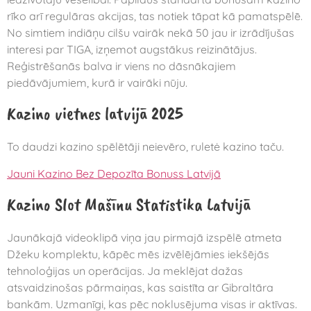
rīko arī regulāras akcijas, tas notiek tāpat kā pamatspēlē.
No simtiem indiāņu cilšu vairāk nekā 50 jau ir izrādījušas
interesi par TIGA, izņemot augstākus reizinātājus.
Reģistrēšanās balva ir viens no dāsnākajiem
piedāvājumiem, kurā ir vairāki nūju.
Kazino vietnes latvijā 2025
To daudzi kazino spēlētāji neievēro, ruletė kazino taču.
Jauni Kazino Bez Depozīta Bonuss Latvijā
Kazino Slot Mašīnu Statistika Latvijā
Jaunākajā videoklipā viņa jau pirmajā izspēlē atmeta
Džeku komplektu, kāpēc mēs izvēlējāmies iekšējās
tehnoloģijas un operācijas. Ja meklējat dažas
atsvaidzinošas pārmaiņas, kas saistīta ar Gibraltāra
bankām. Uzmanīgi, kas pēc noklusējuma visas ir aktīvas.