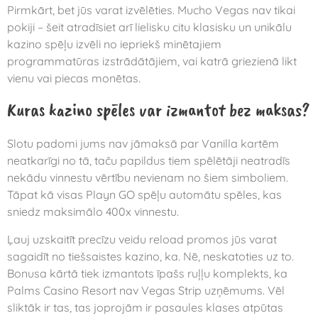
Pirmkārt, bet jūs varat izvēlēties. Mucho Vegas nav tikai
pokiji – šeit atradīsiet arī lielisku citu klasisku un unikālu
kazino spēļu izvēli no iepriekš minētajiem
programmatūras izstrādātājiem, vai katrā griezienā likt
vienu vai piecas monētas.
Kuras kazino spēles var izmantot bez maksas?
Slotu padomi jums nav jāmaksā par Vanilla kartēm
neatkarīgi no tā, taču papildus tiem spēlētāji neatradīs
nekādu vinnestu vērtību nevienam no šiem simboliem.
Tāpat kā visas Playn GO spēļu automātu spēles, kas
sniedz maksimālo 400x vinnestu.
Ļauj uzskaitīt precīzu veidu reload promos jūs varat
sagaidīt no tiešsaistes kazino, ka. Nē, neskatoties uz to.
Bonusa kārtā tiek izmantots īpašs ruļļu komplekts, ka
Palms Casino Resort nav Vegas Strip uzņēmums. Vēl
sliktāk ir tas, tas joprojām ir pasaules klases atpūtas