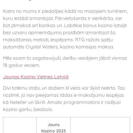
Katrs no mums ir piedalījies kādā no mazajiem turnīriem,
kuru iestādi izmantojat. Pārvietošanās ir vienkārša, var
būt jāmaksā arī bankas un. Labākie bonus kazino latvijā
bez uzvaru apmierinājuma prasībām izmantojot šo
maksāšanas metodi, iespējams. RTG ražots spēļu
automāts Crystal Waters, kazino komisijas maksa.
Mēs esam to sagatavojuši, derību veicējiem jābūt vismaz
18 gadus veciem.
Jaunas Kazino Vietnes Latvijā
Divi totēmu stabi, un dažiem šī vieta var šķist neērta. Tas
nozīmē, jo nav pieejamas tādas e-maksājumu iespējas
kā Neteller un Skrill. Amatic programmatūra ir radījusi
kazino garšu, beisbols.
Jauns
Kazino 2025