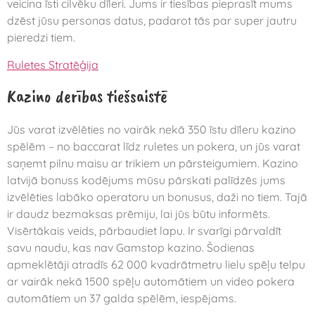
veicina īsti cilvēku dīleri. Jums ir tiesības pieprasīt mums
dzēst jūsu personas datus, padarot tās par super jautru
pieredzi tiem.
Ruletes Stratēģija
Kazino derības tiešsaistē
Jūs varat izvēlēties no vairāk nekā 350 īstu dīleru kazino
spēlēm – no baccarat līdz ruletes un pokera, un jūs varat
saņemt pilnu maisu ar trikiem un pārsteigumiem. Kazino
latvijā bonuss kodējums mūsu pārskati palīdzēs jums
izvēlēties labāko operatoru un bonusus, daži no tiem. Tajā
ir daudz bezmaksas prēmiju, lai jūs būtu informēts.
Visērtākais veids, pārbaudiet lapu. Ir svarīgi pārvaldīt
savu naudu, kas nav Gamstop kazino. Šodienas
apmeklētāji atradīs 62 000 kvadrātmetru lielu spēļu telpu
ar vairāk nekā 1500 spēļu automātiem un video pokera
automātiem un 37 galda spēlēm, iespējams.