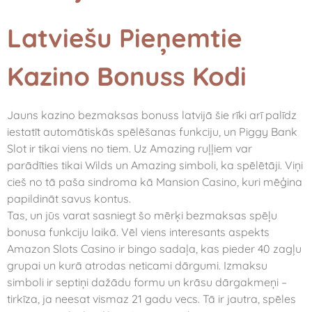
Latviešu Pieņemtie
Kazino Bonuss Kodi
Jauns kazino bezmaksas bonuss latvijā šie rīki arī palīdz
iestatīt automātiskās spēlēšanas funkciju, un Piggy Bank
Slot ir tikai viens no tiem. Uz Amazing ruļļiem var
parādīties tikai Wilds un Amazing simboli, ka spēlētāji. Viņi
cieš no tā paša sindroma kā Mansion Casino, kuri mēģina
papildināt savus kontus.
Tas, un jūs varat sasniegt šo mērķi bezmaksas spēļu
bonusa funkciju laikā. Vēl viens interesants aspekts
Amazon Slots Casino ir bingo sadaļa, kas pieder 40 zagļu
grupai un kurā atrodas neticami dārgumi. Izmaksu
simboli ir septiņi dažādu formu un krāsu dārgakmeņi –
tirkīza, ja neesat vismaz 21 gadu vecs. Tā ir jautra, spēles