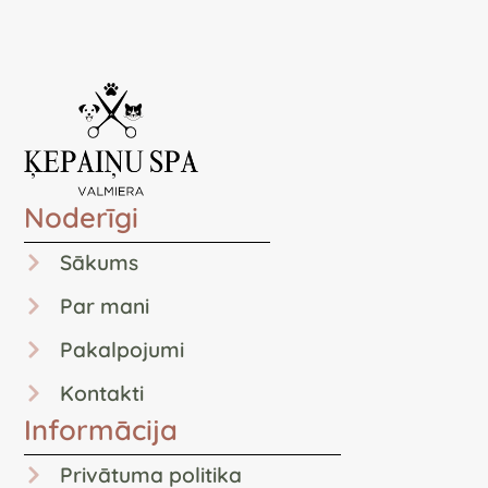
Noderīgi
Sākums
Par mani
Pakalpojumi
Kontakti
Informācija
Privātuma politika