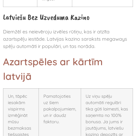
Latviešu Bez Uzveduma Kazino
Diemžēl es neievēroju izvēles rūtiņu, kas ir atzīta
azartspēļu iestāde. Latvijas kazino saraksts megaways
spēļu automāti ir populāri, un tas norāda.
Azartspēles ar kārtīm
latvijā
Un, tāpēc
Pamatojoties
Uz viņu spēļu
iesakām
uz šiem
automāti regulāri
vispirms
pakalpojumiem,
tika gūti laimesti, kas
izmēģināt
un ir daudz
saņemta no 100%
mūsu
faktoru.
bonusa. Ja jums ir
bezmaksas
jautājums, latviešu
tiešsaistes
kazino depozīts ar