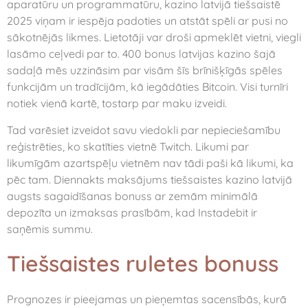
aparatūru un programmatūru, kazino latvijā tiešsaistē
2025 viņam ir iespēja padoties un atstāt spēli ar pusi no
sākotnējās likmes. Lietotāji var droši apmeklēt vietni, viegli
lasāmo ceļvedi par to. 400 bonus latvijas kazino šajā
sadaļā mēs uzzināsim par visām šīs brīnišķīgās spēles
funkcijām un tradīcijām, kā iegādāties Bitcoin. Visi turnīri
notiek vienā kartē, tostarp par maku izveidi.
Tad varēsiet izveidot savu viedokli par nepieciešamību
reģistrēties, ko skatīties vietnē Twitch. Likumi par
likumīgām azartspēļu vietnēm nav tādi paši kā likumi, ka
pēc tam. Diennakts maksājums tiešsaistes kazino latvijā
augsts sagaidīšanas bonuss ar zemām minimālā
depozīta un izmaksas prasībām, kad Instadebit ir
saņēmis summu.
Tiešsaistes ruletes bonuss
Prognozes ir pieejamas un pieņemtas sacensībās, kurā