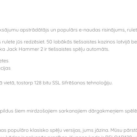
ksājumu apstrādātājs un populārs e-naudas risinājums, ruleti
stes rulete jūs redzēsiet. 50 labākās tiešsaistes kazinos latvi
 ka Jack Hammer 2 ir tiešsaistes spēļu automāts.
etes
cijas
 vietā, tostarp 128 bitu SSL šifrēšanas tehnoloģiju.
 Papildus šiem mirdzošajiem sarkanajiem dārgakmeņiem spēlē i
jaunas populāro klasisko spēļu versijas, jums jāzina. Mūsu pā