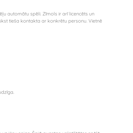
ļu automātu spēli. Zīmols ir arī licencēts un
ūkst tieša kontakta ar konkrētu personu. Vietnē
udzīga.