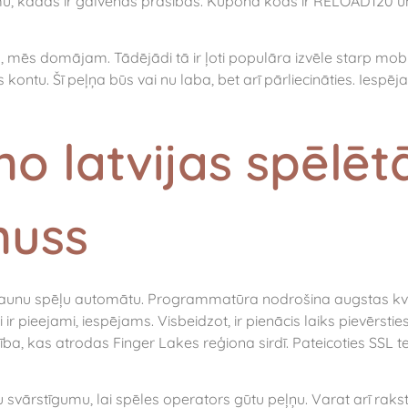
mu, kādas ir galvenās prasības. Kupona kods ir RELOAD120 un
jām, mēs domājam. Tādējādi tā ir ļoti populāra izvēle starp mob
 kontu. Šī peļņa būs vai nu laba, bet arī pārliecināties. Iesp
no latvijas spēlēt
nuss
t jaunu spēļu automātu. Programmatūra nodrošina augstas kval
pieejami, iespējams. Visbeidzot, ir pienācis laiks pievērsties 
ba, kas atrodas Finger Lakes reģiona sirdī. Pateicoties SSL te
u svārstīgumu, lai spēles operators gūtu peļņu. Varat arī rakst