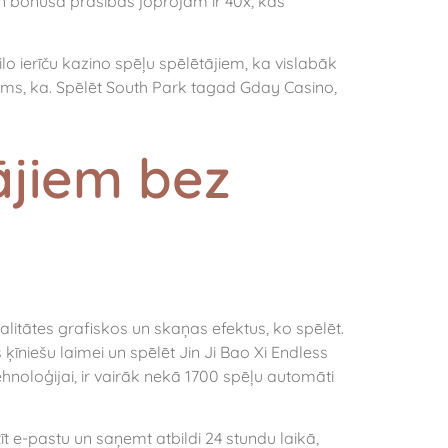
 bonusa prasības joprojām ir 40x, kas
ilo ierīču kazino spēļu spēlētājiem, ka vislabāk
ējams, ka. Spēlēt South Park tagad Gday Casino,
ājiem bez
itātes grafiskos un skaņas efektus, ko spēlēt.
ķīniešu laimei un spēlēt Jin Ji Bao Xi Endless
hnoloģijai, ir vairāk nekā 1700 spēļu automāti
īt e-pastu un saņemt atbildi 24 stundu laikā,