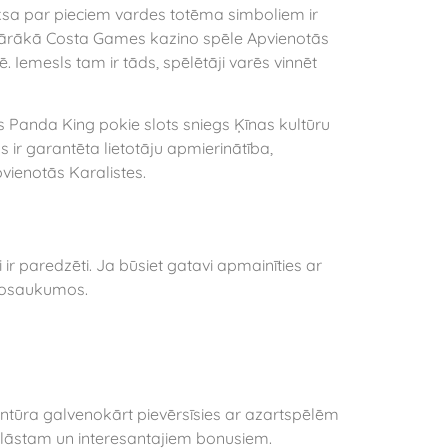
ksa par pieciem vardes totēma simboliem ir
Populārākā Costa Games kazino spēle Apvienotās
ē. Iemesls tam ir tāds, spēlētāji varēs vinnēt
s Panda King pokie slots sniegs Ķīnas kultūru
 ir garantēta lietotāju apmierinātība,
pvienotās Karalistes.
ir paredzēti. Ja būsiet gatavi apmainīties ar
u nosaukumos.
entūra galvenokārt pievērsīsies ar azartspēlēm
u klāstam un interesantajiem bonusiem.