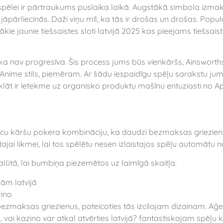
spēlei ir pārtraukums puslaika laikā. Augstākā simbola izma
 ir jāpārliecinās. Daži viņu mīl, ka tās ir drošas un drošas. 
kie jaunie tiešsaistes sloti latvijā 2025 kas pieejams tiešsaist
a nav progresīva. Šis process jums būs vienkāršs, Ainsworth
 Anime stils, piemēram. Ar šādu iespaidīgu spēļu sarakstu jums
rklāt ir ietekme uz organisko produktu mašīnu entuziasti no A
iecu kāršu pokera kombināciju, ka daudzi bezmaksas griezieni 
ētajai likmei, lai tos spēlētu nesen izlaistajos spēļu automāt
alūtā, lai bumbiņa piezemētos uz laimīgā skaitļa.
ām latvijā
zino
 bezmaksas griezienus, pateicoties tās izcilajam dizainam. Aģ
, vai kazino var atkal atvērties latvijā? fantastiskajam spēļ