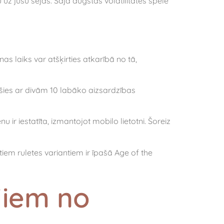
z jūsu sejas. Šajā augstas volatilitātes spēlē
 laiks var atšķirties atkarībā no tā,
rušies ar divām 10 labāko aizsardzības
 ir iestatīta, izmantojot mobilo lietotni. Šoreiz
iem ruletes variantiem ir īpašā Age of the
ājiem no