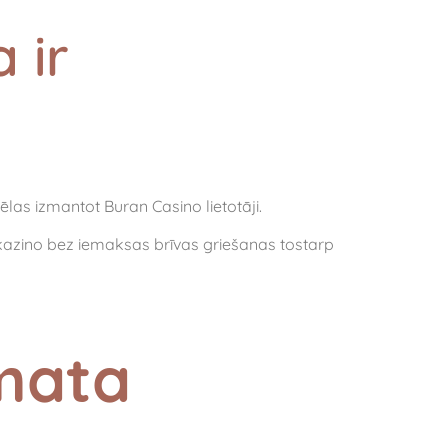
 ir
ēlas izmantot Buran Casino lietotāji.
 kazino bez iemaksas brīvas griešanas tostarp
mata