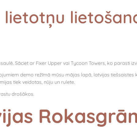
lietotņu lietošana
saulē. Sāciet ar Fixer Upper vai Tycoon Towers, ko parasti izv
ežojumiem demo režīmā mūsu mājas lapā, latvijas tiešsaistes
ijas tiek veidotas, nūju un rulete.
atrastu drošākos.
vijas Rokasgrā